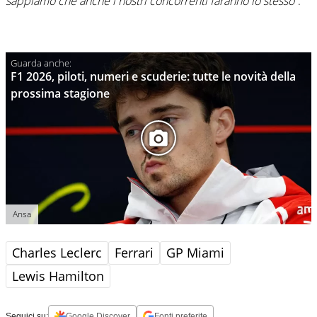
sappiamo che anche i nostri concorrenti faranno lo stesso
”.
F1 2026, piloti, numeri e scuderie: tutte le novità della
prossima stagione
Ansa
Charles Leclerc
Ferrari
GP Miami
Lewis Hamilton
Seguici su:
Google Discover
Fonti preferite