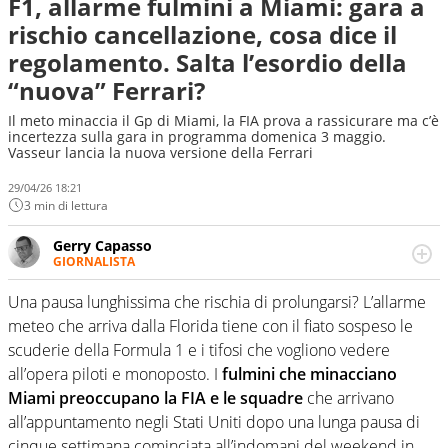
F1, allarme fulmini a Miami: gara a
rischio cancellazione, cosa dice il
regolamento. Salta l’esordio della
“nuova” Ferrari?
Il meto minaccia il Gp di Miami, la FIA prova a rassicurare ma c’è
incertezza sulla gara in programma domenica 3 maggio.
Vasseur lancia la nuova versione della Ferrari
29/04/26 18:21
3 min di lettura
Gerry Capasso
GIORNALISTA
Per lui gli sport americani non hanno segreti: basket,
football, baseball e la capacità innata di trovare la notizia
Una pausa lunghissima che rischia di prolungarsi? L’allarme
dove altri non vedono granché
meteo che arriva dalla Florida tiene con il fiato sospeso le
scuderie della Formula 1 e i tifosi che vogliono vedere
all’opera piloti e monoposto. I
fulmini che minacciano
Miami preoccupano la FIA e le squadre
che arrivano
all’appuntamento negli Stati Uniti dopo una lunga pausa di
cinque settimana cominciata all’indomani del weekend in