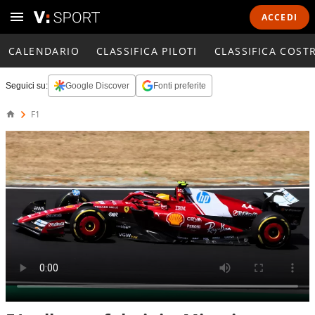
ACCEDI
CALENDARIO
CLASSIFICA PILOTI
CLASSIFICA COST
Seguici su:
Google Discover
Fonti preferite
F1