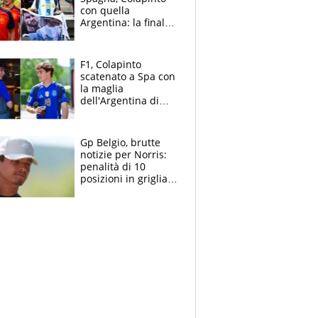
con quella
Argentina: la finale
Mondiale si gioca a
Spa e Alonso non
vede l'ora
F1, Colapinto
scatenato a Spa con
la maglia
dell'Argentina di
Messi punge la
Spagna: "Capiranno
le parolacce"
Gp Belgio, brutte
notizie per Norris:
penalità di 10
posizioni in griglia,
la scelta dolorosa
ma obbligata di
McLaren