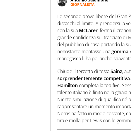
GIORNALISTA
Giornalista pubblicista. Lo affa
erba. Ha fiuto per la notizia e 
Le seconde prove libere del Gran Pr
distacchi al limite. A prendersi la 
con la sua
McLaren
ferma il cronom
grande confidenza sul tracciato di 
del pubblico di casa portando la sua
nonostante montasse una
gomma r
monegasco li ha poi anche spaventa
Chiude il terzetto di testa
Sainz
, au
sorprendentemente competitiva
Hamilton
completa la top five. Se
talento italiano è finito nella ghia
Niente simulazione di qualifica né 
rappresentare un momento importante
Norris ha fatto in modo costante, c
tira e molla per Lewis con le gomm