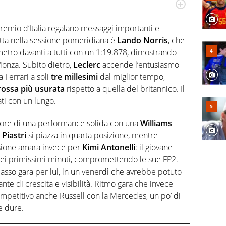
scinano, da sempre, le categorie minori e i talenti in
per gli emergenti. Calcio, basket, motori: ci pensa lui
emio d’Italia regalano messaggi importanti e
vetta nella sessione pomeridiana è
Lando Norris
, che
etro davanti a tutti con un 1:19.878, dimostrando
Monza. Subito dietro,
Leclerc
accende l’entusiasmo
 Ferrari a soli
tre millesimi
dal miglior tempo,
ossa più usurata
rispetto a quella del britannico. Il
ti con un lungo.
tore di una performance solida con una
Williams
.
Piastri
si piazza in quarta posizione, mentre
ssione amara invece per
Kimi Antonelli
: il giovane
ia nei primissimi minuti, compromettendo le sue FP2.
passo gara per lui, in un venerdì che avrebbe potuto
 di crescita e visibilità. Ritmo gara che invece
ompetitivo anche Russell con la Mercedes, un po’ di
e dure.