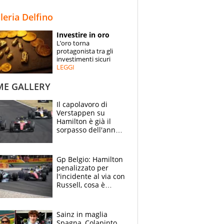
STORIE
lleria Delfino
SPECIALI
Investire in oro
L’oro torna
ESPERTI
protagonista tra gli
investimenti sicuri
LEGGI
CONTATTI
ME GALLERY
Il capolavoro di
Verstappen su
Hamilton è già il
sorpasso dell'anno:
che smacco Lewis,
come Abu Dhabi
2021
Gp Belgio: Hamilton
penalizzato per
l'incidente al via con
Russell, cosa è
successo. Mercedes
out, 5" a Lewis
Sainz in maglia
Spagna, Colapinto