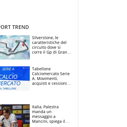
ORT TREND
Silverstone, le
caratteristiche del
circuito dove si
corre il Gp di Gran
Bretagna del
Motomondiale
Tabellone
Calciomercato Serie
A. Movimenti,
acquisti e cessioni:
estate 2026-27
Italia, Palestra
manda un
messaggio a
Mancini, spiega il
motivo del no