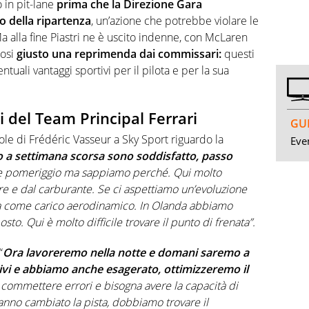
to in pit-lane
prima che la Direzione Gara
o della ripartenza
, un’azione che potrebbe violare le
a alla fine Piastri ne è uscito indenne, con McLaren
dosi
giusto una reprimenda dai commissari:
questi
ntuali vantaggi sportivi per il pilota e per la sua
i del Team Principal Ferrari
GUI
role di Frédéric Vasseur a Sky Sport riguardo la
Even
o a settimana scorsa sono soddisfatto, passo
cile pomeriggio ma sappiamo perché. Qui molto
 e dal carburante. Se ci aspettiamo un’evoluzione
ma come carico aerodinamico. In Olanda abbiamo
to. Qui è molto difficile trovare il punto di frenata”.
“
Ora lavoreremo nella notte e domani saremo a
ivi e abbiamo anche esagerato, ottimizzeremo il
commettere errori e bisogna avere la capacità di
 hanno cambiato la pista, dobbiamo trovare il