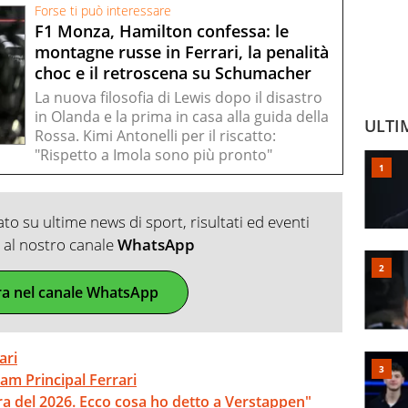
Forse ti può interessare
F1 Monza, Hamilton confessa: le
montagne russe in Ferrari, la penalità
choc e il retroscena su Schumacher
La nuova filosofia di Lewis dopo il disastro
in Olanda e la prima in casa alla guida della
ULTI
Rossa. Kimi Antonelli per il riscatto:
"Rispetto a Imola sono più pronto"
o su ultime news di sport, risultati ed eventi
ti al nostro canale
WhatsApp
ra nel canale WhatsApp
ari
eam Principal Ferrari
ra del 2026. Ecco cosa ho detto a Verstappen"