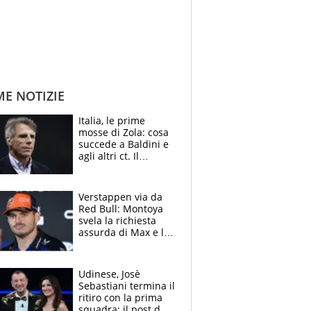
ME NOTIZIE
Italia, le prime
mosse di Zola: cosa
succede a Baldini e
agli altri ct. Il
Borussia tenta un
altro sgarbo agli
azzurri
Verstappen via da
Red Bull: Montoya
svela la richiesta
assurda di Max e lo
avverte: “Sicuro
Mercedes e
McLaren siano
Udinese, Josè
meglio?”
Sebastiani termina il
ritiro con la prima
squadra: il post del