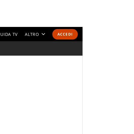
UIDA TV
ALTRO
ACCEDI
CALENDARI E CLASSIFICHE
ALTRI SPORT
MONDIALI 2026
OLIMPIADI
GOSSIP
LIFESTYLE