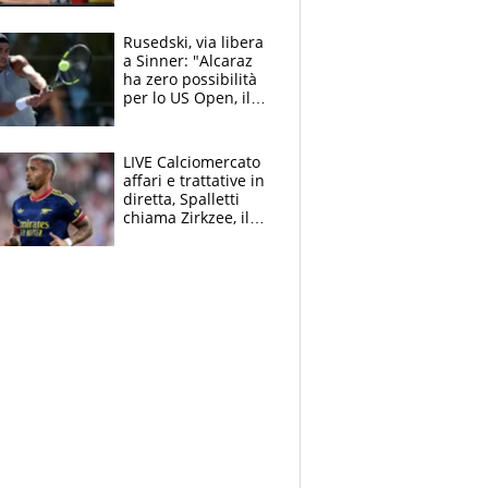
all’Inter e lancia
l'alleanza con
Rusedski, via libera
Donnarumma
a Sinner: "Alcaraz
ha zero possibilità
per lo US Open, il
2026 forse è gà
finito per lui"
LIVE Calciomercato
affari e trattative in
diretta, Spalletti
chiama Zirkzee, il
Milan valuta il
ritorno di Brahim
Diaz