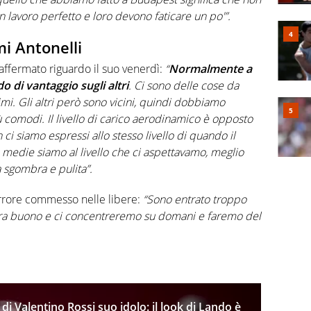
 lavoro perfetto e loro devono faticare un po'”.
mi Antonelli
affermato riguardo il suo venerdì:
“
Normalmente a
di vantaggio sugli altri
. Ci sono delle cose da
. Gli altri però sono vicini, quindi dobbiamo
 comodi. Il livello di carico aerodinamico è opposto
ci siamo espressi allo stesso livello di quando il
e medie siamo al livello che ci aspettavamo, meglio
 sgombra e pulita”.
’errore commesso nelle libere:
“Sono entrato troppo
o era buono e ci concentreremo su domani e faremo del
di Valentino Rossi suo idolo: il look di Lando è