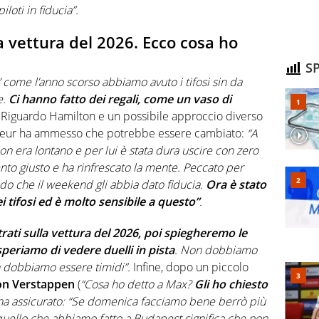
loti in fiducia”.
a vettura del 2026. Ecco cosa ho
SP
 come l’anno scorso abbiamo avuto i tifosi sin da
e.
Ci hanno fatto dei regali, come un vaso di
.
Riguardo Hamilton e un possibile approccio diverso
seur ha ammesso che potrebbe essere cambiato:
“A
 era lontano e per lui è stata dura uscire con zero
nto giusto e ha rinfrescato la mente. Peccato per
edo che il weekend gli abbia dato fiducia.
Ora è stato
 tifosi ed è molto sensibile a questo”
.
rati sulla vettura del 2026, poi spiegheremo le
speriamo di vedere duelli in pista
. Non dobbiamo
 dobbiamo essere timidi”.
Infine, dopo un piccolo
on Verstappen
(
“Cosa ho detto a Max?
Gli ho chiesto
 ha assicurato: “Se domenica facciamo bene berrò più
ello che abbiamo fatto a Budapest significa che non