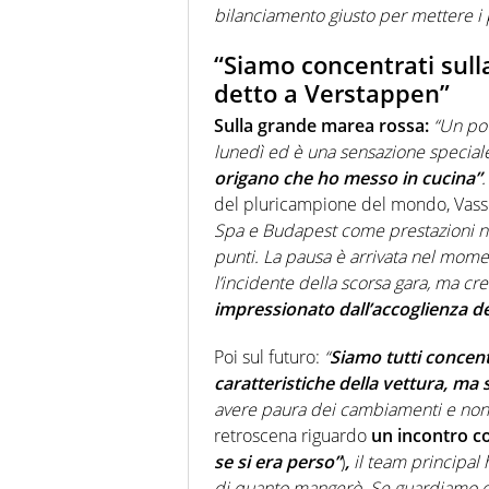
bilanciamento giusto per mettere i pi
“Siamo concentrati sull
detto a Verstappen”
Sulla grande marea rossa:
“Un po’
lunedì ed è una sensazione special
origano che ho messo in cucina”
del pluricampione del mondo, Vas
Spa e Budapest come prestazioni non
punti. La pausa è arrivata nel mome
l’incidente della scorsa gara, ma cr
impressionato dall’accoglienza dei
Poi sul futuro:
“
Siamo tutti concent
caratteristiche della vettura, ma 
avere paura dei cambiamenti e non
retroscena riguardo
un incontro c
se si era perso”
)
,
il team principal
di quanto mangerò. Se guardiamo qu