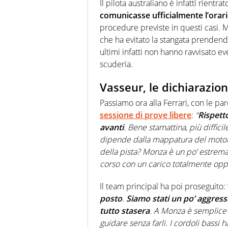
Il pilota australiano è infatti rientra
comunicasse ufficialmente l’orari
procedure previste in questi casi. M
che ha evitato la stangata prenden
ultimi infatti non hanno ravvisato eve
scuderia.
Vasseur, le dichiarazion
Passiamo ora alla Ferrari, con le pa
sessione di prove libere
:
“
Rispett
avanti
. Bene stamattina, più diffi
dipende dalla mappatura del motore
della pista? Monza è un po’ estre
corso con un carico totalmente oppos
Il team principal ha poi proseguito: 
posto
.
Siamo stati un po’ aggress
tutto stasera
. A Monza è semplice 
guidare senza farli. I cordoli bassi