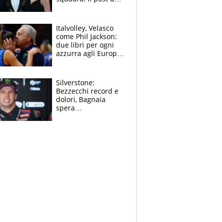
figlio di Amadeus e
Sanremo sullo
sfondo
Italvolley, Velasco
come Phil Jackson:
due libri per ogni
azzurra agli Europei.
Quello per Sylla è
“geniale”
Silverstone:
Bezzecchi record e
dolori, Bagnaia
spera
nell'antidolorifico,
Marquez si tira fuori
e vota Aprilia