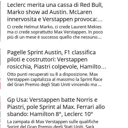
s Sainz a Maranello. All'inizio soffre un po' il grande
Leclerc merita una cassa di Red Bull,
e mentre lui dopo i primi podi finisce fuori pista sia
Marko show ad Austin. McLaren
tagione arriva però
il suo primo acuto in F1 con la
innervosita e Verstappen provoca:
rstone
, quello delle polemiche per la scelta di tenere
"Idiota"
Ci crede Helmut Marko, ci crede Laurent Mekies
avano pneumatici in regime di safety car. Chiude la
ma ci crede soprattutto Max Verstappen. In poco
più di un mese è successo quello che nessuno
avrebbe ...
ssivo
, a Singapore, unico non Red Bull a vincere una
Pagelle Sprint Austin, F1 classifica
2024 arriva la doccia fredda: la Ferrari non gli
piloti e costruttori: Verstappen
o posto sua maestà
Lewis Hamilton
. Nonostante
rosicchia, Piastri colpevole, Hamilton
in Australia appena una settimana dopo aver saltato il
in palla
Otto punti recuperati su 8 a disposizione. Max
 appendicite a Jeddah, e in Messico. Quindi dopo
Verstappen capitalizza al massimo la Sprint Race
erto a Red Bull e Mercedes, Sainz deve ripiegare e
del Gran Premio degli Stati Uniti vincendo ma ...
Gp Usa: Verstappen batte Norris e
a ottenuti da Carlos Sainz nel
Piastri, pole Sprint al Max. Ferrari allo
sbando: Hamilton 8°, Leclerc 10°
un totale di 6 punti ottenuti con i seguenti
La zampata di Max Verstappen sulle qualifiche
Sprint del Gran Premio degli Stati Uniti. Sarà