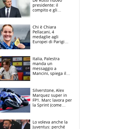
De Rossi nuovo
presidente: il
compito e gli
obiettivi ricevuti dal
figlio Daniele
Chi è Chiara
Pellacani, 4
medaglie agli
Europei di Parigi
2026, papà
Giampaolo
giornalista, mamma
Italia, Palestra
insegnante e il
manda un
fratello calciatore
messaggio a
Mancini, spiega il
motivo del no
all’Inter e lancia
l'alleanza con
Silverstone, Alex
Donnarumma
Marquez super in
FP1. Marc lavora per
la Sprint (come
Martin), bene
Bezzecchi
Lo voleva anche la
Juventus: perché