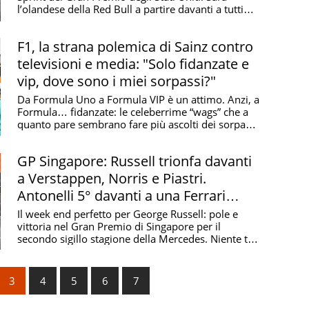
l’olandese della Red Bull a partire davanti a tutti
Posizione
Punti
nella ...
F1, la strana polemica di Sainz contro
15
0
televisioni e media: "Solo fidanzate e
9
2
vip, dove sono i miei sorpassi?"
15
0
Da Formula Uno a Formula VIP è un attimo. Anzi, a
Formula… fidanzate: le celeberrime “wags” che a
9
2
quanto pare sembrano fare più ascolti dei sorpassi
9
2
...
RITIRATO
0
GP Singapore: Russell trionfa davanti
a Verstappen, Norris e Piastri.
12
0
Antonelli 5° davanti a una Ferrari
RITIRATO
0
desolante
Il week end perfetto per George Russell: pole e
vittoria nel Gran Premio di Singapore per il
17
0
secondo sigillo stagione della Mercedes. Niente tris
16
0
per ...
18
0
3
4
5
6
7