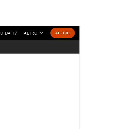
UIDA TV
ALTRO
ACCEDI
CALENDARI E CLASSIFICHE
ALTRI SPORT
MONDIALI 2026
OLIMPIADI
GOSSIP
LIFESTYLE