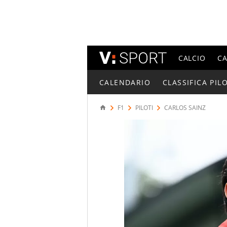
CALCIO
C
CALENDARIO
CLASSIFICA PILO
F1
PILOTI
CARLOS SAINZ