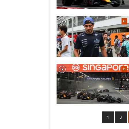
Num
Gran premio
1
Australia GP
F1
2
China GP
3
Japan GP
4
Miami GP
5
Canada GP
6
Monaco GP
F1
7
Barcelona GP
8
Austria GP
9
Great Britain GP
10
Belgium GP
11
Hungary GP
1
2