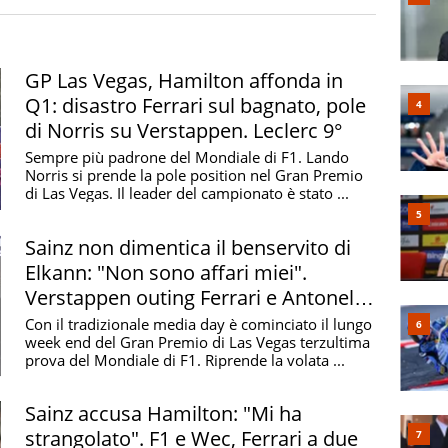
 figlio d'arte, con il papà
Carlos
che è stato due volte
nto per tre volte la Dakar, l'ultima proprio nel 2024.
 Dna la velocità del suo illustre genitore. Un’eredità
GP Las Vegas, Hamilton affonda in
 che ha spesso chiesto di non fare confronti.
Q1: disastro Ferrari sul bagnato, pole
di Norris su Verstappen. Leclerc 9°
Sempre più padrone del Mondiale di F1. Lando
tra nel Red Bull Junior Team. Ha anche partecipato al
Norris si prende la pole position nel Gran Premio
di Las Vegas. Il leader del campionato è stato ...
W con una monoposto del team EuroInternational,
 trionfando nel prestigioso Gran Premio di Macao.
Sainz non dimentica il benservito di
lt si prende il titolo nella Northern European Cup.
Elkann: "Non sono affari miei".
si laurea
campione in Formula Renault 3.5
.
Verstappen outing Ferrari e Antonelli
sfida Sinner
Con il tradizionale media day è cominciato il lungo
week end del Gran Premio di Las Vegas terzultima
da in Formula 1. Esordisce alla guida della
Toro
prova del Mondiale di F1. Riprende la volata ...
quistando subito i primi punti iridati della sua
settimo posto nel GP degli Stati Uniti come miglior
Sainz accusa Hamilton: "Mi ha
in Toro Rosso e, dopo il quarto posto a Singapore,
strangolato". F1 e Wec, Ferrari a due
 con cui disputa gli ultimi gran premi della stagione.