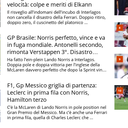
velocità: colpe e meriti di Elkann
Il risveglio all’indomani dell’incubo di Interlagos
non cancella il disastro della Ferrari. Doppio ritiro,
e 10° in generale. L’anno seguente in Renault arriva
doppio zero, il cuscinetto del platonico ...
n
. Anche grazie alle sue buone prestazioni, la scuderia
ri. Per Carlos, arriva invece il primo podio in F1, con il
GP Brasile: Norris perfetto, vince e va
 Nella stagione 2020 sale sul secondo gradino del
in fuga mondiale. Antonelli secondo,
a in McLaren bissando il 6° posto in generale
rimonta Verstappen 3°. Disastro
Ferrari
Ha fatto l’ein-plein Lando Norris a Interlagos.
enta realtà
Doppia pole e doppia vittoria per l’inglese della
McLaren davvero perfetto che dopo la Sprint vince
te le magiche porte di
Maranello
, è stato lui nel 2021
il ...
ttel al volante della
Ferrari
. Sainz è il terzo pilota
F1, Gp Messico griglia di partenza:
 di lui, Alfonso de Portago e Fernando Alonso. Al suo
Leclerc in prima fila con Norris,
omplice la mancanza di competitività della
Hamilton terzo
campionato al sesto posto nonostante 4 podi
C’è la McLaren di Lando Norris in pole position nel
compagno di scuderia Leclerc.
Gran Premio del Messico. Ma c’è anche una Ferrari
in prima fila, quella di Charles Leclerc che ...
e il benservito per Hamilton