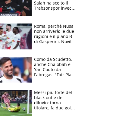
Salah ha scelto il
Trabzonspor invece
di un top club
Roma, perché Nusa
non arriverà: le due
ragioni e il piano B
di Gasperini. Novità
su Pellegrini e
Cacciamani
Como da Scudetto,
anche Chalobah e
Yan Couto da
Fabregas. "Fair Play
Finanziario?
Pagheremo la
multa"
Messi più forte del
black out e del
diluvio: torna
titolare, fa due gol e
un assist e trascina
l'Inter Miami, altro
che ritiro