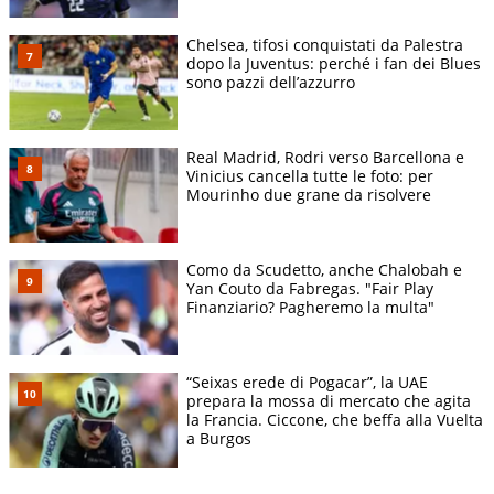
3
Japan GP
15
0
4
Miami GP
9
2
Chelsea, tifosi conquistati da Palestra
dopo la Juventus: perché i fan dei Blues
5
Canada GP
9
2
sono pazzi dell’azzurro
6
Monaco GP
RITIRATO
0
7
Barcelona GP
12
0
Real Madrid, Rodri verso Barcellona e
8
Austria GP
RITIRATO
0
Vinicius cancella tutte le foto: per
Mourinho due grane da risolvere
9
Great Britain GP
17
0
10
Belgium GP
16
0
11
Hungary GP
18
0
Como da Scudetto, anche Chalobah e
Yan Couto da Fabregas. "Fair Play
Finanziario? Pagheremo la multa"
“Seixas erede di Pogacar”, la UAE
prepara la mossa di mercato che agita
la Francia. Ciccone, che beffa alla Vuelta
a Burgos