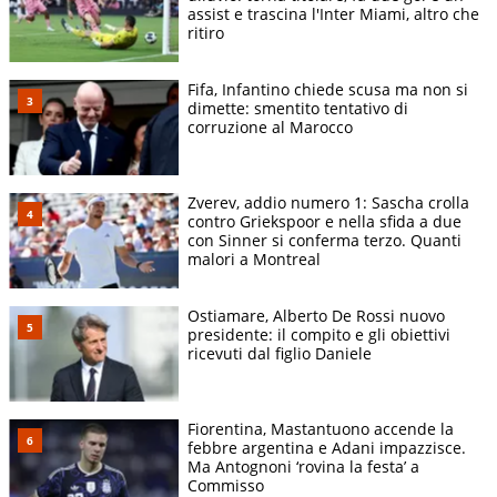
assist e trascina l'Inter Miami, altro che
non Red Bull a vincere una gara nel Mondiale 2023. Ma a
ritiro
inizio 2024 arriva la doccia fredda: la Ferrari non gli rinnova il
contratto e prende al suo posto sua maestà
Lewis Hamilton
.
Fifa, Infantino chiede scusa ma non si
Nonostante questo lo spagnolo vince due gare, in Australia
dimette: smentito tentativo di
appena una settimana dopo aver saltato il Gp di Arabia
corruzione al Marocco
operato di urgenza di appendicite a Jeddah, e in Messico.
Quindi dopo diverse trattative, dopo essersi offerto a Red
Bull e Mercedes, Sainz deve ripiegare e accettare l'offerta
Zverev, addio numero 1: Sascha crolla
contro Griekspoor e nella sfida a due
della
Williams
.
con Sinner si conferma terzo. Quanti
malori a Montreal
Punti e piazzamenti in gara ottenuti da
Carlos Sainz nel mondiale 2026
Ostiamare, Alberto De Rossi nuovo
presidente: il compito e gli obiettivi
Carlos Sainz è 15° in classifica con un totale di 6 punti
ricevuti dal figlio Daniele
ottenuti con i seguenti piazzamenti:
Num
Gran premio
Posizione
Punti
Fiorentina, Mastantuono accende la
1
Australia GP
15
0
febbre argentina e Adani impazzisce.
Ma Antognoni ‘rovina la festa’ a
2
China GP
9
2
Commisso