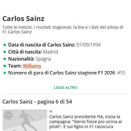
Carlos Sainz
Tutte le notizie, i risultati stagionali, la bio e i dati del pilota di
F1 Carlos Sainz
Data di nascita di Carlos Sainz:
01/09/1994
Città di nascita:
Madrid
Nazionalità:
Spagna
Team:
Williams
Numero di gara di Carlos Sainz stagione F1 2026
: #55
Altezza Carlos Sainz
: 1,78m
Stipendio Carlos Sainz
: $ 10.000.000
LEGGI ALTRO
Social
: profilo
Instagram
Carlos Sainz - pagina 6 di 54
Carlos Sainz Vazquez De Castro
è figlio d'arte, con il papà
F1
Carlos
che è stato due volte campione del mondo nei rally e
Carlos Sainz presidente FIA, inizia la
ha vinto per tre volte la Dakar, l'ultima proprio nel 2024.
campagna: "Vorrei fosse più vicina ai
piloti". E sul figlio in F1 rassicura
Carlos Jr. ha confermato di avere nel Dna la velocità del suo