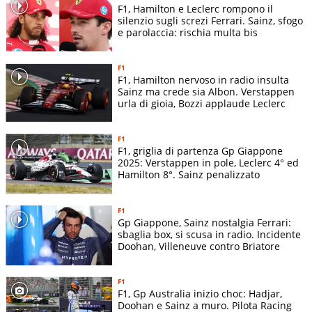
F1, Hamilton e Leclerc rompono il
mezzo in Toro Rosso e, dopo il quarto posto a Singapore,
silenzio sugli screzi Ferrari. Sainz, sfogo
nell’ottobre 2017 passa in
Renault
, con cui disputa gli ultimi
e parolaccia: rischia multa bis
gran premi della stagione.
F1
I primi podi di Sainz
F1, Hamilton nervoso in radio insulta
Sainz ma crede sia Albon. Verstappen
Nel 2018 va 13 volte a punti e chiude 10° in generale. L’anno
urla di gioia, Bozzi applaude Leclerc
seguente in Renault arriva Ricciardo e Sainz passa in
McLaren
. Anche grazie alle sue buone prestazioni, la
F1
scuderia centra il quarto posto tra i costruttori. Per Carlos,
F1, griglia di partenza Gp Giappone
2025: Verstappen in pole, Leclerc 4° ed
arriva invece il primo podio in F1, con il terzo posto
Hamilton 8°. Sainz penalizzato
conquistato in Brasile. Nella stagione 2020 sale sul secondo
gradino del podio a Monza e chiude l’esperienza in McLaren
F1
bissando il 6° posto in generale dell’anno precedente.
Gp Giappone, Sainz nostalgia Ferrari:
sbaglia box, si scusa in radio. Incidente
Sainz, il sogno Ferrari diventa realtà
Doohan, Villeneuve contro Briatore
Per Carlos Sainz Jr si sono già aperte le magiche porte di
F1
Maranello
, è stato lui nel 2021 a sostituire il partente
F1, Gp Australia inizio choc: Hadjar,
Sebastian Vettel al volante della
Ferrari
. Sainz è il terzo
Doohan e Sainz a muro. Pilota Racing