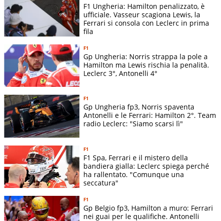
F1 Ungheria: Hamilton penalizzato, è
ottenere il secondo miglior tempo (dietro solo a Vettel) alla
ufficiale. Vasseur scagiona Lewis, la
sua prima esperienza su una monoposto del circus. A fine
Ferrari si consola con Leclerc in prima
fila
anno, la McLaren come terzo pilota 2018.
F1
La stagione 2018 è comunque ancora legata alla Carlin, con
Gp Ungheria: Norris strappa la pole a
Hamilton ma Lewis rischia la penalità.
cui corre nel campionato di
Formula 2
. Al debutto, in
Leclerc 3°, Antonelli 4°
Bahrain, centra quello che sarà l’unico successo stagionale.
Ottiene comunque novi podi, che gli valgono il secondo
F1
posto in generale e che permettono alla Carlin di vincere il
Gp Ungheria fp3, Norris spaventa
primo titolo a squadre.
Antonelli e le Ferrari: Hamilton 2°. Team
radio Leclerc: "Siamo scarsi lì"
Il debutto di Norris in Formula 1
A fine anno, la
McLaren
lo sceglie come primo pilota per il
F1
F1 Spa, Ferrari e il mistero della
mondiale 2019 di Formula 1, preferendolo a Stoffel
bandiera gialla: Leclerc spiega perché
Vandoorne. Con il compagno di scuderia di Carlos
Sainz
, alla
ha rallentato. "Comunque una
seccatura"
prima stagione nel circus, Norris trova una buona costanza a
punti, centra due sesti posti e chiude il mondiale con 49
F1
Gp Belgio fp3, Hamilton a muro: Ferrari
punti da 11° in generale.
nei guai per le qualifiche. Antonelli