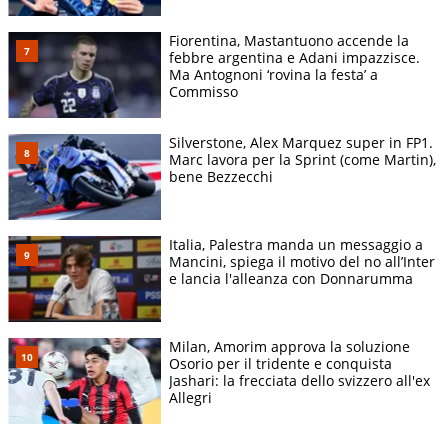
7
Barcelona GP
3
15
8
Austria GP
7
6
Fiorentina, Mastantuono accende la
febbre argentina e Adani impazzisce.
9
Great Britain GP
4
12
Ma Antognoni ‘rovina la festa’ a
Commisso
10
Belgium GP
7
6
11
Hungary GP
1
25
Silverstone, Alex Marquez super in FP1.
Marc lavora per la Sprint (come Martin),
bene Bezzecchi
Italia, Palestra manda un messaggio a
Mancini, spiega il motivo del no all’Inter
e lancia l'alleanza con Donnarumma
Milan, Amorim approva la soluzione
Osorio per il tridente e conquista
Jashari: la frecciata dello svizzero all'ex
ANSA
Allegri