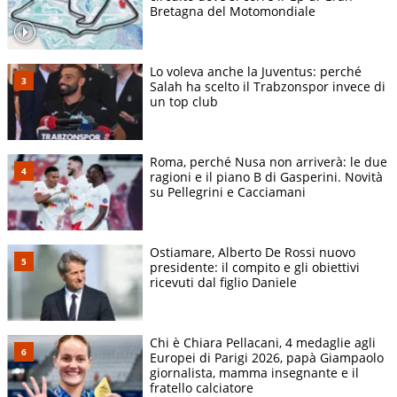
provare la rimonta nei confronti di Verstappen per il titolo
Bretagna del Motomondiale
grazie ad una McLaren superiore nella seconda parte di
stagione ma qualche errore di troppo a causa dell'enorme
pressione rende impossibile quella che già era una mission
Lo voleva anche la Juventus: perché
impossibile.
Salah ha scelto il Trabzonspor invece di
un top club
Punti e piazzamenti in gara ottenuti da
Lando Norris nel mondiale 2026
Roma, perché Nusa non arriverà: le due
Lando Norris è 5° in classifica con un totale di 128 punti
ragioni e il piano B di Gasperini. Novità
su Pellegrini e Cacciamani
ottenuti con i seguenti piazzamenti:
Num
Gran premio
Posizione
Punti
Ostiamare, Alberto De Rossi nuovo
1
Australia GP
5
10
presidente: il compito e gli obiettivi
ricevuti dal figlio Daniele
2
China GP
20
0
3
Japan GP
5
10
4
Miami GP
2
18
Chi è Chiara Pellacani, 4 medaglie agli
Europei di Parigi 2026, papà Giampaolo
5
Canada GP
RITIRATO
0
giornalista, mamma insegnante e il
6
Monaco GP
RITIRATO
0
fratello calciatore