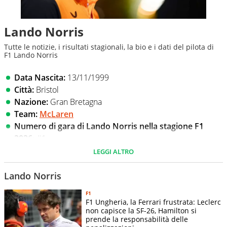
Lando Norris
Tutte le notizie, i risultati stagionali, la bio e i dati del pilota di
F1 Lando Norris
Data Nascita:
13/11/1999
Città:
Bristol
Nazione:
Gran Bretagna
Team:
McLaren
Numero di gara di Lando Norris nella stagione F1
2026
: #1
Altezza di Lando Norris
: 1,70m
LEGGI ALTRO
Stipendio di Lando Norris
: $ 20.000.000
Social
: profilo
Instagram
Lando Norris
F1
Tifosissimo di
Valentino Rossi
, Norris condivide con il
F1 Ungheria, la Ferrari frustrata: Leclerc
campione italiano la grande autoironia, che non manca di
non capisce la SF-26, Hamilton si
prende la responsabilità delle
dimostrare con post sempre molto divertenti sui suoi profili