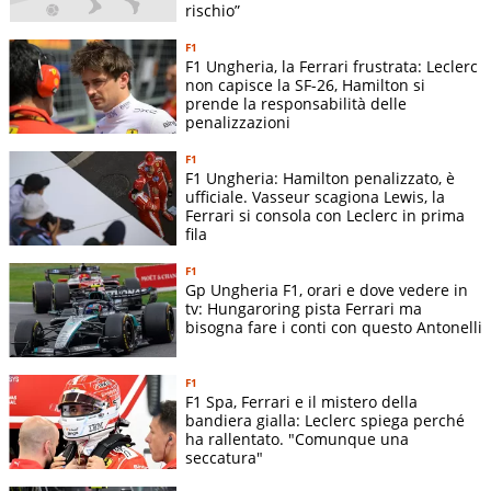
Norris (5) -
rischio”
1
Australia GP
10
Oscar
F1
Piastri (21)
F1 Ungheria, la Ferrari frustrata: Leclerc
Oscar
non capisce la SF-26, Hamilton si
prende la responsabilità delle
Piastri (19) -
2
China GP
0
penalizzazioni
Lando
Norris (20)
F1
F1 Ungheria: Hamilton penalizzato, è
Oscar
ufficiale. Vasseur scagiona Lewis, la
Piastri (2) -
Ferrari si consola con Leclerc in prima
3
Japan GP
28
Lando
fila
Norris (5)
F1
Lando
Gp Ungheria F1, orari e dove vedere in
Norris (2) -
tv: Hungaroring pista Ferrari ma
4
Miami GP
33
bisogna fare i conti con questo Antonelli
Oscar
Piastri (3)
Oscar
F1
F1 Spa, Ferrari e il mistero della
Piastri (11) -
bandiera gialla: Leclerc spiega perché
5
Canada GP
0
Lando
ha rallentato. "Comunque una
Norris
seccatura"
(RITIRATO)