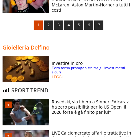
Norris (7)
McLaren. Aston Martin-Horner a tutti i
costi
Lando
Norris (1) -
1
2
3
4
5
6
7
11
Hungary GP
25
Oscar
Piastri
(RITIRATO)
Gioielleria Delfino
Investire in oro
L’oro torna protagonista tra gli investimenti
sicuri
LEGGI
SPORT TREND
Rusedski, via libera a Sinner: "Alcaraz
ha zero possibilità per lo US Open, il
2026 forse è gà finito per lui"
LIVE Calciomercato affari e trattative in