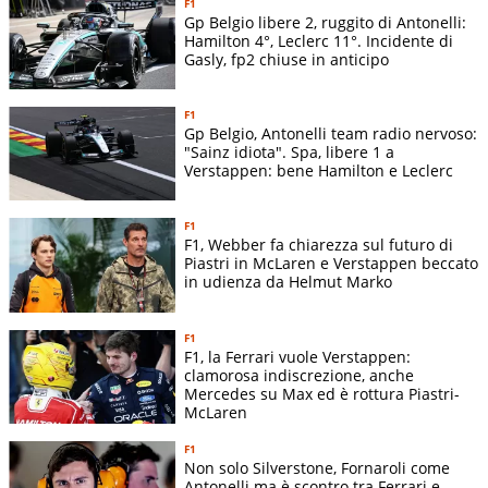
F1
Oscar
Gp Belgio libere 2, ruggito di Antonelli:
Piastri (5) -
Hamilton 4°, Leclerc 11°. Incidente di
6
Monaco GP
10
Lando
Gasly, fp2 chiuse in anticipo
Norris
(RITIRATO)
F1
Gp Belgio, Antonelli team radio nervoso:
Lando
"Sainz idiota". Spa, libere 1 a
Norris (3) -
7
Barcelona GP
25
Verstappen: bene Hamilton e Leclerc
Oscar
Piastri (5)
F1
Oscar
F1, Webber fa chiarezza sul futuro di
Piastri (4) -
Piastri in McLaren e Verstappen beccato
8
Austria GP
18
Lando
in udienza da Helmut Marko
Norris (7)
Lando
F1
F1, la Ferrari vuole Verstappen:
Norris (4) -
9
Great Britain GP
12
clamorosa indiscrezione, anche
Oscar
Mercedes su Max ed è rottura Piastri-
Piastri (11)
McLaren
Oscar
F1
Piastri (5) -
10
Belgium GP
16
Non solo Silverstone, Fornaroli come
Lando
Antonelli ma è scontro tra Ferrari e