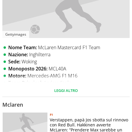
Gettyimages
Nome Team:
McLaren Mastercard F1 Team
Nazione:
Inghilterra
Sede:
Woking
Monoposto 2026:
MCL40A
Motore:
Mercedes-AMG F1 M16
Team Principal:
Andrea Stella
Proprietario:
McLaren Group
LEGGI ALTRO
Piloti 2026:
#1 Lando Norris
e
#81 Oscar Piastri
Mclaren
F1 2026: Punti e piazzamenti in gara
F1
Num
Gran premio
Punti
Piazzamenti
Verstappen, papà Jos sbotta sul rinnovo
con Red Bull. Hakkinen avverte
Lando
McLaren: “Prendere Max sarebbe un