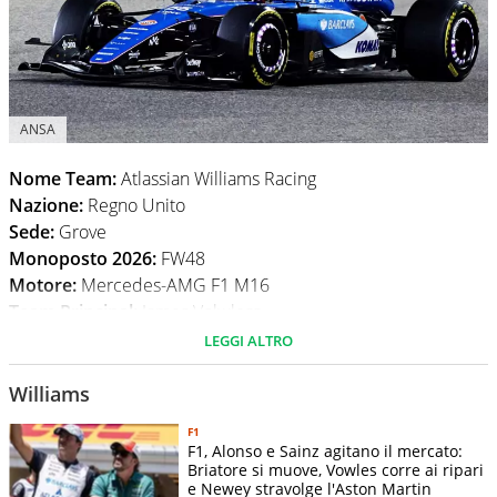
ANSA
Nome Team:
Atlassian Williams Racing
Nazione:
Regno Unito
Sede:
Grove
Monoposto 2026:
FW48
Motore:
Mercedes-AMG F1 M16
Team Principal:
James Volwless
Proprietario:
Dorilton Capital
LEGGI ALTRO
Piloti 2026:
#23 Alexander Albon
e
#55 Carlos Sainz
Williams
F1 2026: Punti e piazzamenti in gara
F1
Num
Gran premio
Punti
Piazzamenti
F1, Alonso e Sainz agitano il mercato:
Briatore si muove, Vowles corre ai ripari
Alexander
e Newey stravolge l'Aston Martin