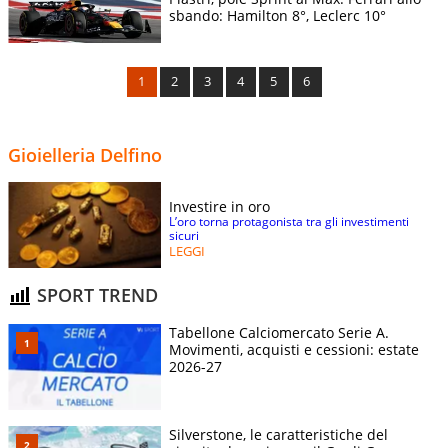
10
Belgium GP
0
Carlos Sainz
sbando: Hamilton 8°, Leclerc 10°
(16)
Alexander
1
2
3
4
5
6
Albon (17) -
11
Hungary GP
0
Carlos Sainz
(18)
Gioielleria Delfino
Investire in oro
L’oro torna protagonista tra gli investimenti
sicuri
LEGGI
SPORT TREND
Tabellone Calciomercato Serie A.
Movimenti, acquisti e cessioni: estate
2026-27
Silverstone, le caratteristiche del