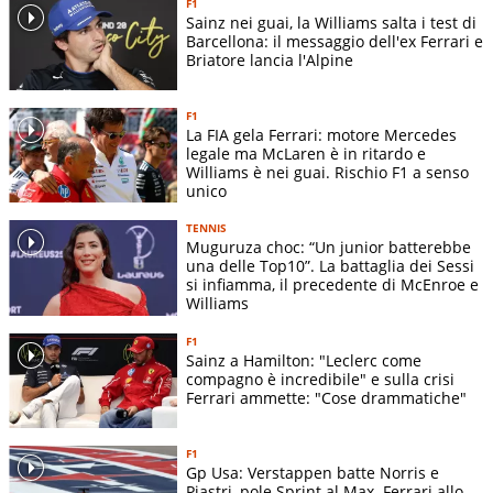
F1
Alexander
Sainz nei guai, la Williams salta i test di
Albon (8) -
Barcellona: il messaggio dell'ex Ferrari e
6
Monaco GP
4
Carlos Sainz
Briatore lancia l'Alpine
(RITIRATO)
Carlos Sainz
F1
La FIA gela Ferrari: motore Mercedes
(12) -
legale ma McLaren è in ritardo e
7
Barcelona GP
0
Alexander
Williams è nei guai. Rischio F1 a senso
Albon
unico
(RITIRATO)
TENNIS
Alexander
Muguruza choc: “Un junior batterebbe
Albon (17) -
una delle Top10”. La battaglia dei Sessi
8
Austria GP
0
Carlos Sainz
si infiamma, il precedente di McEnroe e
Williams
(RITIRATO)
Carlos Sainz
F1
Sainz a Hamilton: "Leclerc come
(17) -
compagno è incredibile" e sulla crisi
9
Great Britain GP
0
Alexander
Ferrari ammette: "Cose drammatiche"
Albon
(RITIRATO)
F1
Alexander
Gp Usa: Verstappen batte Norris e
Albon (15) -
Piastri, pole Sprint al Max. Ferrari allo