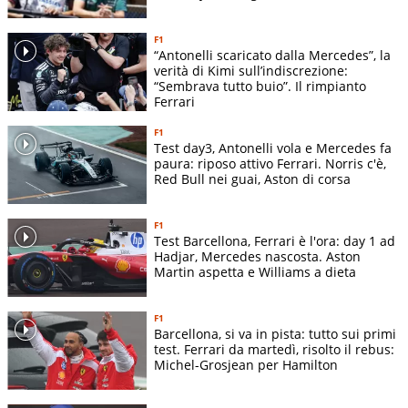
Albon (12) -
1
Australia GP
0
Carlos Sainz
F1
(15)
“Antonelli scaricato dalla Mercedes”, la
Carlos Sainz
verità di Kimi sull’indiscrezione:
“Sembrava tutto buio”. Il rimpianto
(9) -
2
China GP
2
Ferrari
Alexander
Albon (22)
F1
Test day3, Antonelli vola e Mercedes fa
Carlos Sainz
paura: riposo attivo Ferrari. Norris c'è,
(15) -
Red Bull nei guai, Aston di corsa
3
Japan GP
0
Alexander
Albon (20)
F1
Carlos Sainz
Test Barcellona, Ferrari è l'ora: day 1 ad
(9) -
Hadjar, Mercedes nascosta. Aston
4
Miami GP
3
Martin aspetta e Williams a dieta
Alexander
Albon (10)
Carlos Sainz
F1
Barcellona, si va in pista: tutto sui primi
(9) -
test. Ferrari da martedì, risolto il rebus:
5
Canada GP
2
Alexander
Michel-Grosjean per Hamilton
Albon
(RITIRATO)