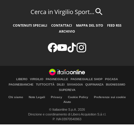
Cerca in Virgilio Sport...
CONTENUTI SPECIALI
CONTATTACI
MAPPA DEL SITO
FEED RSS
ARCHIVIO
LIBERO
VIRGILIO
PAGINEGIALLE
PAGINEGIALLE SHOP
PGCASA
PAGINEBIANCHE
TUTTOCITTÀ
DILEI
SIVIAGGIA
QUIFINANZA
BUONISSIMO
SUPEREVA
Chi siamo
Note Legali
Privacy
Cookie Policy
Preferenze sui cookie
Aiuto
© Italiaonline S.p.A. 2026
Direzione e coordinamento di Libero Acquisition S.á r.l.
P. IVA 03970540963