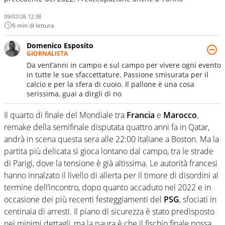
09/07/26 12:38
6 min di lettura
Domenico Esposito
GIORNALISTA
Da vent’anni in campo e sul campo per vivere ogni evento
in tutte le sue sfaccettature. Passione smisurata per il
calcio e per la sfera di cuoio. Il pallone è una cosa
serissima, guai a dirgli di no
Il quarto di finale del Mondiale tra
Francia
e
Marocco
,
remake della semifinale disputata quattro anni fa in Qatar,
andrà in scena questa sera alle 22:00 italiane a Boston. Ma la
partita più delicata si gioca lontano dal campo, tra le strade
di Parigi, dove la tensione è già altissima. Le autorità francesi
hanno innalzato il livello di allerta per il timore di disordini al
termine dell’incontro, dopo quanto accaduto nel 2022 e in
occasione dei più recenti festeggiamenti del
PSG
, sfociati in
centinaia di arresti. Il piano di sicurezza è stato predisposto
nei minimi dettagli, ma la paura è che il fischio finale possa