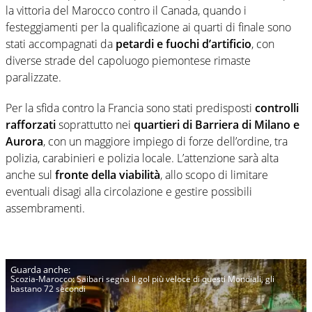
la vittoria del Marocco contro il Canada, quando i
festeggiamenti per la qualificazione ai quarti di finale sono
stati accompagnati da
petardi e fuochi d’artificio
, con
diverse strade del capoluogo piemontese rimaste
paralizzate.
Per la sfida contro la Francia sono stati predisposti
controlli
rafforzati
soprattutto nei
quartieri di Barriera di Milano e
Aurora
, con un maggiore impiego di forze dell’ordine, tra
polizia, carabinieri e polizia locale. L’attenzione sarà alta
anche sul
fronte della viabilità
, allo scopo di limitare
eventuali disagi alla circolazione e gestire possibili
assembramenti.
Scozia-Marocco: Saibari segna il gol più veloce di questi Mondiali, gli
bastano 72 secondi