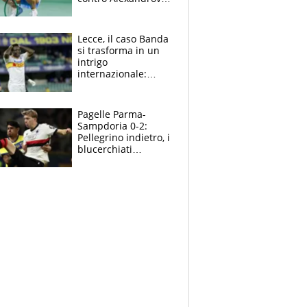
e n° 1 della
classifica WTA a
rischio
Lecce, il caso Banda
si trasforma in un
intrigo
internazionale:
Lameck fugge in
Libia? Chiesto
l’intervento di
Pagelle Parma-
Malagò
Sampdoria 0-2:
Pellegrino indietro, i
blucerchiati
convincono al
Tardini. In gol
Abildgaard e
Lauritsen