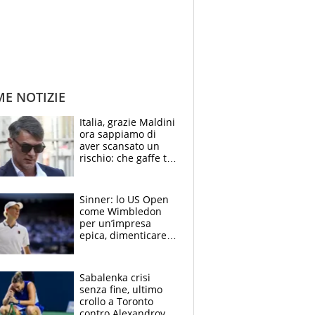
ME NOTIZIE
Italia, grazie Maldini
ora sappiamo di
aver scansato un
rischio: che gaffe tra
Grosso, De Rossi, de
la Fuente e Scaloni
Sinner: lo US Open
come Wimbledon
per un’impresa
epica, dimenticare
Montreal e
Cincinnati e
azzerare le
Sabalenka crisi
speranze dei rivali
senza fine, ultimo
crollo a Toronto
contro Alexandrova