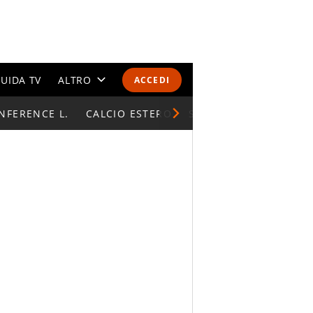
UIDA TV
ALTRO
ACCEDI
NFERENCE L.
CALENDARI E CLASSIFICHE
CALCIO ESTERO
SUPERCOPPA ITALIAN
ALTRI SPORT
MONDIALI 2026
OLIMPIADI
GOSSIP
LIFESTYLE