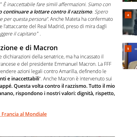
 ”
È inaccettabile fare simili affermazioni. Siamo con
continuare a lottare contro il razzismo
. Spero
e per questa persona”.
Anche Mateta
ha confermato
e l’attaccante del Real Madrid, preso di mira dagli
eggere il capitano
” .
azione e di Macron
dichiarazioni della senatrice, ma ha incassato il
francese e del presidente Emmanuel Macron. La FFF
rendere azioni legali contro Amarilla, definendo le
i e inaccettabili
“. Anche Macron è intervenuto sui
appé. Questa volta contro il razzismo. Tutto il mio
ano, rispondono i nostri valori: dignità, rispetto,
a Francia al Mondiale