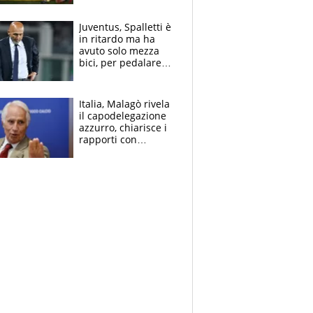
Fabio dominatrice
Juventus, Spalletti è
in ritardo ma ha
avuto solo mezza
bici, per pedalare
serve altro: i nodi
cruciali
Italia, Malagò rivela
il capodelegazione
azzurro, chiarisce i
rapporti con
Mancini e Conte e si
schiera su caso
Infantino