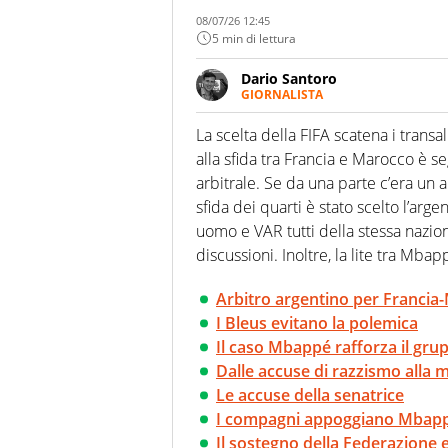
08/07/26 12:45
5 min di lettura
Dario Santoro
GIORNALISTA
Scrive, commenta, racconta lo s
modo di concentrarsi sulle inte
La scelta della FIFA scatena i trans
alla sfida tra Francia e Marocco è 
arbitrale. Se da una parte c’era un 
sfida dei quarti è stato scelto l’arge
uomo e VAR tutti della stessa nazion
discussioni. Inoltre, la lite tra Mba
Arbitro argentino per Francia
I Bleus evitano la polemica
Il caso Mbappé rafforza il gru
Dalle accuse di razzismo alla m
Le accuse della senatrice
I compagni appoggiano Mbap
Il sostegno della Federazione 