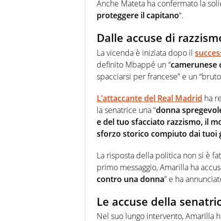
Anche Mateta ha confermato la solid
proteggere il capitano
“.
Dalle accuse di razzism
La vicenda è iniziata dopo il
succes
definito Mbappé un “
camerunese c
spacciarsi per francese” e un “brut
L’attaccante del Real Madrid
ha re
la senatrice una “
donna spregevol
e del tuo sfacciato razzismo, il m
sforzo storico compiuto dai tuoi 
La risposta della politica non si è f
primo messaggio, Amarilla ha accus
contro una donna
” e ha annunciato
Le accuse della senatri
Nel suo lungo intervento, Amarilla h