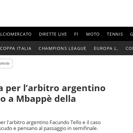
ALCIOMERCATO
DIRETTE LIVE
F1
MOTO
TENNIS
G
COPPA ITALIA
CHAMPIONS LEAGUE
EUROPA L.
CO
eferite
a per l’arbitro argentino
gio a Mbappè della
r l'arbitro argentino Facundo Tello e il caso
scudo e pensano al passaggio in semifinale.