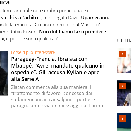
mica
ò, il tema arbitrale non sembra preoccupare i
u chi sia l’arbitro
“, ha spiegato Dayot
Upamecano.
on lo faremo ora. Ci concentreremo sul Marocco”.
tiere Robin Risser: “
Non dobbiamo farci prendere
qui, è perché sono qualificati”.
ULTI
Forse ti può interessare
Paraguay-Francia, Ibra sta con
Mbappé: “Avrei mandato qualcuno in
ospedale”. Gill accusa Kylian e apre
alla Serie A
Zlatan commenta alla sua maniera il
"trattamento di favore" concesso dai
sudamericani ai transalpini. Il portiere
paraguaiano invia un messaggio al Torino