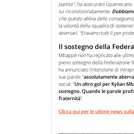
partita
“, ha assicurato Upamecano.
lui incondizionatamente.
Dobbiamo 
che questo abbia delle conseguenz
la volontà della squadra di sostener
avversari:
“Eravamo tutti lì per prot
Il sostegno della Feder
Mbappé non ha replicato alle ultime 
pieno sostegno della Federazione 
ha annunciato l’intenzione di intrap
sue parole “
assolutamente aberrant
social: “
Un altro gol per Kylian Mb
sostegno. Quando le parole profan
fraternità
“.
Clicca qui per le ultime news sull