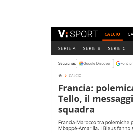
CALCIO
C
SERIE A
SERIE B
SERIE C
Seguici su:
Google Discover
Fonti pr
CALCIO
Francia: polemic
Tello, il messag
squadra
Francia-Marocco tra polemiche pe
Mbappé-Amarilla. I Bleus fanno 