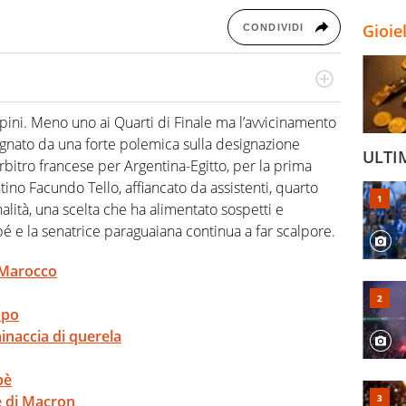
Gioie
CONDIVIDI
port in tutte le sfaccettature. Tocca l'apice quando ha
rviste ai grandi protagonisti
alpini. Meno uno ai Quarti di Finale ma l’avvicinamento
segnato da una forte polemica sulla designazione
ULTI
arbitro francese per Argentina-Egitto, per la prima
ntino Facundo Tello, affiancato da assistenti, quarto
alità, una scelta che ha alimentato sospetti e
ppé e la senatrice paraguaiana continua a far scalpore.
-Marocco
ppo
inaccia di querela
pè
e di Macron