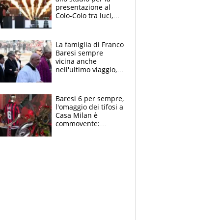
presentazione al
Colo-Colo tra luci,
spettacolo, elicotteri
e paracadutisti
La famiglia di Franco
Baresi sempre
vicina anche
nell'ultimo viaggio,
la moglie Maura, i
figli e i suoi cari
circondati
Baresi 6 per sempre,
dall'affetto dei tifosi
l'omaggio dei tifosi a
Casa Milan è
commovente:
maglie, bandiere,
sciarpe, lacrime e
bigliettini