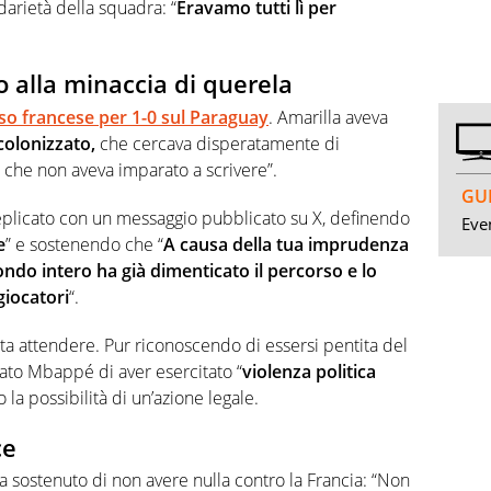
arietà della squadra: “
Eravamo tutti lì per
o alla minaccia di querela
so francese per 1-0 sul Paraguay
. Amarilla aveva
olonizzato,
che cercava disperatamente di
o che non aveva imparato a scrivere”.
GUI
plicato con un messaggio pubblicato su X, definendo
Even
e
” e sostenendo che “
A causa della tua imprudenza
ondo intero ha già dimenticato il percorso e lo
giocatori
“.
atta attendere. Pur riconoscendo di essersi pentita del
ato Mbappé di aver esercitato “
violenza politica
 la possibilità di un’azione legale.
ce
a sostenuto di non avere nulla contro la Francia: “Non