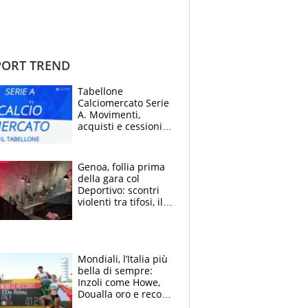
ORT TREND
Tabellone
Calciomercato Serie
A. Movimenti,
acquisti e cessioni:
estate 2026-27
Genoa, follia prima
della gara col
Deportivo: scontri
violenti tra tifosi, il
video è virale
Mondiali, l’Italia più
bella di sempre:
Inzoli come Howe,
Doualla oro e record
con la staffetta, Di