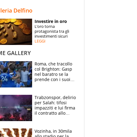
STORIE
lleria Delfino
SPECIALI
Investire in oro
L’oro torna
ESPERTI
protagonista tra gli
investimenti sicuri
LEGGI
CONTATTI
ME GALLERY
Roma, che tracollo
col Brighton: Gasp
nel baratro se la
prende con i suoi
cambiando tutti
Trabzonspor, delirio
per Salah: tifosi
impazziti e lui firma
il contratto allo
stadio
Vozinha, in 30mila
allo stadio per la