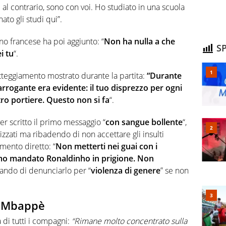
 al contrario, sono con voi. Ho studiato in una scuola
ato gli studi qui”.
no francese ha poi aggiunto: “
Non ha nulla a che
SP
i tu
“.
atteggiamento mostrato durante la partita:
“Durante
arrogante era evidente: il tuo disprezzo per ogni
ro portiere. Questo non si fa
“.
 scritto il primo messaggio “
con sangue bollente
“,
izzati ma ribadendo di non accettare gli insulti
imento diretto: “
Non metterti nei guai con i
mo mandato Ronaldinho in prigione. Non
iando di denunciarlo per “
violenza di genere
” se non
o Mbappè
 di tutti i compagni:
“Rimane molto concentrato sulla