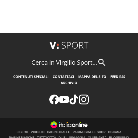
Cerca in Virgilio Sport...
CONTENUTI SPECIALI
CONTATTACI
MAPPA DEL SITO
FEED RSS
ARCHIVIO
LIBERO
VIRGILIO
PAGINEGIALLE
PAGINEGIALLE SHOP
PGCASA
PAGINEBIANCHE
TUTTOCITTÀ
DILEI
SIVIAGGIA
QUIFINANZA
BUONISSIMO