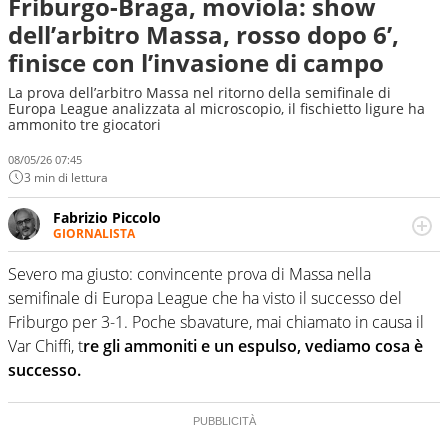
Friburgo-Braga, moviola: show
dell’arbitro Massa, rosso dopo 6’,
finisce con l’invasione di campo
La prova dell’arbitro Massa nel ritorno della semifinale di
Europa League analizzata al microscopio, il fischietto ligure ha
ammonito tre giocatori
08/05/26 07:45
3 min di lettura
Fabrizio Piccolo
GIORNALISTA
Nella sua carriera ha seguito numerose manifestazioni
sportive e collaborato con agenzie e testate. Esperienza,
Severo ma giusto: convincente prova di Massa nella
competenza, conoscenza e memoria storica. Si occupa
semifinale di Europa League che ha visto il successo del
prevalentemente di calcio
Friburgo per 3-1. Poche sbavature, mai chiamato in causa il
Var Chiffi, t
re gli ammoniti e un espulso, vediamo cosa è
successo.