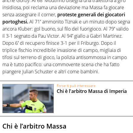
anche Gorby. Al 68′ Moutinho disegna una traiettoria a giro
insidiosa, poi reclama una deviazione ma Massa fa giocare
senza assegnare il corner,
proteste generali dei giocatori
portoghesi.
Al 71′ ammonito Tiznak e un minuto dopo segna
ancora Kluber: gol buono, sul filo del fuorigioco. Al 79′ valido
il 3-1 segnato da Pau Victor. Al 94′ giallo a Gabri Martinez.
Dopo 6′ di recupero finisce 3-1 per il Friburgo. Dopo il
triplice fischio incredibile invasione di campo, migliaia di
tifosi sul terreno di gioco, la polizia antisommossa in campo
ma è tutto pacifico: una commovente scena che ha fatto
piangere Julian Schuster e altri come bambini.
Forse ti può interessare
Chi è l'arbitro Massa di Imperia
Chi è l’arbitro Massa