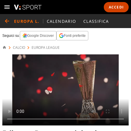
ACCEDI
EUROPA L.
CALENDARIO
CLASSIFICA
Seguici su:
Google Discover
Fonti preferite
CALCIO
EUROPA LEAGUE