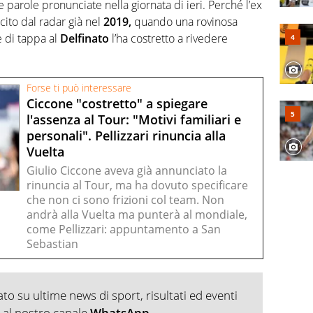
e parole pronunciate nella giornata di ieri. Perché l’ex
scito dal radar già nel
2019,
quando una rovinosa
e di tappa al
Delfinato
l’ha costretto a rivedere
Forse ti può interessare
Ciccone "costretto" a spiegare
l'assenza al Tour: "Motivi familiari e
personali". Pellizzari rinuncia alla
Vuelta
Giulio Ciccone aveva già annunciato la
rinuncia al Tour, ma ha dovuto specificare
che non ci sono frizioni col team. Non
andrà alla Vuelta ma punterà al mondiale,
come Pellizzari: appuntamento a San
Sebastian
o su ultime news di sport, risultati ed eventi
ti al nostro canale
WhatsApp