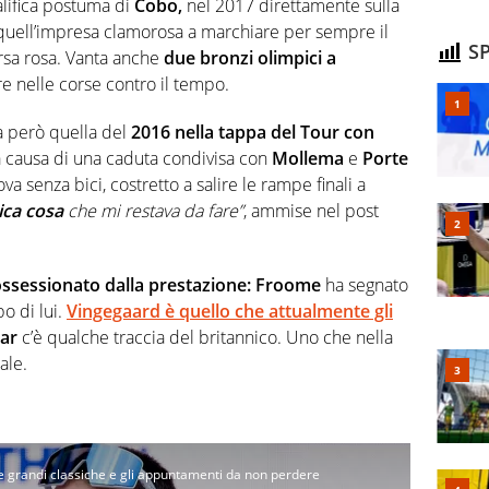
alifica postuma di
Cobo,
nel 2017 direttamente sulla
quell’impresa clamorosa a marchiare per sempre il
SP
orsa rosa. Vanta anche
due bronzi olimpici a
e nelle corse contro il tempo.
à però quella del
2016 nella tappa del Tour con
a causa di una caduta condivisa con
Mollema
e
Porte
va senza bici, costretto a salire le rampe finali a
ica cosa
che mi restava da fare”
, ammise nel post
ssessionato dalla prestazione: Froome
ha segnato
o di lui.
Vingegaard è quello che attualmente gli
ar
c’è qualche traccia del britannico. Uno che nella
ale.
 le grandi classiche e gli appuntamenti da non perdere