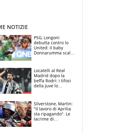
ME NOTIZIE
PSG, Longoni
debutta contro lo
United: il baby
Donnarumma scalza
Chevalier, Luis
Enrique l’ha rifatto
Locatelli al Real
Madrid dopo la
beffa Rodri: i tifosi
della Juve lo
“vendono” sui social,
cosa c’è di vero
Silverstone, Martin:
"Il lavoro di Aprilia
sta ripagando". Le
lacrime di
Bezzecchi: "Ho dato
tutto, spero di finire