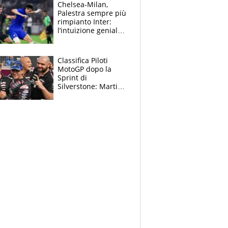
la gara domani"
Chelsea-Milan,
Palestra sempre più
rimpianto Inter:
l’intuizione geniale
di Alonso fa esultare
anche Mancini
Classifica Piloti
MotoGP dopo la
Sprint di
Silverstone: Martin
sempre più leader,
Bezzecchi supera
Marquez