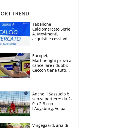
ORT TREND
Tabellone
Calciomercato Serie
A. Movimenti,
acquisti e cessioni:
estate 2026-27
Europei,
Martinenghi prova a
cancellare i dubbi:
Ceccon tiene tutti
col fiato sospeso.
Pellegrini punta su
Curtis
Anche il Sassuolo è
senza portiere: da 2-
0 a 2-3 con
l'Augsburg, Volpato
non basta, che
errori di Muric
Vingegaard, aria di