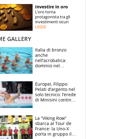
STORIE
Investire in oro
L’oro torna
SPECIALI
protagonista tra gli
investimenti sicuri
LEGGI
ESPERTI
ME GALLERY
CONTATTI
Italia di bronzo
anche
nell’acrobatica:
dominio nel
medagliere, ora
tocca a Ceccon, Curti
e compagni
Europei, Filippo
continuare
Pelati d’argento nel
solo tecnico: l’erede
di Minisini continua
a stupire, Los
Angeles è già nel
mirino
La “Viking Row”
sbarca al Tour de
France: la Uno-X
porta in gruppo il