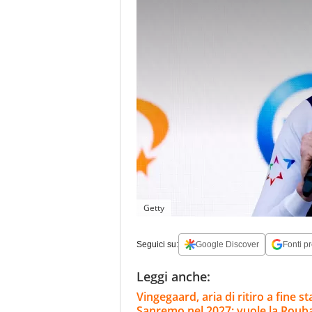
Getty
Seguici su:
Google Discover
Fonti pr
Leggi anche:
Vingegaard, aria di ritiro a fine s
Sanremo nel 2027: vuole la Roub