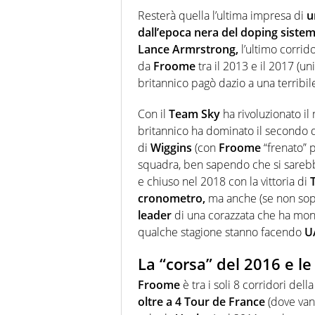
Resterà quella l’ultima impresa di
un
dall’epoca nera del doping sistem
Lance Armrstrong,
l’ultimo corrid
da
Froome
tra il 2013 e il 2017 (u
britannico pagò dazio a una terribile
Con il
Team Sky
ha rivoluzionato il
britannico ha dominato il secondo 
di
Wiggins
(con
Froome
“frenato” p
squadra, ben sapendo che si sareb
e chiuso nel 2018 con la vittoria di
cronometro,
ma anche (se non sop
leader
di una corazzata che ha mono
qualche stagione stanno facendo
U
La “corsa” del 2016 e le
Froome
è tra i soli 8 corridori della
oltre a 4 Tour de France
(dove van