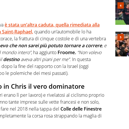
iva
è stata un’altra caduta, quella rimediata alla
a Saint-Raphael,
quando un’automobile lo ha
race, la frattura di cinque costole e di una vertebra
evo che non sarei più potuto tornare a correre
, e
l mondo intero”,
ha aggiunto
Froome.
“Non volevo
il
destino
aveva altri piani per me”.
In questa
dopo la fine del rapporto con la Israel (oggi
o le polemiche dei mesi passati).
 in Chris il vero dominatore
ri erano lì per lavoro) e rivelatosi al ciclismo proprio
anno tante imprese sulle vette francesi e non solo,
 fare nel 2018 nella tappa del
Colle delle Finestre
mpletamente la corsa rosa strappando la maglia di