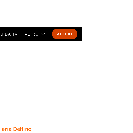
UIDA TV
ALTRO
ACCEDI
CALENDARI E CLASSIFICHE
ALTRI SPORT
MONDIALI 2026
OLIMPIADI
GOSSIP
LIFESTYLE
lleria Delfino