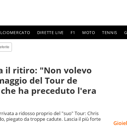
ALCIOMERCATO
DIRETTE LIVE
F1
MOTO
TENNIS
G
eferite
il ritiro: "Non volevo
omaggio del Tour de
a che ha preceduto l'era
arrivata a ridosso proprio del "suo" Tour: Chris
o, piegato da troppe cadute. Lascia il più forte
Gioie