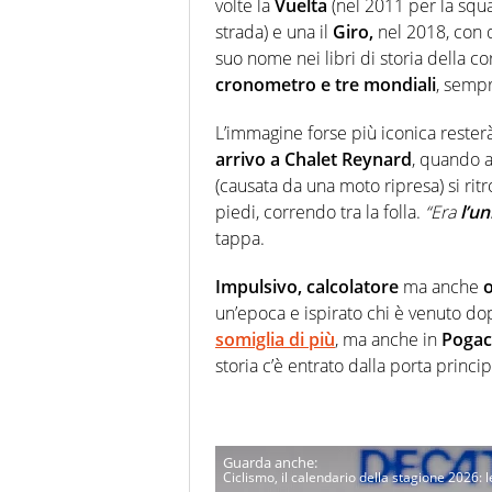
volte la
Vuelta
(nel 2011 per la squ
strada) e una il
Giro,
nel 2018, con 
suo nome nei libri di storia della c
cronometro e tre mondiali
, sempr
L’immagine forse più iconica rester
arrivo a Chalet Reynard
, quando 
(causata da una moto ripresa) si ritro
piedi, correndo tra la folla.
“Era
l’un
tappa.
Impulsivo, calcolatore
ma anche
o
un’epoca e ispirato chi è venuto dop
somiglia di più
, ma anche in
Pogac
storia c’è entrato dalla porta princip
Ciclismo, il calendario della stagione 2026: