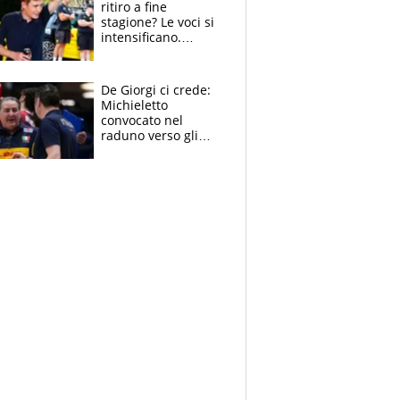
ritiro a fine
stagione? Le voci si
intensificano.
Pogacar, niente
Sanremo nel 2027:
vuole la Roubaix
De Giorgi ci crede:
Michieletto
convocato nel
raduno verso gli
Europei. A sorpresa
torna Rychlicki