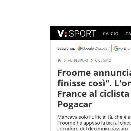
CALCIO
C
Seguici su:
Google Discover
Fonti pr
ALTRI SPORT
CICLISMO
Froome annuncia 
finisse così". L'
France al ciclist
Pogacar
Mancava solo l'ufficialità, che è 
Froome ha appeso la bici al chiod
corridore del decennio passato