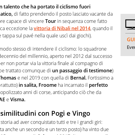
 talento che ha portato il ciclismo fuori
atico,
di fatto prendendo il posto lasciato vacante da
ore capace di vincere
Tour
in sequenza come fatto
nica eccezione la
vittoria di Nibali nel 2014
, quando il
 tappa sul pavé nella quale uscì dai giochi).
GUI
Even
 modo stesso di intendere il ciclismo: lo squadrone
decennio del millennio, aperto nel 2012 dal successo
er non portar via la vittoria finale al compagno di
be trattato comunque di
un passaggio di testimone
)
Thomas
e nel 2019 con quella di
Bernal.
Fortissimo a
rattutto)
in salita, Froome
ha incarnato il
perfetto
polizzato anni di corse, anticipando ciò che da
AE
e
Visma.
 similitudini con Pogi e Vingo
 storia ad aver conquistato tutti e tre i grandi giri:
ta anche un secondo e un terzo posto) ha vinto due