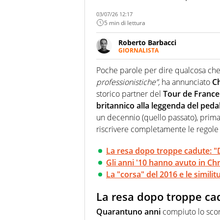
03/07/26 12:17
5 min di lettura
Roberto Barbacci
GIORNALISTA
Giornalista (pubblicista) sportiv
chiedergli di boxe, di scherma,
Poche parole per dire qualcosa che 
professionistiche”,
ha annunciato
C
storico partner del
Tour de France
britannico alla leggenda del peda
un decennio (quello passato), prim
riscrivere completamente le regole 
La resa dopo troppe cadute: "D
Gli anni '10 hanno avuto in Ch
La "corsa" del 2016 e le similit
La resa dopo troppe cad
Quarantuno anni
compiuto lo scors