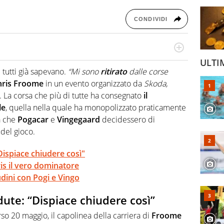
CONDIVIDI
o a tutto campo, è il tuttologo di Virgilio Sport. Provate a
ULTI
 di volley o di curling: ve ne farà innamorare
tutti già sapevano.
“Mi sono
ritirato
dalle corse
hris Froome
in un evento organizzato da
Skoda,
. La corsa che più di tutte ha consegnato
il
le
, quella nella quale ha monopolizzato praticamente
a che
Pogacar
e
Vingegaard
decidessero di
del gioco.
ispiace chiudere così"
ris il vero dominatore
udini con Pogi e Vingo
ute: “Dispiace chiudere così”
o 20 maggio, il capolinea della carriera di
Froome