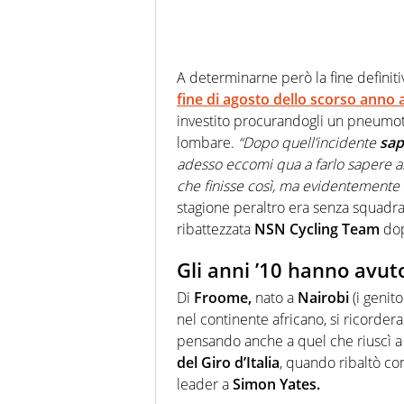
A determinarne però la fine definit
fine di agosto dello scorso anno 
investito procurandogli un pneumoto
lombare.
“Dopo quell’incidente
sap
adesso eccomi qua a farlo sapere a
che finisse così, ma evidentemente 
stagione peraltro era senza squadra 
ribattezzata
NSN Cycling Team
dop
Gli anni ’10 hanno avuto
Di
Froome,
nato a
Nairobi
(i genito
nel continente africano, si ricorder
pensando anche a quel che riuscì a
del Giro d’Italia
, quando ribaltò co
leader a
Simon Yates.