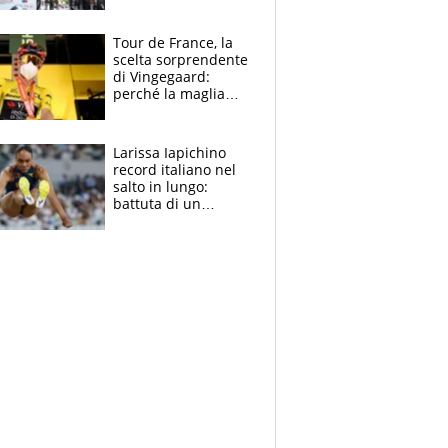
rito della Norvegia
di Haaland e
compagni
Tour de France, la
scelta sorprendente
di Vingegaard:
perché la maglia
gialla indossa la
mascherina, il
rischio da evitare
Larissa Iapichino
record italiano nel
salto in lungo:
battuta di un
centimetro mamma
Fiona May