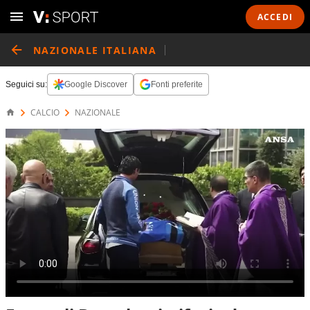
ACCEDI
NAZIONALE ITALIANA
Seguici su:
Google Discover
Fonti preferite
CALCIO
NAZIONALE