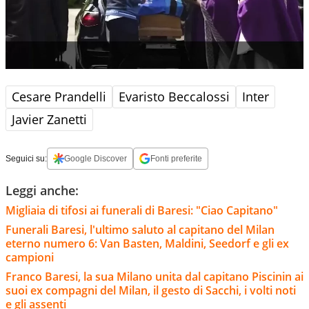
Cesare Prandelli
Evaristo Beccalossi
Inter
Javier Zanetti
Seguici su:
Google Discover
Fonti preferite
Leggi anche:
Migliaia di tifosi ai funerali di Baresi: "Ciao Capitano"
Funerali Baresi, l'ultimo saluto al capitano del Milan
eterno numero 6: Van Basten, Maldini, Seedorf e gli ex
campioni
Franco Baresi, la sua Milano unita dal capitano Piscinin ai
suoi ex compagni del Milan, il gesto di Sacchi, i volti noti
e gli assenti