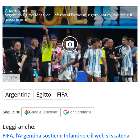
Argentina-Egitto: Messi dall'inferno al Paradiso, rigore, paura, lacrime e il
lancio in aria
GETTY
Argentina
Egitto
FIFA
Seguici su:
Google Discover
Fonti preferite
Leggi anche:
FIFA, l’Argentina sostiene Infantino e il web si scatena: