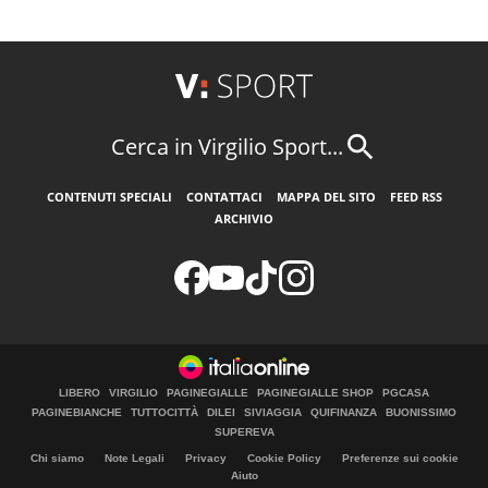
Cerca in Virgilio Sport...
CONTENUTI SPECIALI
CONTATTACI
MAPPA DEL SITO
FEED RSS
ARCHIVIO
LIBERO
VIRGILIO
PAGINEGIALLE
PAGINEGIALLE SHOP
PGCASA
PAGINEBIANCHE
TUTTOCITTÀ
DILEI
SIVIAGGIA
QUIFINANZA
BUONISSIMO
SUPEREVA
Chi siamo
Note Legali
Privacy
Cookie Policy
Preferenze sui cookie
Aiuto