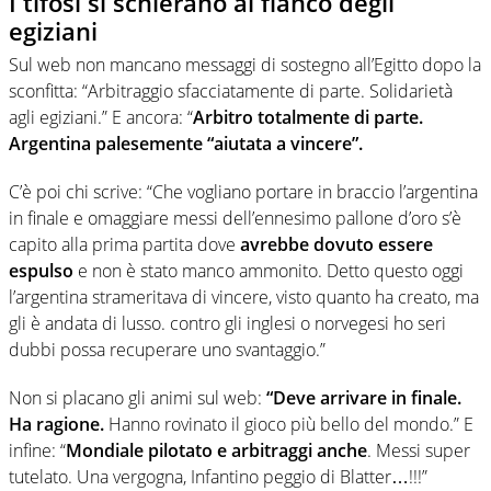
I tifosi si schierano al fianco degli
egiziani
Sul web non mancano messaggi di sostegno all’Egitto dopo la
sconfitta: “Arbitraggio sfacciatamente di parte. Solidarietà
agli egiziani.” E ancora: “
Arbitro totalmente di parte.
Argentina palesemente “aiutata a vincere”.
C’è poi chi scrive: “Che vogliano portare in braccio l’argentina
in finale e omaggiare messi dell’ennesimo pallone d’oro s’è
capito alla prima partita dove
avrebbe dovuto essere
espulso
e non è stato manco ammonito. Detto questo oggi
l’argentina strameritava di vincere, visto quanto ha creato, ma
gli è andata di lusso. contro gli inglesi o norvegesi ho seri
dubbi possa recuperare uno svantaggio.”
Non si placano gli animi sul web:
“Deve arrivare in finale.
Ha ragione.
Hanno rovinato il gioco più bello del mondo.” E
infine: “
Mondiale pilotato e arbitraggi anche
. Messi super
tutelato. Una vergogna, Infantino peggio di Blatter…!!!”