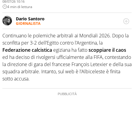
08/07/26 10:16
4 min di lettura
Dario Santoro
GIORNALISTA
Scrive, commenta, racconta lo sport in tutte le
sfaccettature. Tocca l'apice quando ha modo di
Continuano le polemiche arbitrali ai Mondiali 2026. Dopo la
concentrarsi sulle interviste ai grandi protagonisti
sconfitta per 3-2 dell’Egitto contro l’Argentina, la
Federazione calcistica
egiziana ha fatto
scoppiare il caos
ed ha deciso di rivolgersi ufficialmente alla FIFA, contestando
la direzione di gara del francese François Letexier e della sua
squadra arbitrale. Intanto, sul web è l’Albiceleste è finita
sotto accusa.