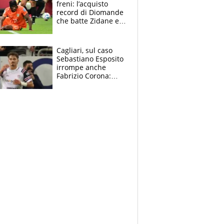
freni: l’acquisto
record di Diomande
che batte Zidane e
Ronaldo. Vinicius
rinnova: le cifre
Cagliari, sul caso
Sebastiano Esposito
irrompe anche
Fabrizio Corona:
“Ecco cosa è
successo, ho le
prove”