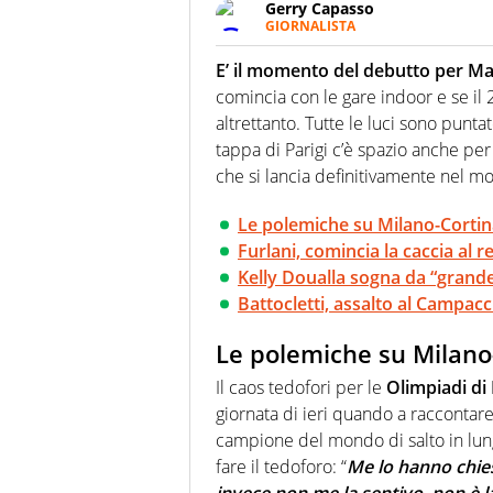
Gerry Capasso
GIORNALISTA
Per lui gli sport americani non 
innata di trovare la notizia do
E’ il momento del debutto per Mat
comincia con le gare indoor e se il
altrettanto. Tutte le luci sono punta
tappa di Parigi c’è spazio anche per
che si lancia definitivamente nel mo
Le polemiche su Milano-Cortin
Furlani, comincia la caccia al r
Kelly Doualla sogna da “grand
Battocletti, assalto al Campacc
Le polemiche su Milano
Il caos tedofori per le
Olimpiadi di
giornata di ieri quando a raccontare 
campione del mondo di salto in lungo h
fare il tedoforo: “
Me lo hanno chies
invece non me la sentivo, non è la