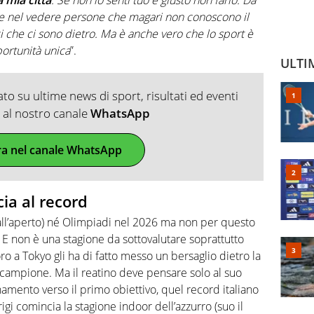
isce nel vedere persone che magari non conoscono il
ici che ci sono dietro. Ma è anche vero che lo sport è
pportunità unica
”.
ULTI
o su ultime news di sport, risultati ed eventi
ti al nostro canale
WhatsApp
ra nel canale WhatsApp
cia al record
ll’aperto) né Olimpiadi nel 2026 ma non per questo
. E non è una stagione da sottovalutare soprattutto
l’oro a Tokyo gli ha di fatto messo un bersaglio dietro la
il campione. Ma il reatino deve pensare solo al suo
namento verso il primo obiettivo, quel record italiano
gi comincia la stagione indoor dell’azzurro (suo il