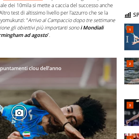
ale dei 10mila si mette a caccia del successo anche
ltro test di altissimo livello per l’azzurro che se la
SP
iyomukunzi: “
Arrivo al Campaccio dopo tre settimane
ione gli obiettivi più importanti sono
i Mondiali
 Birmingham ad agosto
”.
 appuntamenti clou dell’anno