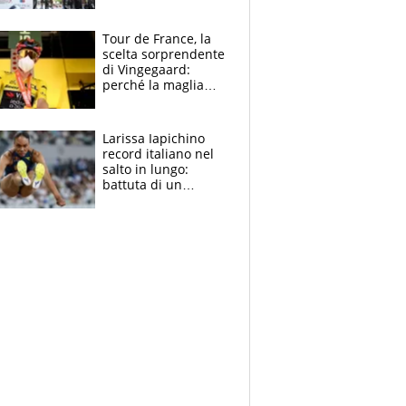
rito della Norvegia
di Haaland e
compagni
Tour de France, la
scelta sorprendente
di Vingegaard:
perché la maglia
gialla indossa la
mascherina, il
rischio da evitare
Larissa Iapichino
record italiano nel
salto in lungo:
battuta di un
centimetro mamma
Fiona May