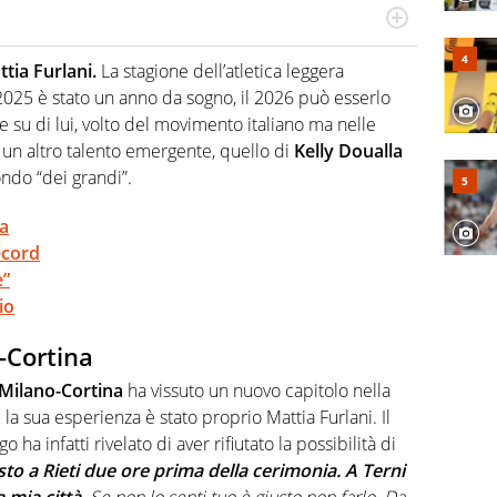
hanno segreti: basket, football, baseball e la capacità
ve altri non vedono granché
tia Furlani.
La stagione dell’atletica leggera
 2025 è stato un anno da sogno, il 2026 può esserlo
te su di lui, volto del movimento italiano ma nelle
 un altro talento emergente, quello di
Kelly Doualla
ndo “dei grandi”.
a
ecord
e”
io
-Cortina
 Milano-Cortina
ha vissuto un nuovo capitolo nella
la sua esperienza è stato proprio Mattia Furlani. Il
a infatti rivelato di aver rifiutato la possibilità di
to a Rieti due ore prima della cerimonia. A Terni
 mia città
. Se non lo senti tuo è giusto non farlo. Da