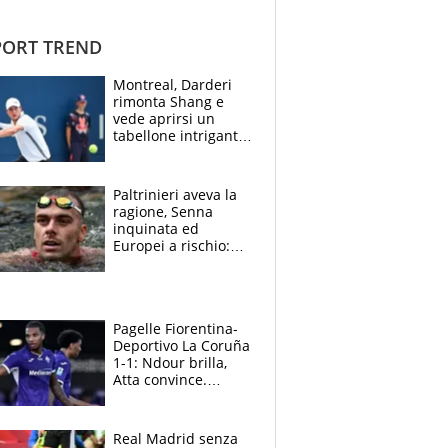
ORT TREND
Montreal, Darderi
rimonta Shang e
vede aprirsi un
tabellone intrigante:
"Penso solo a
Borges, ma sono
felice del mio livello"
Paltrinieri aveva la
ragione, Senna
inquinata ed
Europei a rischio:
allenamenti fermi,
cosa succede
adesso
Pagelle Fiorentina-
Deportivo La Coruña
1-1: Ndour brilla,
Atta convince.
Pongracic rovina
tutto nel finale
Real Madrid senza