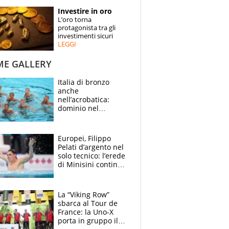
STORIE
Investire in oro
L’oro torna
SPECIALI
protagonista tra gli
investimenti sicuri
LEGGI
ESPERTI
ME GALLERY
CONTATTI
Italia di bronzo
anche
nell’acrobatica:
dominio nel
medagliere, ora
tocca a Ceccon, Curti
e compagni
Europei, Filippo
continuare
Pelati d’argento nel
solo tecnico: l’erede
di Minisini continua
a stupire, Los
Angeles è già nel
mirino
La “Viking Row”
sbarca al Tour de
France: la Uno-X
porta in gruppo il