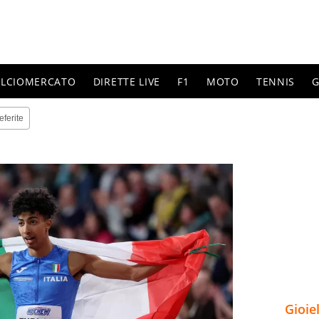
ALCIOMERCATO
DIRETTE LIVE
F1
MOTO
TENNIS
G
eferite
Gioie