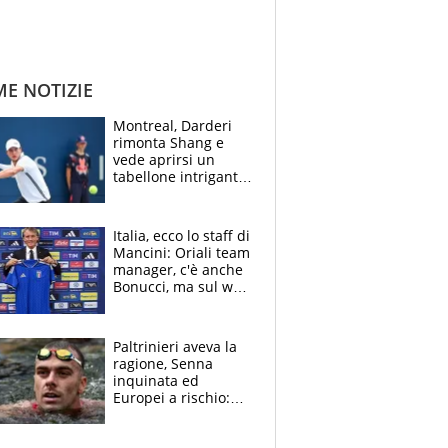
ME NOTIZIE
Montreal, Darderi
rimonta Shang e
vede aprirsi un
tabellone intrigante:
"Penso solo a
Borges, ma sono
felice del mio livello"
Italia, ecco lo staff di
Mancini: Oriali team
manager, c'è anche
Bonucci, ma sul web
infuria la polemica
Paltrinieri aveva la
ragione, Senna
inquinata ed
Europei a rischio:
allenamenti fermi,
cosa succede