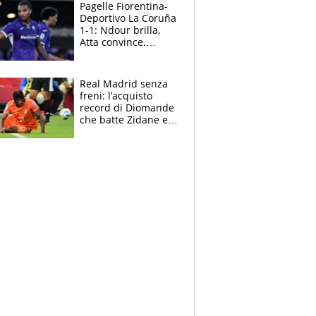
adesso
Pagelle Fiorentina-
Deportivo La Coruña
1-1: Ndour brilla,
Atta convince.
Pongracic rovina
tutto nel finale
Real Madrid senza
freni: l’acquisto
record di Diomande
che batte Zidane e
Ronaldo. Vinicius
rinnova: le cifre