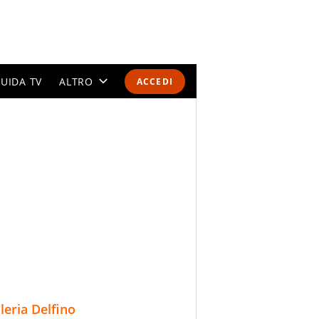
UIDA TV
ALTRO
ACCEDI
CALENDARI E CLASSIFICHE
ALTRI SPORT
MONDIALI 2026
OLIMPIADI
GOSSIP
LIFESTYLE
lleria Delfino