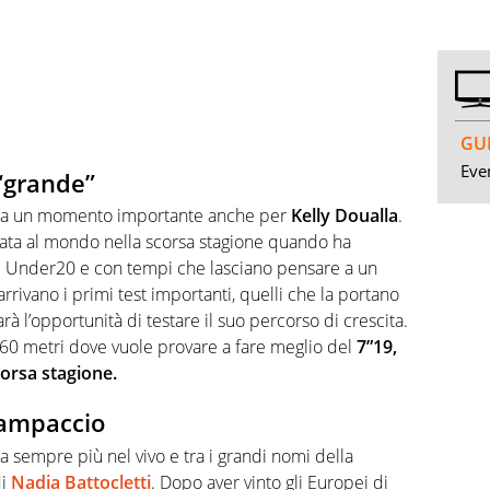
GUI
Even
“grande”
enta un momento importante anche per
Kelly Doualla
.
elata al mondo nella scorsa stagione quando ha
i Under20 e con tempi che lasciano pensare a un
arrivano i primi test importanti, quelli che la portano
rà l’opportunità di testare il suo percorso di crescita.
 60 metri dove vuole provare a fare meglio del
7”19,
corsa stagione.
 Campaccio
ra sempre più nel vivo e tra i grandi nomi della
di
Nadia Battocletti
. Dopo aver vinto gli Europei di