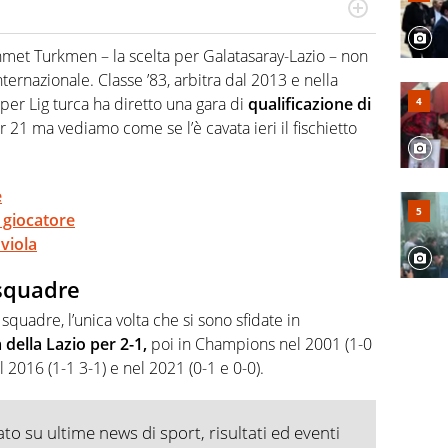
numerose manifestazioni sportive e collaborato con
, competenza, conoscenza e memoria storica. Si occupa
hmet Turkmen – la scelta per Galatasaray-Lazio – non
ernazionale. Classe ’83, arbitra dal 2013 e nella
uper Lig turca ha diretto una gara di
qualificazione di
21 ma vediamo come se l’è cavata ieri il fischietto
e
 giocatore
viola
 squadre
squadre, l’unica volta che si sono sfidate in
a della Lazio per 2-1,
poi in Champions nel 2001 (1-0
l 2016 (1-1 3-1) e nel 2021 (0-1 e 0-0).
o su ultime news di sport, risultati ed eventi