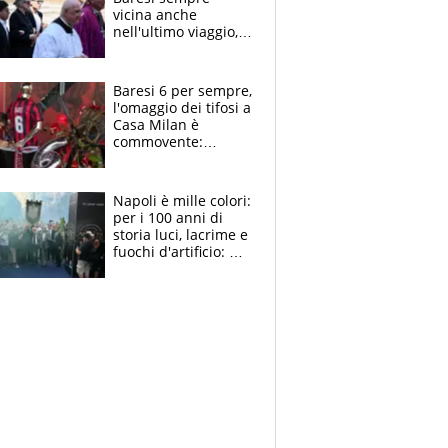
vicina anche
nell'ultimo viaggio,
la moglie Maura, i
figli e i suoi cari
circondati
Baresi 6 per sempre,
dall'affetto dei tifosi
l'omaggio dei tifosi a
Casa Milan è
commovente:
maglie, bandiere,
sciarpe, lacrime e
bigliettini
Napoli è mille colori:
per i 100 anni di
storia luci, lacrime e
fuochi d'artificio: De
Laurentiis salta al
coro anti-Juve