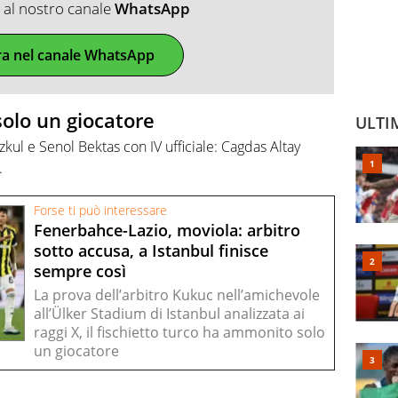
ti al nostro canale
WhatsApp
ra nel canale WhatsApp
olo un giocatore
ULTI
kul e Senol Bektas con IV ufficiale: Cagdas Altay
.
Forse ti può interessare
Fenerbahce-Lazio, moviola: arbitro
sotto accusa, a Istanbul finisce
sempre così
La prova dell’arbitro Kukuc nell’amichevole
all’Ülker Stadium di Istanbul analizzata ai
raggi X, il fischietto turco ha ammonito solo
un giocatore