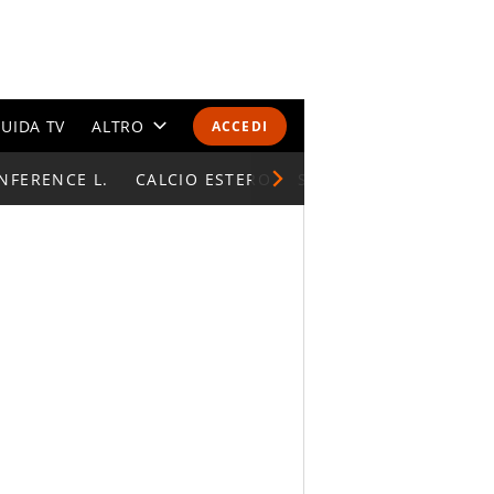
UIDA TV
ALTRO
ACCEDI
NFERENCE L.
CALENDARI E CLASSIFICHE
CALCIO ESTERO
SUPERCOPPA ITALIAN
ALTRI SPORT
MONDIALI 2026
OLIMPIADI
GOSSIP
LIFESTYLE