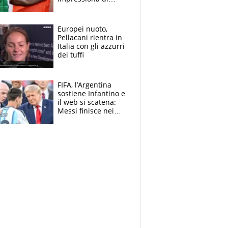
Doualla. Jacobs?
Ecco come è rinato”.
E svela la sorpresa
Europei nuoto,
agli Europei
Pellacani rientra in
Italia con gli azzurri
dei tuffi
FIFA, l’Argentina
sostiene Infantino e
il web si scatena:
Messi finisce nei
meme, la Seleccion
travolta dalle
polemiche