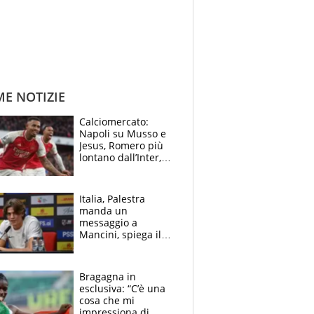
ME NOTIZIE
Calciomercato:
Napoli su Musso e
Jesus, Romero più
lontano dall’Inter,
delirio Mastantuono,
Juve su Trubin. Il
tabellone
Italia, Palestra
manda un
messaggio a
Mancini, spiega il
motivo del no
all’Inter e lancia
l'alleanza con
Bragagna in
Donnarumma
esclusiva: “C’è una
cosa che mi
impressiona di