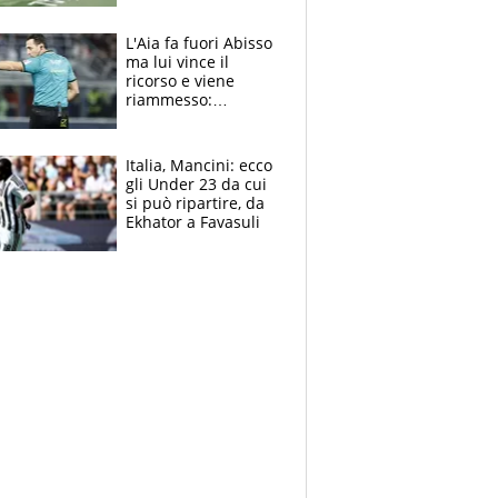
colpa della tosse
L'Aia fa fuori Abisso
ma lui vince il
ricorso e viene
riammesso:
continua momento
nero per gli arbitri
Italia, Mancini: ecco
gli Under 23 da cui
si può ripartire, da
Ekhator a Favasuli