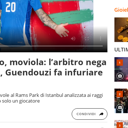
Gioie
ULTI
o, moviola: l’arbitro nega
ri, Guendouzi fa infuriare
ole al Rams Park di Istanbul analizzata ai raggi
o solo un giocatore
CONDIVIDI