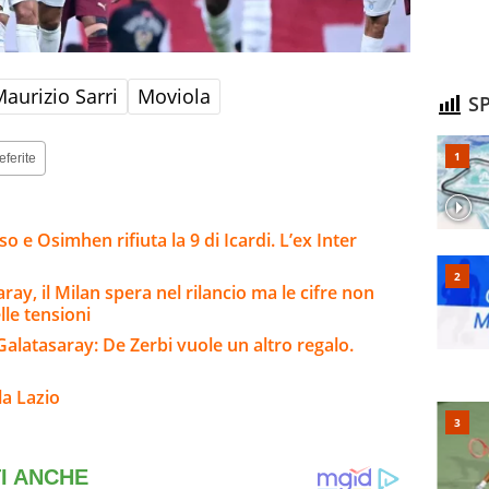
aurizio Sarri
Moviola
SP
eferite
 e Osimhen rifiuta la 9 di Icardi. L’ex Inter
ay, il Milan spera nel rilancio ma le cifre non
lle tensioni
Galatasaray: De Zerbi vuole un altro regalo.
la Lazio