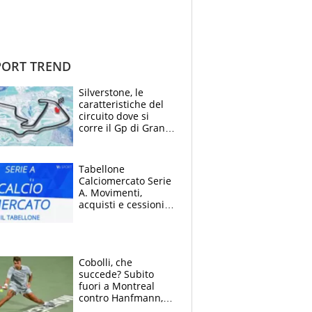
ORT TREND
Silverstone, le
caratteristiche del
circuito dove si
corre il Gp di Gran
Bretagna del
Motomondiale
Tabellone
Calciomercato Serie
A. Movimenti,
acquisti e cessioni:
estate 2026-27
Cobolli, che
succede? Subito
fuori a Montreal
contro Hanfmann,
per Flavio è tutta