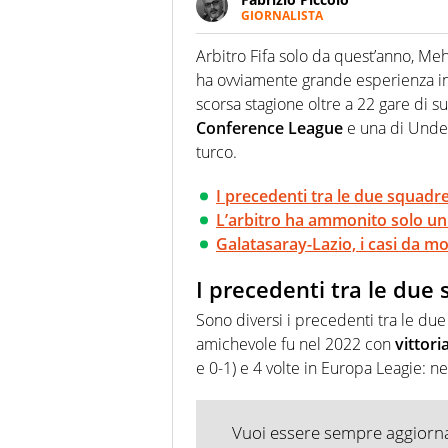
GIORNALISTA
Nella sua carriera ha seguito 
agenzie e testate. Esperienza
Arbitro Fifa solo da quest’anno, Me
prevalentemente di calcio
ha ovviamente grande esperienza int
scorsa stagione oltre a 22 gare di s
Conference League
e una di Under 
turco.
I precedenti tra le due squadr
L’arbitro ha ammonito solo un
Galatasaray-Lazio, i casi da mo
I precedenti tra le due
Sono diversi i precedenti tra le due 
amichevole fu nel 2022 con
vittori
e 0-1) e 4 volte in Europa Leagie: ne
Vuoi essere sempre aggiornat