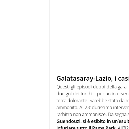
Galatasaray-Lazio, i cas
Questi gli episodi dubbi della gara. 
due gol dei turchi – per un interven
terra dolorante. Sarebbe stato da r
ammonito. Al 23′ durissimo interve
l’arbitro non ammonisce. Da segnalar
Guendouzi
.
si è esibito in un’esul
infuriare tutto il Rams Park.
All’82