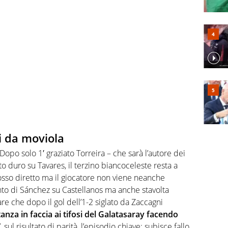
i da moviola
Dopo solo 1′ graziato Torreira – che sarà l’autore dei
to duro su Tavares, il terzino biancoceleste resta a
osso diretto ma il giocatore non viene neanche
nto di Sánchez su Castellanos ma anche stavolta
e che dopo il gol dell’1-2 siglato da Zaccagni
tanza in faccia ai tifosi del Galatasaray facendo
’, sul risultato di parità, l’episodio chiave: subisce fallo