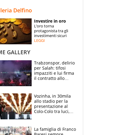
STORIE
lleria Delfino
SPECIALI
Investire in oro
L’oro torna
ESPERTI
protagonista tra gli
investimenti sicuri
LEGGI
CONTATTI
ME GALLERY
Trabzonspor, delirio
per Salah: tifosi
impazziti e lui firma
il contratto allo
stadio
Vozinha, in 30mila
allo stadio per la
presentazione al
Colo-Colo tra luci,
spettacolo, elicotteri
e paracadutisti
La famiglia di Franco
Baresi sempre