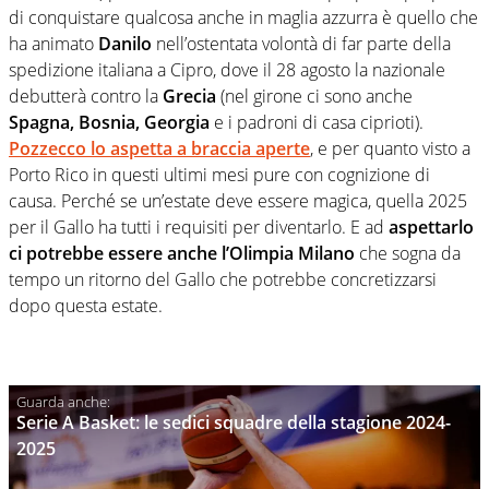
di conquistare qualcosa anche in maglia azzurra è quello che
ha animato
Danilo
nell’ostentata volontà di far parte della
spedizione italiana a Cipro, dove il 28 agosto la nazionale
debutterà contro la
Grecia
(nel girone ci sono anche
Spagna, Bosnia, Georgia
e i padroni di casa ciprioti).
Pozzecco lo aspetta a braccia aperte
, e per quanto visto a
Porto Rico in questi ultimi mesi pure con cognizione di
causa. Perché se un’estate deve essere magica, quella 2025
per il Gallo ha tutti i requisiti per diventarlo. E ad
aspettarlo
ci potrebbe essere anche l’Olimpia Milano
che sogna da
tempo un ritorno del Gallo che potrebbe concretizzarsi
dopo questa estate.
Serie A Basket: le sedici squadre della stagione 2024-
2025