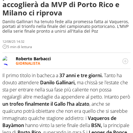
accoglierà da MVP di Porto Rico e
Milano ci riprova
Danilo Gallinari ha tenuto fede alla promessa fatta ai Vaqueros,
portati al trionfo nella finale del campionato portoricano. L'MVP
della serie finale pronto a unirsi all'Italia del Poz
12/08/25 14:32
5 min di lettura
Roberto Barbacci
GIORNALISTA
Giornalista (pubblicista) sportivo a tutto campo, è il
tuttologo di Virgilio Sport. Provate a chiedergli di boxe, di
Il primo titolo in bacheca a
37 anni e tre giorni.
Tanto ha
scherma, di volley o di curling: ve ne farà innamorare
dovuto attendere
Danilo Gallinari,
ma chissà se l’estate che
sta per entrare nella sua fase più caliente non possa
regalargli altre medaglie da appendere al petto. Intanto però
un trofeo finalmente il Gallo l’ha alzato
, anche se
qualcuno potrà obiettare che non era quello che si sarebbe
immaginato qualche stagione addietro: i
Vaqueros de
Bayàmon
hanno vinto la serie finale della
BSN,
la principale
lega di
Porto Rico,
superando in gara 5 i
Leones de Ponce