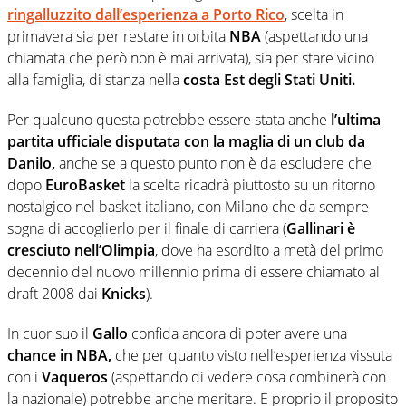
ringalluzzito dall’esperienza a Porto Rico
, scelta in
primavera sia per restare in orbita
NBA
(aspettando una
chiamata che però non è mai arrivata), sia per stare vicino
alla famiglia, di stanza nella
costa Est degli Stati Uniti.
Per qualcuno questa potrebbe essere stata anche
l’ultima
partita ufficiale disputata con la maglia di un club da
Danilo,
anche se a questo punto non è da escludere che
dopo
EuroBasket
la scelta ricadrà piuttosto su un ritorno
nostalgico nel basket italiano, con Milano che da sempre
sogna di accoglierlo per il finale di carriera (
Gallinari è
cresciuto nell’Olimpia
, dove ha esordito a metà del primo
decennio del nuovo millennio prima di essere chiamato al
draft 2008 dai
Knicks
).
In cuor suo il
Gallo
confida ancora di poter avere una
chance in NBA,
che per quanto visto nell’esperienza vissuta
con i
Vaqueros
(aspettando di vedere cosa combinerà con
la nazionale) potrebbe anche meritare. E proprio il proposito