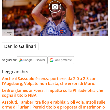
Getty
Danilo Gallinari
Seguici su:
Google Discover
Fonti preferite
Leggi anche:
Anche il Sassuolo è senza portiere: da 2-0 a 2-3 con
l'Augsburg, Volpato non basta, che errori di Muric
LeBron James ai 76ers: l'impatto sulla Philadelphia che
sogna il titolo NBA
Assoluti, Tamberi tra flop e rabbia: Sioli vola. Inzoli sulle
orme di Furlani, Pernici titolo e proposta di matrimonio