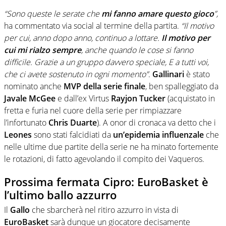
“Sono queste le serate che
mi fanno amare questo gioco
”,
ha commentato via social al termine della partita.
“Il motivo
per cui, anno dopo anno, continuo a lottare.
Il motivo per
cui mi rialzo sempre
, anche quando le cose si fanno
difficile. Grazie a un gruppo davvero speciale, E a tutti voi,
che ci avete sostenuto in ogni momento”
.
Gallinari
è stato
nominato anche
MVP della serie finale
, ben spalleggiato da
Javale McGee
e dall’ex Virtus
Rayjon Tucker
(acquistato in
fretta e furia nel cuore della serie per rimpiazzare
l’infortunato
Chris Duarte
). A onor di cronaca va detto che i
Leones
sono stati falcidiati da
un’epidemia influenzale
che
nelle ultime due partite della serie ne ha minato fortemente
le rotazioni, di fatto agevolando il compito dei Vaqueros.
Prossima fermata Cipro: EuroBasket è
l’ultimo ballo azzurro
Il
Gallo
che sbarcherà nel ritiro azzurro in vista di
EuroBasket
sarà dunque un giocatore decisamente