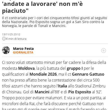
'andate a lavorare' non m'è
piaciuto"
Il ct contrariato per i cori dei cinquecento tifosi giunti al seguito
della Nazionale. Pio Esposito sogna un gol a San Siro contro la
Norvegia, le parole di Tonali e Mancini.
13/11/25 23:12
4 min di lettura
Marco Festa
GIORNALISTA
Frequentatore di stadi ed esperto di calcio, ama
agganciare e far domande a idoli e futuri campioni. Anzi,
Ci sono voluti ottantotto minuti per far cadere la difesa della
spesso precorre gli addetti ai lavori e li scova prima di
modesta
Moldova
, la più battuta del
gruppo I
per le
loro
qualificazioni al
Mondiale
2026
, ma il ct
Gennaro
Gattuso
non ha preso affatto bene la contestazione dei circa 500
tifosi azzurri che hanno seguito l’
Italia
allo Stadionul Zimbru
di Chisinau. Gol di
Mancini
all’88’ e di
Pio
Esposito
al 92′.
Troppo poco per evitare malumori. E via a un post partita, ai
microfoni della Rai, che farà discutere perché Gattuso non
ha usato giri di parole per analizzare il match facendo scudo