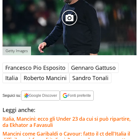
Getty Images
Francesco Pio Esposito
Gennaro Gattuso
Italia
Roberto Mancini
Sandro Tonali
Seguici su:
Google Discover
Fonti preferite
Leggi anche:
Italia, Mancini: ecco gli Under 23 da cui si può ripartire,
da Ekhator a Favasuli
Mancini come Garibaldi o Cavour: fatto il ct dell'Italia il