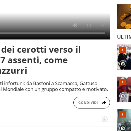
ULTI
 dei cerotti verso il
 7 assenti, come
azzurri
ti infortuni: da Bastoni a Scamacca, Gattuso
al Mondiale con un gruppo compatto e motivato.
CONDIVIDI
port in tutte le sfaccettature. Tocca l'apice quando ha