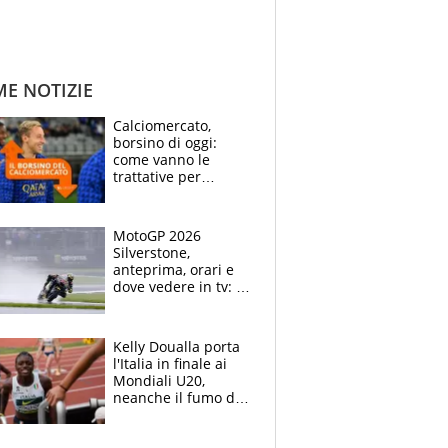
ME NOTIZIE
Calciomercato,
borsino di oggi:
come vanno le
trattative per
Frattesi, Zirkzee,
Nico Gonzalez, Soulé
e Nusa
MotoGP 2026
Silverstone,
anteprima, orari e
dove vedere in tv: il
ritorno di Bezzecchi,
ma il campionato è
apertissimo
Kelly Doualla porta
l'Italia in finale ai
Mondiali U20,
neanche il fumo di
un incendio la frena
sui 100 metri