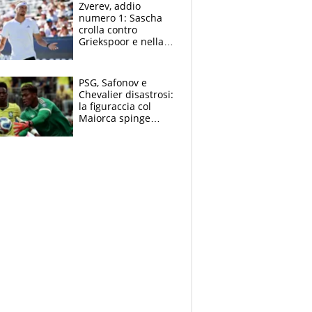
Zverev, addio
numero 1: Sascha
crolla contro
Griekspoor e nella
sfida a due con
Sinner si conferma
terzo. Quanti malori
PSG, Safonov e
a Montreal
Chevalier disastrosi:
la figuraccia col
Maiorca spinge
Suzuki da Luis
Enrique, Juve a
rischio beffa