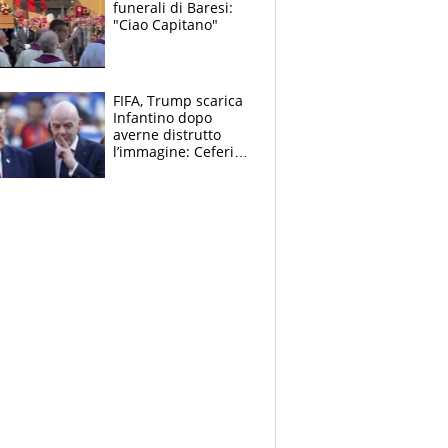
funerali di Baresi:
"Ciao Capitano"
FIFA, Trump scarica
Infantino dopo
averne distrutto
l’immagine: Ceferin
sceglie la
Supercoppa per il
contrattacco