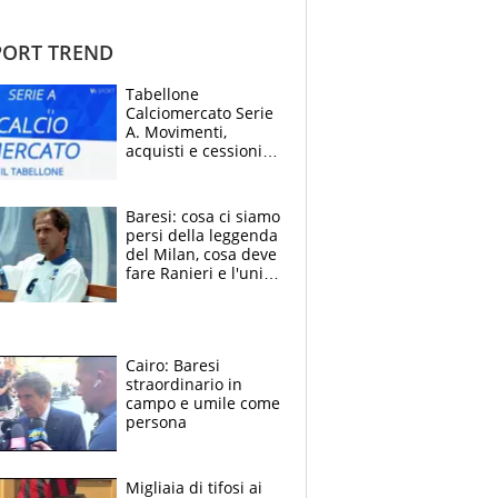
ORT TREND
Tabellone
Calciomercato Serie
A. Movimenti,
acquisti e cessioni:
estate 2026-27
Baresi: cosa ci siamo
persi della leggenda
del Milan, cosa deve
fare Ranieri e l'unico
neo di una carriera
immacolata
Cairo: Baresi
straordinario in
campo e umile come
persona
Migliaia di tifosi ai