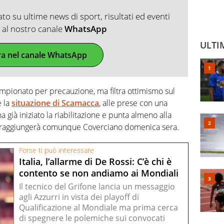
o su ultime news di sport, risultati ed eventi
ti al nostro canale
WhatsApp
ULTI
ra nel canale WhatsApp
campionato per precauzione, ma filtra ottimismo sul
e la
situazione di Scamacca
, alle prese con una
 ha già iniziato la riabilitazione e punta almeno alla
a raggiungerà comunque Coverciano domenica sera.
Forse ti può interessare
Italia, l’allarme di De Rossi: C’è chi è
contento se non andiamo ai Mondiali
Il tecnico del Grifone lancia un messaggio
agli Azzurri in vista dei playoff di
Qualificazione al Mondiale ma prima cerca
di spegnere le polemiche sui convocati