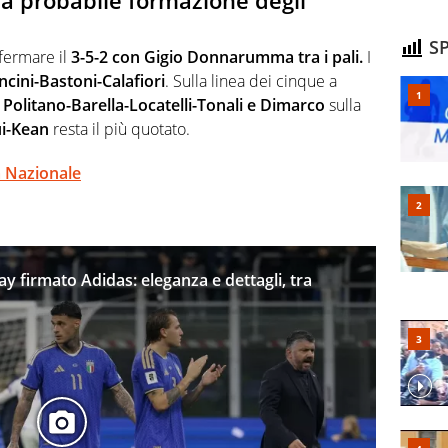
 la probabile formazione degli
SP
fermare il
3-5-2 con Gigio Donnarumma tra i pali.
I
cini-Bastoni-Calafiori
. Sulla linea dei cinque a
e
Politano-Barella-Locatelli-Tonali e Dimarco
sulla
i-Kean
resta il più quotato.
a Nazionale
way firmato Adidas: eleganza e dettagli, tra