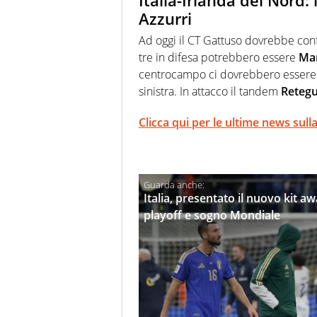
Italia-Irlanda del Nord:
Azzurri
Ad oggi il CT Gattuso dovrebbe con
tre in difesa potrebbero essere
Man
centrocampo ci dovrebbero esser
sinistra. In attacco il tandem
Retegu
Clicca qui per le ultime news sull
Italia, presentato il nuovo kit a
playoff e sogno Mondiale