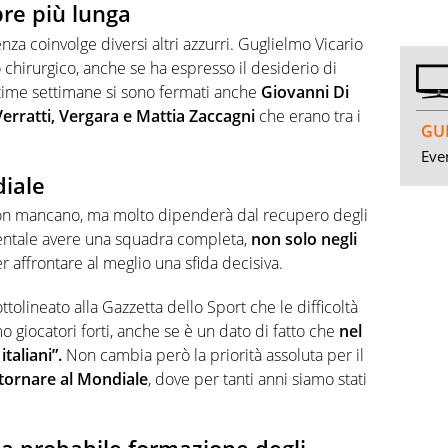
pre più lunga
enza coinvolge diversi altri azzurri. Guglielmo Vicario
 chirurgico, anche se ha espresso il desiderio di
ultime settimane si sono fermati anche
Giovanni Di
rratti, Vergara e Mattia Zaccagni
che erano tra i
GUI
Even
diale
e non mancano, ma molto dipenderà dal recupero degli
mentale avere una squadra completa,
non solo negli
er affrontare al meglio una sfida decisiva.
ttolineato alla Gazzetta dello Sport che le difficoltà
 giocatori forti, anche se è un dato di fatto che
nel
taliani”.
Non cambia però la priorità assoluta per il
è tornare al Mondiale
, dove per tanti anni siamo stati