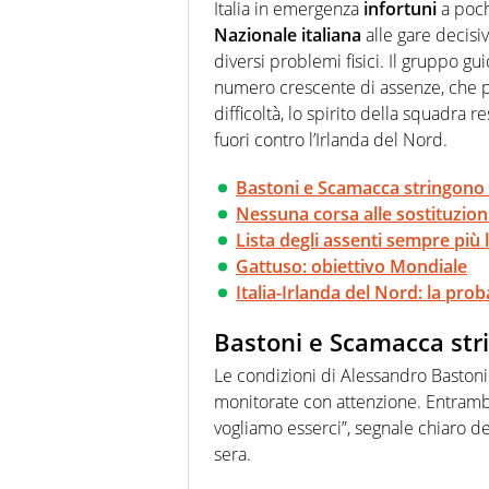
modo di concentrarsi sulle inte
Italia in emergenza
infortuni
a pochi
Nazionale italiana
alle gare decisi
diversi problemi fisici. Il gruppo gu
numero crescente di assenze, che po
difficoltà, lo spirito della squadra
fuori contro l’Irlanda del Nord.
Bastoni e Scamacca stringono 
Nessuna corsa alle sostituzion
Lista degli assenti sempre più
Gattuso: obiettivo Mondiale
Italia-Irlanda del Nord: la pro
Bastoni e Scamacca stri
Le condizioni di Alessandro Baston
monitorate con attenzione. Entrambi
vogliamo esserci”, segnale chiaro de
sera.