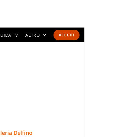
UIDA TV
ALTRO
ACCEDI
CALENDARI E CLASSIFICHE
ALTRI SPORT
MONDIALI 2026
OLIMPIADI
GOSSIP
LIFESTYLE
lleria Delfino