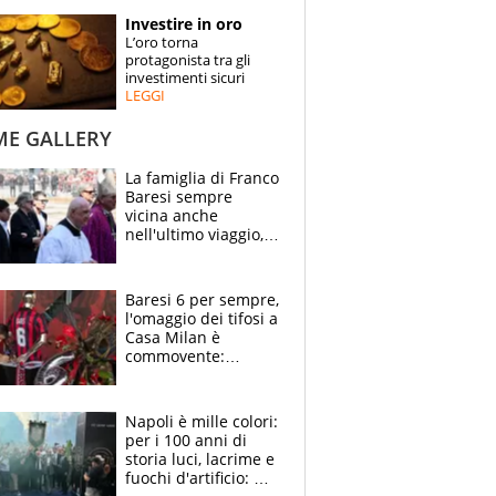
STORIE
Investire in oro
L’oro torna
SPECIALI
protagonista tra gli
investimenti sicuri
LEGGI
ESPERTI
ME GALLERY
CONTATTI
La famiglia di Franco
Baresi sempre
vicina anche
nell'ultimo viaggio,
la moglie Maura, i
figli e i suoi cari
circondati
Baresi 6 per sempre,
dall'affetto dei tifosi
l'omaggio dei tifosi a
Casa Milan è
commovente:
maglie, bandiere,
sciarpe, lacrime e
bigliettini
Napoli è mille colori:
per i 100 anni di
storia luci, lacrime e
fuochi d'artificio: De