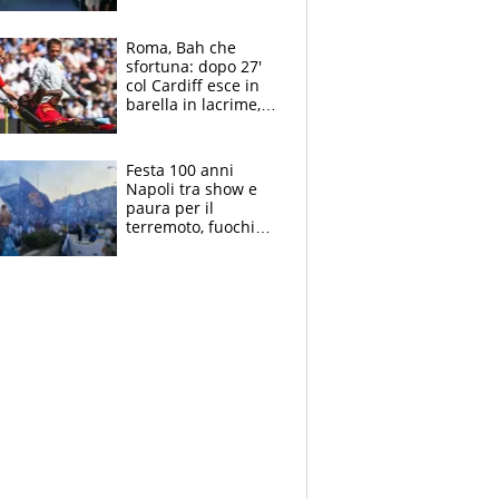
Laurentiis salta al
coro anti-Juve
Roma, Bah che
sfortuna: dopo 27'
col Cardiff esce in
barella in lacrime,
Dybala rigore da
schiaffi, i giallorossi
prendono 3 gol in
Festa 100 anni
45'
Napoli tra show e
paura per il
terremoto, fuochi
d'artificio e
polemiche: andava
fermato