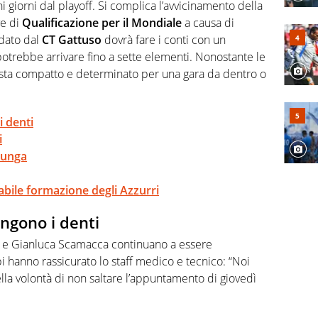
rviste ai grandi protagonisti
 giorni dal playoff. Si complica l’avvicinamento della
ve di
Qualificazione per il Mondiale
a causa di
idato dal
CT Gattuso
dovrà fare i conti con un
trebbe arrivare fino a sette elementi. Nonostante le
 resta compatto e determinato per una gara da dentro o
i denti
i
 lunga
babile formazione degli Azzurri
ngono i denti
i e Gianluca Scamacca continuano a essere
 hanno rassicurato lo staff medico e tecnico: “Noi
lla volontà di non saltare l’appuntamento di giovedì