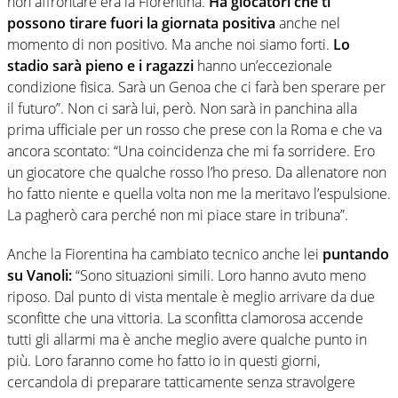
non affrontare era la Fiorentina.
Ha giocatori che ti
possono tirare fuori la giornata positiva
anche nel
momento di non positivo. Ma anche noi siamo forti.
Lo
stadio sarà pieno e i ragazzi
hanno un’eccezionale
condizione fisica. Sarà un Genoa che ci farà ben sperare per
il futuro”. Non ci sarà lui, però. Non sarà in panchina alla
prima ufficiale per un rosso che prese con la Roma e che va
ancora scontato: “Una coincidenza che mi fa sorridere. Ero
un giocatore che qualche rosso l’ho preso. Da allenatore non
ho fatto niente e quella volta non me la meritavo l’espulsione.
La pagherò cara perché non mi piace stare in tribuna”.
Anche la Fiorentina ha cambiato tecnico anche lei
puntando
su Vanoli:
“Sono situazioni simili. Loro hanno avuto meno
riposo. Dal punto di vista mentale è meglio arrivare da due
sconfitte che una vittoria. La sconfitta clamorosa accende
tutti gli allarmi ma è anche meglio avere qualche punto in
più. Loro faranno come ho fatto io in questi giorni,
cercandola di preparare tatticamente senza stravolgere