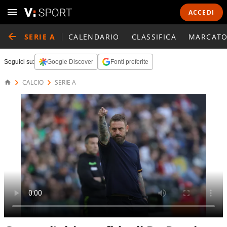
ACCEDI
SERIE A
CALENDARIO
CLASSIFICA
MARCATO
Seguici su:
Google Discover
Fonti preferite
CALCIO
SERIE A