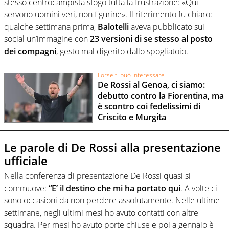
stesso centrocampista sfogò tutta la frustrazione: «Qui
servono uomini veri, non figurine». Il riferimento fu chiaro:
qualche settimana prima,
Balotelli
aveva pubblicato sui
social un’immagine con
23 versioni di se stesso al posto
dei compagni
, gesto mal digerito dallo spogliatoio.
Forse ti può interessare
De Rossi al Genoa, ci siamo:
debutto contro la Fiorentina, ma
è scontro coi fedelissimi di
Criscito e Murgita
Le parole di De Rossi alla presentazione
ufficiale
Nella conferenza di presentazione De Rossi quasi si
commuove:
“E’ il destino che mi ha portato qui
. A volte ci
sono occasioni da non perdere assolutamente. Nelle ultime
settimane, negli ultimi mesi ho avuto contatti con altre
squadra. Per mesi ho avuto porte chiuse e poi a gennaio è