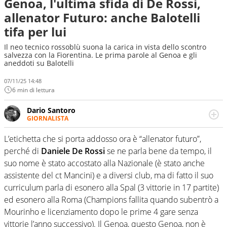
Genoa, l'ultima sfida di De Rossi,
allenator Futuro: anche Balotelli
tifa per lui
Il neo tecnico rossoblù suona la carica in vista dello scontro
salvezza con la Fiorentina. Le prima parole al Genoa e gli
aneddoti su Balotelli
07/11/25 14:48
6 min di lettura
Dario Santoro
GIORNALISTA
Scrive, commenta, racconta lo sport in tutte le
sfaccettature. Tocca l'apice quando ha modo di
L’etichetta che si porta addosso ora è “allenator futuro”,
concentrarsi sulle interviste ai grandi protagonisti
perché di
Daniele De Rossi
se ne parla bene da tempo, il
suo nome è stato accostato alla Nazionale (è stato anche
assistente del ct Mancini) e a diversi club, ma di fatto il suo
curriculum parla di esonero alla Spal (3 vittorie in 17 partite)
ed esonero alla Roma (Champions fallita quando subentrò a
Mourinho e licenziamento dopo le prime 4 gare senza
vittorie l’anno successivo). Il Genoa, questo Genoa, non è