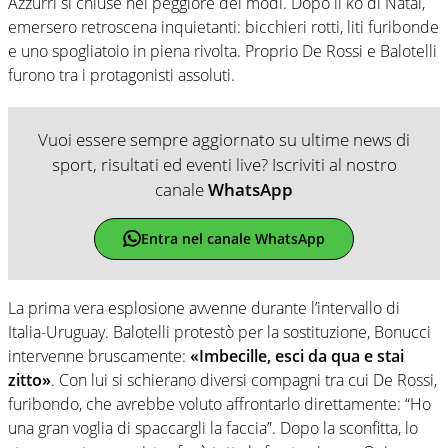
Azzurri si chiuse nel peggiore dei modi. Dopo il ko di Natal,
emersero retroscena inquietanti: bicchieri rotti, liti furibonde
e uno spogliatoio in piena rivolta. Proprio De Rossi e Balotelli
furono tra i protagonisti assoluti.
Vuoi essere sempre aggiornato su ultime news di
sport, risultati ed eventi live? Iscriviti al nostro
canale
WhatsApp
Entra nel canale WhatsApp
La prima vera esplosione avvenne durante l’intervallo di
Italia-Uruguay. Balotelli protestò per la sostituzione, Bonucci
intervenne bruscamente:
«Imbecille, esci da qua e stai
zitto»
. Con lui si schierano diversi compagni tra cui De Rossi,
furibondo, che avrebbe voluto affrontarlo direttamente: “Ho
una gran voglia di spaccargli la faccia”. Dopo la sconfitta, lo