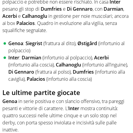
polpaccio e potrebbe non essere rischiato. In casa
Inter
pesano gli stop di
Dumfries
e
Di Gennaro
, con
Darmian
,
Acerbi
e
Calhanoglu
in gestione per noie muscolari; ancora
ai box
Palacios
. Quadro in evoluzione alla vigilia, senza
squalifiche segnalate.
Genoa
:
Siegrist
(frattura al dito),
Østigård
(infortunio al
polpaccio)
Inter
:
Darmian
(infortunio al polpaccio),
Acerbi
(infortunio alla coscia),
Calhanoglu
(infortunio all’inguine),
Di Gennaro
(frattura al polso),
Dumfries
(infortunio alla
caviglia),
Palacios
(infortunio alla coscia)
Le ultime partite giocate
Genoa
in serie positiva e con slancio offensivo, tra pareggi
pesanti e vittorie di carattere. L’
Inter
mostra continuità:
quattro successi nelle ultime cinque e un solo stop nel
derby, con porta spesso inviolata e incisività sulle palle
inattive.