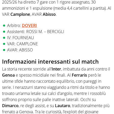
2025/26 ha diretto 7 gare con 1 rigore assegnato, 30
ammonizioni e 1 espulsione (media 4,4 cartellini a partita). Al
VAR
Camplone
, AVAR
Abisso
.
Arbitro:
DOVERI
Assistenti: ROSSI M. – BERCIGLI
IV: FOURNEAU
VAR: CAMPLONE
AVAR: ABISSO
Informazioni interessanti sul match
La storia recente sorride all’
Inter
, imbattuta da anni contro il
Genoa
e spesso micidiale nei finali. Al
Ferraris
però le
ultime sfide hanno raccontato equilibrio, con pareggi in
serie. I nerazzurri stanno viaggiando a ritmi da titolo e hanno
trovato un’arma letale sui calci d’angolo, mentre i rossoblù
soffrono proprio sulle palle inattive laterali. Occhi su
Dimarco
, re degli assist, e su
Lautaro
, tradizionalmente più
frenato a Genova. Tra le curiosità, l’exploit del giovane