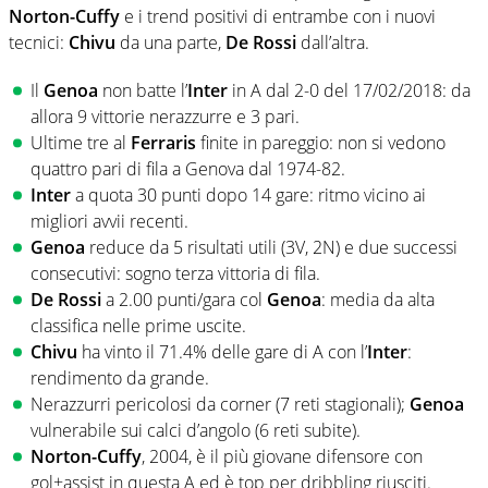
Norton-Cuffy
e i trend positivi di entrambe con i nuovi
tecnici:
Chivu
da una parte,
De Rossi
dall’altra.
Il
Genoa
non batte l’
Inter
in A dal 2-0 del 17/02/2018: da
allora 9 vittorie nerazzurre e 3 pari.
Ultime tre al
Ferraris
finite in pareggio: non si vedono
quattro pari di fila a Genova dal 1974-82.
Inter
a quota 30 punti dopo 14 gare: ritmo vicino ai
migliori avvii recenti.
Genoa
reduce da 5 risultati utili (3V, 2N) e due successi
consecutivi: sogno terza vittoria di fila.
De Rossi
a 2.00 punti/gara col
Genoa
: media da alta
classifica nelle prime uscite.
Chivu
ha vinto il 71.4% delle gare di A con l’
Inter
:
rendimento da grande.
Nerazzurri pericolosi da corner (7 reti stagionali);
Genoa
vulnerabile sui calci d’angolo (6 reti subite).
Norton-Cuffy
, 2004, è il più giovane difensore con
gol+assist in questa A ed è top per dribbling riusciti.