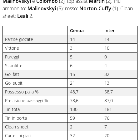
Malinovskyi
e
Colombo
(2); top assist
Martin
(2). Più
ammonito:
Malinovskyi
(5); rosso:
Norton-Cuffy
(1). Clean
sheet:
Leali
2.
Genoa
Inter
Partite giocate
14
14
Vittorie
3
10
Pareggi
5
0
Sconfitte
6
4
Gol fatti
15
32
Gol subiti
21
13
Possesso palla %
48,7
58,7
Precisione passaggi %
78,6
87,0
Tiri totali
130
181
Tiri in porta
59
76
Clean sheet
2
7
Cartellini gialli
32
20