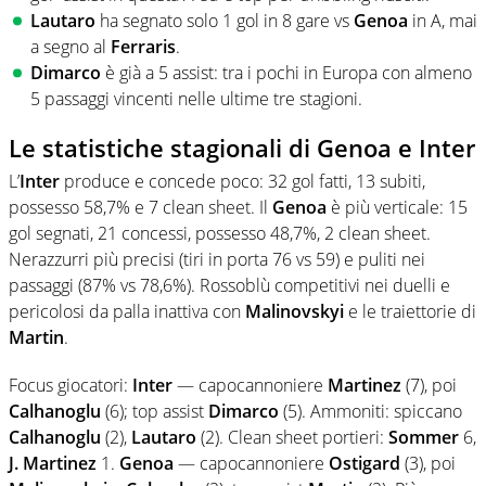
Lautaro
ha segnato solo 1 gol in 8 gare vs
Genoa
in A, mai
a segno al
Ferraris
.
Dimarco
è già a 5 assist: tra i pochi in Europa con almeno
5 passaggi vincenti nelle ultime tre stagioni.
Le statistiche stagionali di Genoa e Inter
L’
Inter
produce e concede poco: 32 gol fatti, 13 subiti,
possesso 58,7% e 7 clean sheet. Il
Genoa
è più verticale: 15
gol segnati, 21 concessi, possesso 48,7%, 2 clean sheet.
Nerazzurri più precisi (tiri in porta 76 vs 59) e puliti nei
passaggi (87% vs 78,6%). Rossoblù competitivi nei duelli e
pericolosi da palla inattiva con
Malinovskyi
e le traiettorie di
Martin
.
Focus giocatori:
Inter
— capocannoniere
Martinez
(7), poi
Calhanoglu
(6); top assist
Dimarco
(5). Ammoniti: spiccano
Calhanoglu
(2),
Lautaro
(2). Clean sheet portieri:
Sommer
6,
J. Martinez
1.
Genoa
— capocannoniere
Ostigard
(3), poi