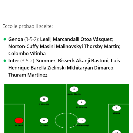
Ecco le probabili scelte:
Genoa
(3-5-2):
Leali
;
Marcandalli
Otoa
Vásquez
;
Norton-Cuffy
Masini
Malinovskyi
Thorsby
Martin
;
Colombo
Vítinha
Inter
(3-5-2):
Sommer
;
Bisseck
Akanji
Bastoni
;
Luis
Henrique
Barella
Zielinski
Mkhitaryan
Dimarco
;
Thuram
Martínez