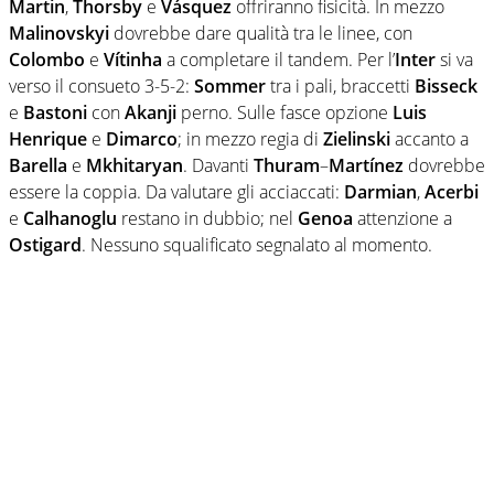
Martin
,
Thorsby
e
Vásquez
offriranno fisicità. In mezzo
Malinovskyi
dovrebbe dare qualità tra le linee, con
Colombo
e
Vítinha
a completare il tandem. Per l’
Inter
si va
verso il consueto 3-5-2:
Sommer
tra i pali, braccetti
Bisseck
e
Bastoni
con
Akanji
perno. Sulle fasce opzione
Luis
Henrique
e
Dimarco
; in mezzo regia di
Zielinski
accanto a
Barella
e
Mkhitaryan
. Davanti
Thuram
–
Martínez
dovrebbe
essere la coppia. Da valutare gli acciaccati:
Darmian
,
Acerbi
e
Calhanoglu
restano in dubbio; nel
Genoa
attenzione a
Ostigard
. Nessuno squalificato segnalato al momento.