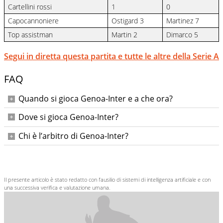
Cartellini rossi
1
0
Capocannoniere
Ostigard 3
Martinez 7
Top assistman
Martin 2
Dimarco 5
Segui in diretta questa partita e tutte le altre della Serie A
FAQ
Quando si gioca Genoa-Inter e a che ora?
Domenica 14 dicembre 2025 alle ore 18:00.
Dove si gioca Genoa-Inter?
Allo Stadio Comunale Luigi Ferraris di Genova.
Chi è l’arbitro di Genoa-Inter?
Daniele Doveri. Assistenti: Rossi M. – Bercigli; IV ufficiale:
Fourneau; VAR: Camplone; AVAR: Abisso.
Il presente articolo è stato redatto con l’ausilio di sistemi di intelligenza artificiale e con
una successiva verifica e valutazione umana.