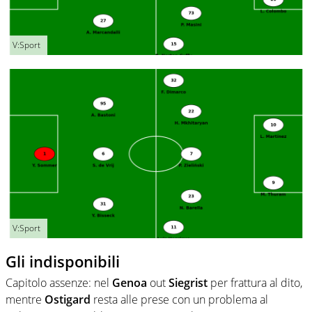
V:Sport
V:Sport
Gli indisponibili
Capitolo assenze: nel
Genoa
out
Siegrist
per frattura al dito,
mentre
Ostigard
resta alle prese con un problema al