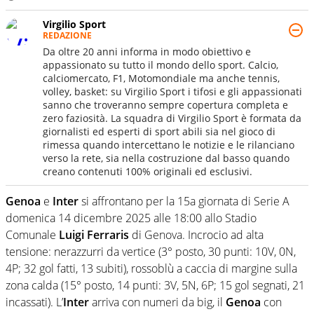
Virgilio Sport
REDAZIONE
Da oltre 20 anni informa in modo obiettivo e
appassionato su tutto il mondo dello sport. Calcio,
calciomercato, F1, Motomondiale ma anche tennis,
volley, basket: su Virgilio Sport i tifosi e gli appassionati
sanno che troveranno sempre copertura completa e
zero faziosità. La squadra di Virgilio Sport è formata da
giornalisti ed esperti di sport abili sia nel gioco di
rimessa quando intercettano le notizie e le rilanciano
verso la rete, sia nella costruzione dal basso quando
creano contenuti 100% originali ed esclusivi.
Genoa
e
Inter
si affrontano per la 15a giornata di Serie A
domenica 14 dicembre 2025 alle 18:00 allo Stadio
Comunale
Luigi Ferraris
di Genova. Incrocio ad alta
tensione: nerazzurri da vertice (3° posto, 30 punti: 10V, 0N,
4P; 32 gol fatti, 13 subiti), rossoblù a caccia di margine sulla
zona calda (15° posto, 14 punti: 3V, 5N, 6P; 15 gol segnati, 21
incassati). L’
Inter
arriva con numeri da big, il
Genoa
con