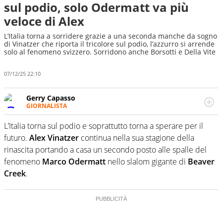
sul podio, solo Odermatt va più
veloce di Alex
L’Italia torna a sorridere grazie a una seconda manche da sogno
di Vinatzer che riporta il tricolore sul podio, l’azzurro si arrende
solo al fenomeno svizzero. Sorridono anche Borsotti e Della Vite
07/12/25 22:10
Gerry Capasso
GIORNALISTA
Per lui gli sport americani non hanno segreti: basket,
football, baseball e la capacità innata di trovare la notizia
L’Italia torna sul podio e soprattutto torna a sperare per il
dove altri non vedono granché
futuro.
Alex Vinatzer
continua nella sua stagione della
rinascita portando a casa un secondo posto alle spalle del
fenomeno
Marco Odermatt
nello slalom gigante di
Beaver
Creek
.