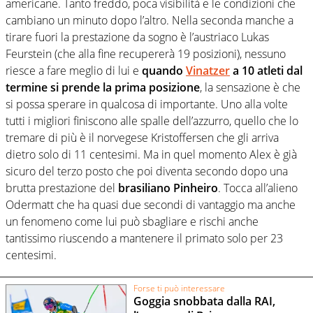
americane. Tanto freddo, poca visibilità e le condizioni che
cambiano un minuto dopo l’altro. Nella seconda manche a
tirare fuori la prestazione da sogno è l’austriaco Lukas
Feurstein (che alla fine recupererà 19 posizioni), nessuno
riesce a fare meglio di lui e
quando
Vinatzer
a 10 atleti dal
termine si prende la prima posizione
, la sensazione è che
si possa sperare in qualcosa di importante. Uno alla volte
tutti i migliori finiscono alle spalle dell’azzurro, quello che lo
tremare di più è il norvegese Kristoffersen che gli arriva
dietro solo di 11 centesimi. Ma in quel momento Alex è già
sicuro del terzo posto che poi diventa secondo dopo una
brutta prestazione del
brasiliano Pinheiro
. Tocca all’alieno
Odermatt che ha quasi due secondi di vantaggio ma anche
un fenomeno come lui può sbagliare e rischi anche
tantissimo riuscendo a mantenere il primato solo per 23
centesimi.
Forse ti può interessare
Goggia snobbata dalla RAI,