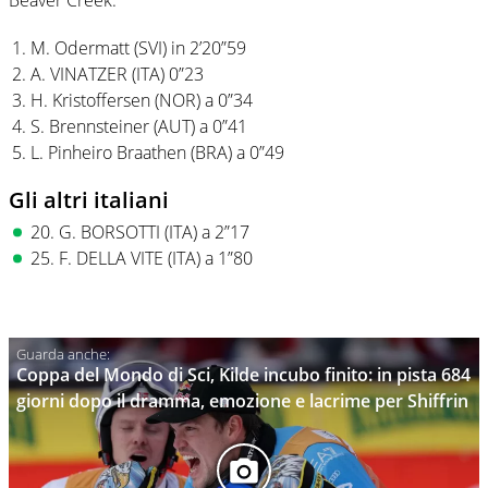
Beaver Creek:
M. Odermatt (SVI) in 2’20”59
A. VINATZER (ITA)
0”23
H. Kristoffersen (NOR) a 0”34
S. Brennsteiner (AUT) a 0”41
L. Pinheiro Braathen (BRA) a 0”49
Gli altri italiani
20. G. BORSOTTI (ITA) a 2”17
25. F. DELLA VITE (ITA) a 1”80
Coppa del Mondo di Sci, Kilde incubo finito: in pista 684
giorni dopo il dramma, emozione e lacrime per Shiffrin