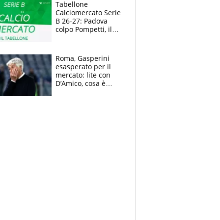
polemiche
Tabellone
Calciomercato Serie
B 26-27: Padova
colpo Pompetti, il
Sudtirol annuncia
Bjarkason
Roma, Gasperini
esasperato per il
mercato: lite con
D’Amico, cosa è
successo dopo il flop
per Nusa