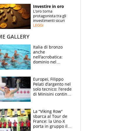
STORIE
Investire in oro
L’oro torna
SPECIALI
protagonista tra gli
investimenti sicuri
LEGGI
ESPERTI
ME GALLERY
CONTATTI
Italia di bronzo
anche
nell’acrobatica:
dominio nel
medagliere, ora
tocca a Ceccon, Curti
e compagni
Europei, Filippo
continuare
Pelati d’argento nel
solo tecnico: l’erede
di Minisini continua
a stupire, Los
Angeles è già nel
mirino
La “Viking Row”
sbarca al Tour de
France: la Uno-X
porta in gruppo il