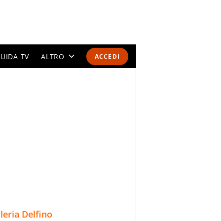
UIDA TV
ALTRO
ACCEDI
CALENDARI E CLASSIFICHE
ALTRI SPORT
MONDIALI 2026
OLIMPIADI
GOSSIP
LIFESTYLE
lleria Delfino