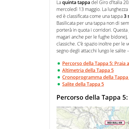
anche senza il Motor. Dà il meg
La
quinta tappa
del Giro d’Italia 2
quattro ruote
mercoledì 13 maggio. La lunghezza 
ed è classificata come una tappa
3 
Basilicata per una tappa non di se
porterà in quota i corridori. Questa 
magari anche per le fughe bidone), pe
classiche. C’è spazio inoltre per le v
segno degli attacchi lungo le salite 
Percorso della Tappa 5: Praia 
Altimetria della Tappa 5
Cronoprogramma della Tappa
Salite della Tappa 5
Percorso della Tappa 5: