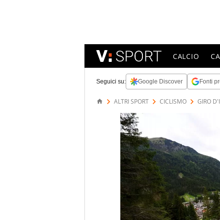
CALCIO
C
Seguici su:
Google Discover
Fonti pr
ALTRI SPORT
CICLISMO
GIRO D'