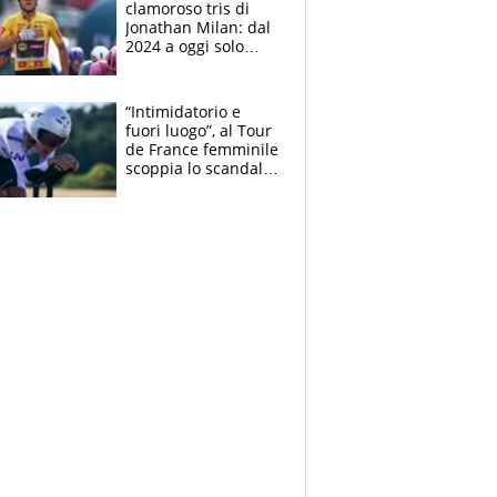
clamoroso tris di
Jonathan Milan: dal
2024 a oggi solo
Pogacar ha vinto più
di lui. Bene Romele
e Skerl
“Intimidatorio e
fuori luogo”, al Tour
de France femminile
scoppia lo scandalo:
un uomo controlla i
reggiseni delle
atlete