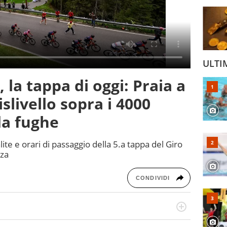
ULTI
, la tappa di oggi: Praia a
slivello sopra i 4000
da fughe
alite e orari di passaggio della 5.a tappa del Giro
nza
CONDIVIDI
n generale, appassionato di tutto ciò che sia Sport,