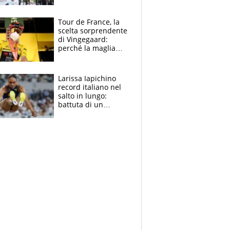
rito della Norvegia
di Haaland e
compagni
Tour de France, la
scelta sorprendente
di Vingegaard:
perché la maglia
gialla indossa la
mascherina, il
rischio da evitare
Larissa Iapichino
record italiano nel
salto in lungo:
battuta di un
centimetro mamma
Fiona May