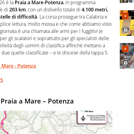
lio di sé quando la strada fa largo alle due o alle
026 è la
Praia a Mare-Potenza
, in programma
è di
203 km
, con un dislivello totale di
4.100 metri,
stelle di difficoltà
. La corsa prosegue tra Calabria e
mplice lettura, molto mossa e che come abbiamo visto
giornata è una chiamata alle armi per i fuggitivi (e
r gli scalatori e soprattutto per gli specialisti delle
elleità degli uomini di classifica affinché mettano a
– due quelle classificate – e le discese della tappa 5.
a Mare - Potenza
 5
 Praia a Mare – Potenza