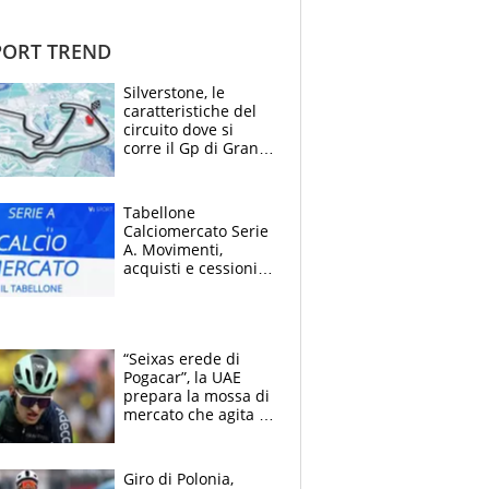
ORT TREND
Silverstone, le
caratteristiche del
circuito dove si
corre il Gp di Gran
Bretagna del
Motomondiale
Tabellone
Calciomercato Serie
A. Movimenti,
acquisti e cessioni:
estate 2026-27
“Seixas erede di
Pogacar”, la UAE
prepara la mossa di
mercato che agita la
Francia. Ciccone,
che beffa alla Vuelta
a Burgos
Giro di Polonia,