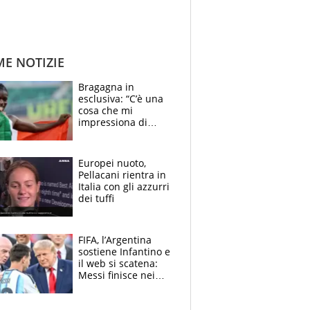
ME NOTIZIE
Bragagna in
esclusiva: “C’è una
cosa che mi
impressiona di
Doualla. Jacobs?
Ecco come è rinato”.
E svela la sorpresa
Europei nuoto,
agli Europei
Pellacani rientra in
Italia con gli azzurri
dei tuffi
FIFA, l’Argentina
sostiene Infantino e
il web si scatena:
Messi finisce nei
meme, la Seleccion
travolta dalle