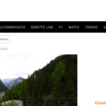
ALCIOMERCATO
DIRETTE LIVE
F1
MOTO
TENNIS
G
eferite
ITALIA
Gioie