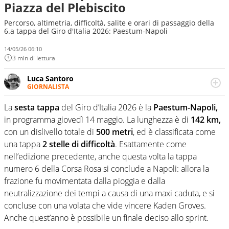
Piazza del Plebiscito
Percorso, altimetria, difficoltà, salite e orari di passaggio della
6.a tappa del Giro d'Italia 2026: Paestum-Napoli
14/05/26 06:10
3 min di lettura
Luca Santoro
GIORNALISTA
Esperto di Motorsport ma, più in generale, appassionato
di tutto ciò che sia Sport, anche senza il Motor. Dà il
La
sesta tappa
del Giro d’Italia 2026 è la
Paestum-Napoli,
meglio di sé quando la strada fa largo alle due o alle
in programma giovedì 14 maggio. La lunghezza è di
142 km,
quattro ruote
con un dislivello totale di
500 metri
, ed è classificata come
una tappa
2 stelle di difficoltà
. Esattamente come
nell’edizione precedente, anche questa volta la tappa
numero 6 della Corsa Rosa si conclude a Napoli: allora la
frazione fu movimentata dalla pioggia e dalla
neutralizzazione dei tempi a causa di una maxi caduta, e si
concluse con una volata che vide vincere Kaden Groves.
Anche quest’anno è possibile un finale deciso allo sprint.