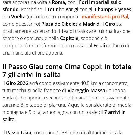
sarà ancora una volta a
Roma,
con i
Fori Imperiali sullo
sfondo
. Perché se il
Tour
ha
Parigi
con gli
Champs Elysees
e la
Vuelta
(quando non irrompono i
manifestanti pro Pal
,
come quest’anno)
Plaza de Cibeles a Madrid
, il
Giro
sta
praticamente accettando l’idea di traslocare l’ultima frazione
sempre e comunque nella
Capitale,
sebbene ciò
comporterà un trasferimento di massa dal
Friuli
nell’arco di
una manciata di ore appena.
Il Passo Giau come Cima Coppi: in totale
7 gli arrivi in salita
Il
Giro 2026
avrà complessivamente 40,8 km a cronometro,
tutti racchiusi nella frazione di
Viareggio-Massa
(la Tappa
Bartali) che aprirà la seconda settimana. Complessivamente
saranno 8 le tappe di pianura, 7 quelle considerate di media
montagna e 5 di alta montagna, con un totale di
7 arrivi in
salita.
Il
Passo Giau,
con i suoi 2.233 metri di altitudine, sarà la