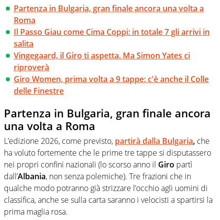
Partenza in Bulgaria, gran finale ancora una volta a
Roma
Il Passo Giau come Cima Coppi: in totale 7 gli arrivi in
salita
Vingegaard, il Giro ti aspetta. Ma Simon Yates ci
riproverà
Giro Women, prima volta a 9 tappe: c'è anche il Colle
delle Finestre
Partenza in Bulgaria, gran finale ancora
una volta a Roma
L’edizione 2026, come previsto,
partirà dalla Bulgaria
,
che
ha voluto fortemente che le prime tre tappe si disputassero
nei propri confini nazionali (lo scorso anno il
Giro
partì
dall’
Albania
, non senza polemiche). Tre frazioni che in
qualche modo potranno già strizzare l’occhio agli uomini di
classifica, anche se sulla carta saranno i velocisti a spartirsi la
prima maglia rosa.