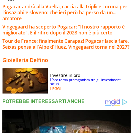
Pogacar andrà alla Vuelta, caccia alla triplice corona per
l'insaziabile sloveno: che ieri però ha perso da un...
amatore
Vingegaard ha scoperto Pogacar: "Il nostro rapporto è
migliorato". E il ritiro dopo il 2028 non è più certo
Tour de France: finalmente Carapaz! Pogacar lascia fare,
Seixas pensa all'Alpe d'Huez. Vingegaard torna nel 2027?
Gioielleria Delfino
Investire in oro
L’oro torna protagonista tra gli investimenti
sicuri
LEGGI