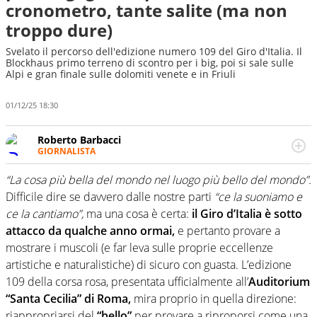
cronometro, tante salite (ma non
troppo dure)
Svelato il percorso dell'edizione numero 109 del Giro d'Italia. Il
Blockhaus primo terreno di scontro per i big, poi si sale sulle
Alpi e gran finale sulle dolomiti venete e in Friuli
01/12/25 18:30
Roberto Barbacci
GIORNALISTA
Giornalista (pubblicista) sportivo a tutto campo, è il
tuttologo di Virgilio Sport. Provate a chiedergli di boxe, di
“La cosa più bella del mondo nel luogo più bello del mondo”.
scherma, di volley o di curling: ve ne farà innamorare
Difficile dire se davvero dalle nostre parti
“ce la suoniamo e
ce la cantiamo”,
ma una cosa è certa:
il Giro d’Italia è sotto
attacco da qualche anno ormai,
e pertanto provare a
mostrare i muscoli (e far leva sulle proprie eccellenze
artistiche e naturalistiche) di sicuro con guasta. L’edizione
109 della corsa rosa, presentata ufficialmente all’
Auditorium
“Santa Cecilia” di Roma,
mira proprio in quella direzione:
riappropriarsi del
“bello”
per provare a riproporsi come una