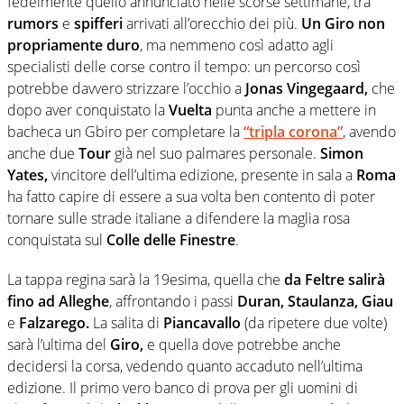
fedelmente quello annunciato nelle scorse settimane, tra
rumors
e
spifferi
arrivati all’orecchio dei più.
Un Giro non
propriamente duro
, ma nemmeno così adatto agli
specialisti delle corse contro il tempo: un percorso così
potrebbe davvero strizzare l’occhio a
Jonas Vingegaard,
che
dopo aver conquistato la
Vuelta
punta anche a mettere in
bacheca un Gbiro per completare la
“tripla corona”
, avendo
anche due
Tour
già nel suo palmares personale.
Simon
Yates,
vincitore dell’ultima edizione, presente in sala a
Roma
ha fatto capire di essere a sua volta ben contento di poter
tornare sulle strade italiane a difendere la maglia rosa
conquistata sul
Colle delle Finestre
.
La tappa regina sarà la 19esima, quella che
da Feltre salirà
fino ad Alleghe
, affrontando i passi
Duran, Staulanza, Giau
e
Falzarego.
La salita di
Piancavallo
(da ripetere due volte)
sarà l’ultima del
Giro,
e quella dove potrebbe anche
decidersi la corsa, vedendo quanto accaduto nell’ultima
edizione. Il primo vero banco di prova per gli uomini di