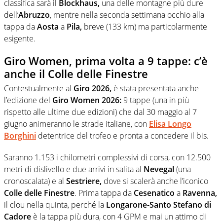
classifica sarà il
Blockhaus,
una delle montagne più dure
dell’
Abruzzo
, mentre nella seconda settimana occhio alla
tappa da
Aosta
a
Pila,
breve (133 km) ma particolarmente
esigente.
Giro Women, prima volta a 9 tappe: c’è
anche il Colle delle Finestre
Contestualmente al
Giro 2026,
è stata presentata anche
l’edizione del
Giro Women 2026:
9 tappe (una in più
rispetto alle ultime due edizioni) che dal 30 maggio al 7
giugno animeranno le strade italiane, con
Elisa Longo
Borghini
detentrice del trofeo e pronta a concedere il bis.
Saranno 1.153 i chilometri complessivi di corsa, con 12.500
metri di dislivello e due arrivi in salita al
Nevegal
(una
cronoscalata) e al
Sestriere,
dove si scalerà anche l’iconico
Colle delle Finestre
. Prima tappa da
Cesenatico
a
Ravenna,
il clou nella quinta, perché la
Longarone-Santo Stefano di
Cadore
è la tappa più dura, con 4 GPM e mai un attimo di