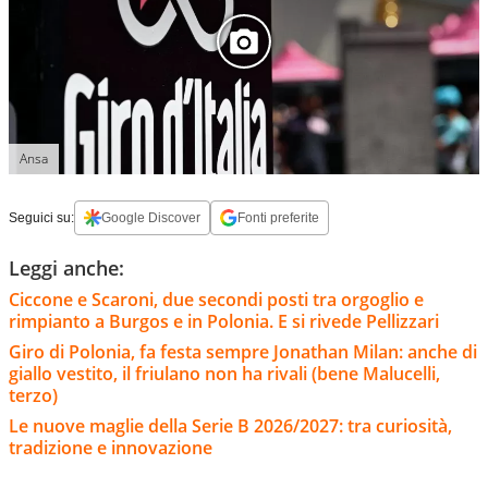
Ansa
Seguici su:
Google Discover
Fonti preferite
Leggi anche:
Ciccone e Scaroni, due secondi posti tra orgoglio e
rimpianto a Burgos e in Polonia. E si rivede Pellizzari
Giro di Polonia, fa festa sempre Jonathan Milan: anche di
giallo vestito, il friulano non ha rivali (bene Malucelli,
terzo)
Le nuove maglie della Serie B 2026/2027: tra curiosità,
tradizione e innovazione