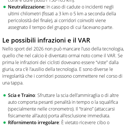
corte e dure (sotto i 150-165 km).
Neutralizzazione:
In caso di cadute o incidenti negli
ultimi chilometri (fissati a 3 km o 5 km a seconda della
pericolosità del finale), ai corridori coinvolti viene
assegnato il tempo del gruppo di cui facevano parte.
Le possibili infrazioni e il VAR
Nello sport del 2026 non può mancare l’uso della tecnologia,
quello che nel calcio è diventato ormai noto come il VAR. Se
prima le infrazioni dei ciclisti dovevano essere “viste” dalla
giuria, ora c’è l’ausilio della tecnologia. E sono diverse le
irregolarità che i corridori possono commettere nel corso di
una tappa.
Scia e Traino
: Sfruttare la scia dell’ammiraglia o di altre
auto comporta pesanti penalità in tempo o la squalifica
(specialmente nelle cronometro). Il “traino” (attaccarsi
fisicamente all’auto) porta all’esclusione immediata.
Rifornimento irregolare
: È vietato ricevere cibo o