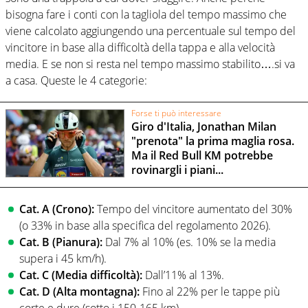
bisogna fare i conti con la tagliola del tempo massimo che
viene calcolato aggiungendo una percentuale sul tempo del
vincitore in base alla difficoltà della tappa e alla velocità
media. E se non si resta nel tempo massimo stabilito….si va
a casa. Queste le 4 categorie:
Forse ti può interessare
Giro d'Italia, Jonathan Milan
"prenota" la prima maglia rosa.
Ma il Red Bull KM potrebbe
rovinargli i piani...
Cat. A (Crono):
Tempo del vincitore aumentato del 30%
(o 33% in base alla specifica del regolamento 2026).
Cat. B (Pianura):
Dal 7% al 10% (es. 10% se la media
supera i 45 km/h).
Cat. C (Media difficoltà):
Dall’11% al 13%.
Cat. D (Alta montagna):
Fino al 22% per le tappe più