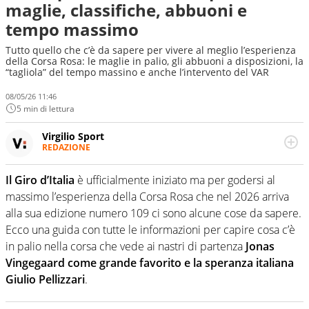
maglie, classifiche, abbuoni e
tempo massimo
Tutto quello che c’è da sapere per vivere al meglio l’esperienza
della Corsa Rosa: le maglie in palio, gli abbuoni a disposizioni, la
“tagliola” del tempo massino e anche l’intervento del VAR
08/05/26 11:46
5 min di lettura
Virgilio Sport
REDAZIONE
Da oltre 20 anni informa in modo obiettivo e
appassionato su tutto il mondo dello sport. Calcio,
Il Giro d’Italia
è ufficialmente iniziato ma per godersi al
calciomercato, F1, Motomondiale ma anche tennis,
massimo l’esperienza della Corsa Rosa che nel 2026 arriva
volley, basket: su Virgilio Sport i tifosi e gli appassionati
sanno che troveranno sempre copertura completa e
alla sua edizione numero 109 ci sono alcune cose da sapere.
zero faziosità. La squadra di Virgilio Sport è formata da
Ecco una guida con tutte le informazioni per capire cosa c’è
giornalisti ed esperti di sport abili sia nel gioco di
in palio nella corsa che vede ai nastri di partenza
Jonas
rimessa quando intercettano le notizie e le rilanciano
Vingegaard come grande favorito e la speranza italiana
verso la rete, sia nella costruzione dal basso quando
creano contenuti 100% originali ed esclusivi.
Giulio Pellizzari
.