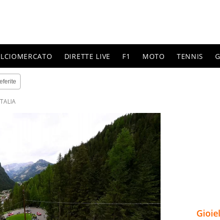
ALCIOMERCATO
DIRETTE LIVE
F1
MOTO
TENNIS
G
eferite
ITALIA
Gioie