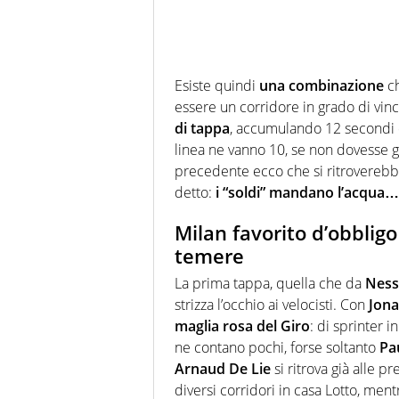
Esiste quindi
una combinazione
ch
essere un corridore in grado di vinc
di tappa
, accumulando 12 secondi di
linea ne vanno 10, se non dovesse 
precedente ecco che si ritroverebbe
detto:
i “soldi” mandano l’acqua… 
Milan favorito d’obbligo 
temere
La prima tappa, quella che da
Ness
strizza l’occhio ai velocisti. Con
Jona
maglia rosa del Giro
: di sprinter 
ne contano pochi, forse soltanto
Pa
Arnaud De Lie
si ritrova già alle p
diversi corridori in casa Lotto, men