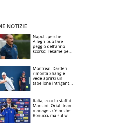
ME NOTIZIE
Napoli, perchè
Allegri può fare
peggio dell'anno
scorso: l'esame per
Manna, le colpe di
Conte e il gioco del
Monopoly
Montreal, Darderi
rimonta Shang e
vede aprirsi un
tabellone intrigante:
"Penso solo a
Borges, ma sono
felice del mio livello"
Italia, ecco lo staff di
Mancini: Oriali team
manager, c'è anche
Bonucci, ma sul web
infuria la polemica