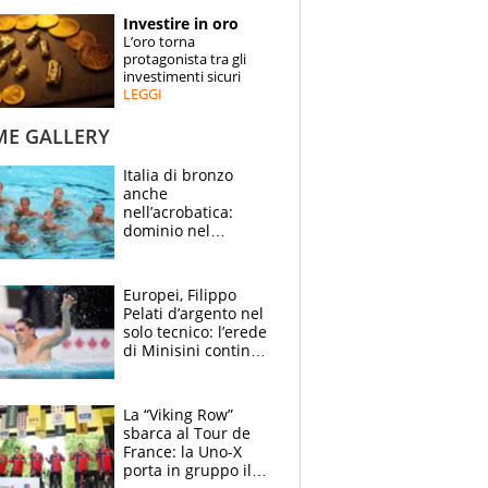
STORIE
Investire in oro
L’oro torna
SPECIALI
protagonista tra gli
investimenti sicuri
LEGGI
ESPERTI
ME GALLERY
CONTATTI
Italia di bronzo
anche
nell’acrobatica:
dominio nel
medagliere, ora
tocca a Ceccon, Curti
e compagni
Europei, Filippo
continuare
Pelati d’argento nel
solo tecnico: l’erede
di Minisini continua
a stupire, Los
Angeles è già nel
mirino
La “Viking Row”
sbarca al Tour de
France: la Uno-X
porta in gruppo il