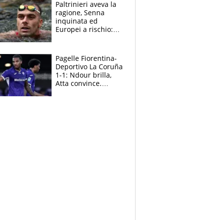
Paltrinieri aveva la
ragione, Senna
inquinata ed
Europei a rischio:
allenamenti fermi,
cosa succede
adesso
Pagelle Fiorentina-
Deportivo La Coruña
1-1: Ndour brilla,
Atta convince.
Pongracic rovina
tutto nel finale