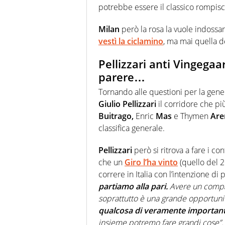
potrebbe essere il classico rompisc
Milan
però la rosa la vuole indossa
vestì la ciclamino
, ma mai quella d
Pellizzari anti Vingegaa
parere…
Tornando alle questioni per la gene
Giulio Pellizzari
il corridore che pi
Buitrago,
Enric
Mas
e Thymen
Are
classifica generale.
Pellizzari
però si ritrova a fare i co
che un
Giro l’ha vinto
(quello del 2
correre in Italia con l’intenzione di
partiamo alla pari.
Avere un compag
soprattutto è una grande opportun
qualcosa di veramente important
insieme potremo fare grandi cose”.