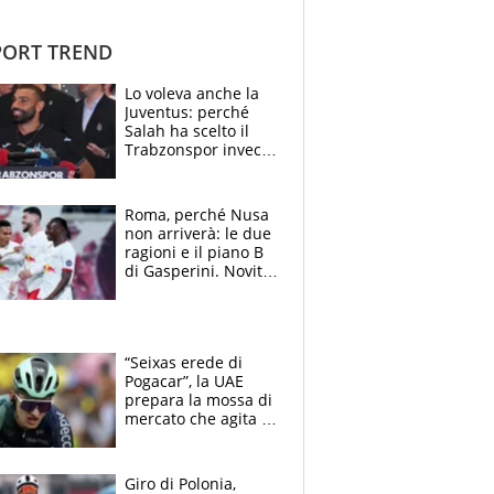
ORT TREND
Lo voleva anche la
Juventus: perché
Salah ha scelto il
Trabzonspor invece
di un top club
Roma, perché Nusa
non arriverà: le due
ragioni e il piano B
di Gasperini. Novità
su Pellegrini e
Cacciamani
“Seixas erede di
Pogacar”, la UAE
prepara la mossa di
mercato che agita la
Francia. Ciccone,
che beffa alla Vuelta
a Burgos
Giro di Polonia,