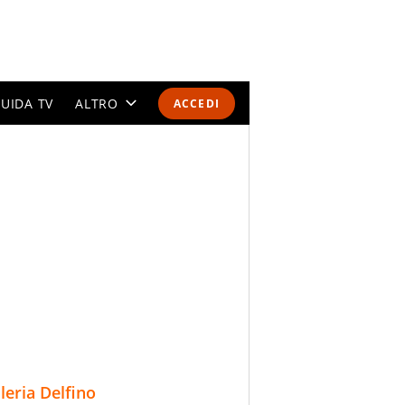
UIDA TV
ALTRO
ACCEDI
CALENDARI E CLASSIFICHE
ALTRI SPORT
MONDIALI 2026
OLIMPIADI
GOSSIP
LIFESTYLE
lleria Delfino