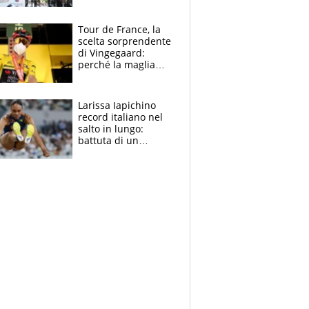
rito della Norvegia
di Haaland e
compagni
Tour de France, la
scelta sorprendente
di Vingegaard:
perché la maglia
gialla indossa la
mascherina, il
rischio da evitare
Larissa Iapichino
record italiano nel
salto in lungo:
battuta di un
centimetro mamma
Fiona May