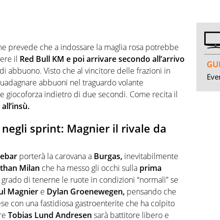
e prevede che a indossare la maglia rosa potrebbe
ere il
Red Bull KM
e poi arrivare secondo all’arrivo
GUI
 abbuono. Visto che al vincitore delle frazioni in
Even
guadagnare abbuoni nel traguardo volante
 giocoforza indietro di due secondi. Come recita il
all’insù.
negli sprint: Magnier il rivale da
ebar
porterà la carovana a
Burgas,
inevitabilmente
than Milan
che ha messo gli occhi sulla
prima
in grado di tenerne le ruote in condizioni “normali” se
ul Magnier
e
Dylan Groenewegen,
pensando che
rese con una fastidiosa gastroenterite che ha colpito
tre
Tobias Lund Andresen
sarà battitore libero e