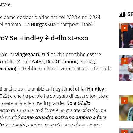
atole.
SP
re come desiderio principe: nel 2023 e nel 2024
el primato. E a
Burgas
vuole rompere il tabù.
rd? Se Hindley è dello stesso
rale, di
Vingegaard
si dice che potrebbe essere
ù di altri (Adam
Yates,
Ben
O’Connor,
Santiago
nsman)
potrebbe risultare il vero contendente per la
nti anche con le ambizioni (legittime) di
Jai Hindley,
022) e che ha parole ha spiegato di essere tornato a
 provare a fare le cose in grande.
“
Io e Giulio
no di squadra così forte è un grande stimolo, ma
ità perché
come squadra potremo ambire a fare
e.
Entrambi punteremo a ottenere al massimo e