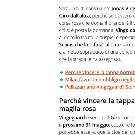
Giornalista (pubblicista) sportiv
chiedergli di boxe, di scherma,
Sarà un tutti contro uno:
Jonas Vin
Giro dall’altra,
perché se davvero ci
corsa rosa che domani prenderà il v
chi si è posta la domanda.
Vingo co
al decollo tra mille auspici e speranz
Seixas che lo “sfida” al Tour
sareb
e al netto soprattutto di una concor
che la strada le ha assegnato.
Perché vincere la tappa potre
Milan favorito d'obbligo negli 
Pellizzari anti Vingegaard? Se H
Perché vincere la tapp
maglia rosa
Vingegaard
è venuto al
Giro
con un
il prossimo 31 maggio
, cosa che l
potrebbe essere, quella cioè dei cor