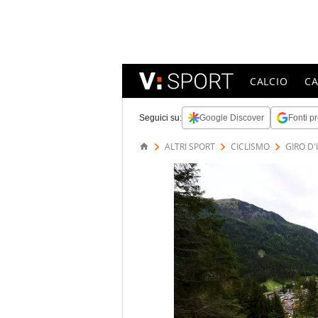
CALCIO
C
Seguici su:
Google Discover
Fonti pr
ALTRI SPORT
CICLISMO
GIRO D'