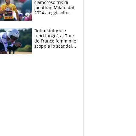
clamoroso tris di
Jonathan Milan: dal
2024 a oggi solo
Pogacar ha vinto più
di lui. Bene Romele
e Skerl
“Intimidatorio e
fuori luogo”, al Tour
de France femminile
scoppia lo scandalo:
un uomo controlla i
reggiseni delle
atlete