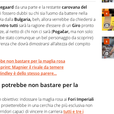
o a tutto campo, è il tuttologo di Virgilio Sport. Provate a
 di volley o di curling: ve ne farà innamorare
gegaard
da una parte e la restante
carovana del
 fossero dubbi su chi sia l’uomo da battere nella
ia dalla
Bulgaria,
beh, allora verrebbe da chiedersi a
ntro tutti
sarà la ragione d’essere di un
Giro
pronto
e, al netto di chi non ci sarà (
Pogačar,
ma non solo:
be stato comunque un bel personaggio da scoprire)
renza che dovrà dimostrarsi all’altezza del compito
bbe non bastare per la maglia rosa
sprint: Magnier il rivale da temere
indley è dello stesso parere...
a potrebbe non bastare per la
 obiettivo: indossare la maglia rosa ai
Fori Imperiali
o proietterebbe in una cerchia che più esclusiva non
ridori capaci di vincere in carriera
tutti e tre i