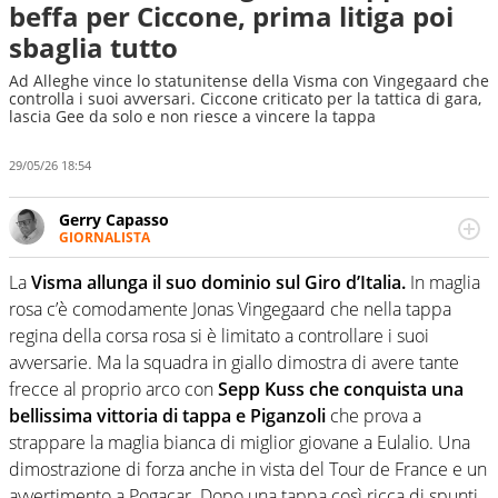
beffa per Ciccone, prima litiga poi
sbaglia tutto
Ad Alleghe vince lo statunitense della Visma con Vingegaard che
controlla i suoi avversari. Ciccone criticato per la tattica di gara,
lascia Gee da solo e non riesce a vincere la tappa
29/05/26 18:54
Gerry Capasso
GIORNALISTA
Per lui gli sport americani non hanno segreti: basket,
football, baseball e la capacità innata di trovare la notizia
La
Visma allunga il suo dominio sul Giro d’Italia.
In maglia
dove altri non vedono granché
rosa c’è comodamente Jonas Vingegaard che nella tappa
regina della corsa rosa si è limitato a controllare i suoi
avversarie. Ma la squadra in giallo dimostra di avere tante
frecce al proprio arco con
Sepp Kuss che conquista una
bellissima vittoria di tappa e Piganzoli
che prova a
strappare la maglia bianca di miglior giovane a Eulalio. Una
dimostrazione di forza anche in vista del Tour de France e un
avvertimento a Pogacar.
Dopo una tappa così ricca di spunti