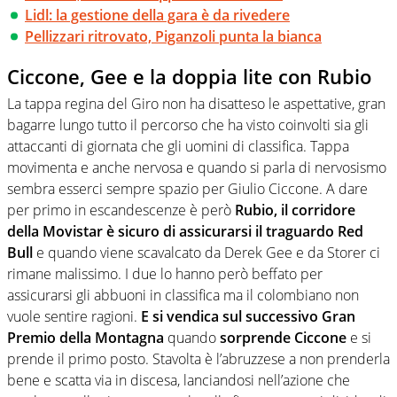
Lidl: la gestione della gara è da rivedere
Pellizzari ritrovato, Piganzoli punta la bianca
Ciccone, Gee e la doppia lite con Rubio
La tappa regina del Giro non ha disatteso le aspettative, gran
bagarre lungo tutto il percorso che ha visto coinvolti sia gli
attaccanti di giornata che gli uomini di classifica. Tappa
movimenta e anche nervosa e quando si parla di nervosismo
sembra esserci sempre spazio per Giulio Ciccone. A dare
per primo in escandescenze è però
Rubio, il corridore
della Movistar è sicuro di assicurarsi il traguardo Red
Bull
e quando viene scavalcato da Derek Gee e da Storer ci
rimane malissimo. I due lo hanno però beffato per
assicurarsi gli abbuoni in classifica ma il colombiano non
vuole sentire ragioni.
E si vendica sul successivo Gran
Premio della Montagna
quando
sorprende Ciccone
e si
prende il primo posto. Stavolta è l’abruzzese a non prenderla
bene e scatta via in discesa, lanciandosi nell’azione che