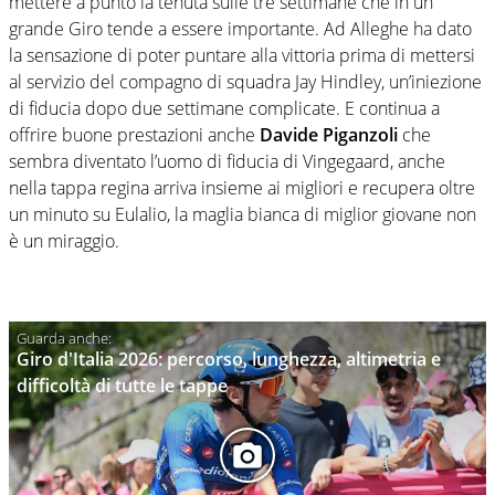
mettere a punto la tenuta sulle tre settimane che in un
grande Giro tende a essere importante. Ad Alleghe ha dato
la sensazione di poter puntare alla vittoria prima di mettersi
al servizio del compagno di squadra Jay Hindley, un’iniezione
di fiducia dopo due settimane complicate. E continua a
offrire buone prestazioni anche
Davide Piganzoli
che
sembra diventato l’uomo di fiducia di Vingegaard, anche
nella tappa regina arriva insieme ai migliori e recupera oltre
un minuto su Eulalio, la maglia bianca di miglior giovane non
è un miraggio.
Giro d'Italia 2026: percorso, lunghezza, altimetria e
difficoltà di tutte le tappe