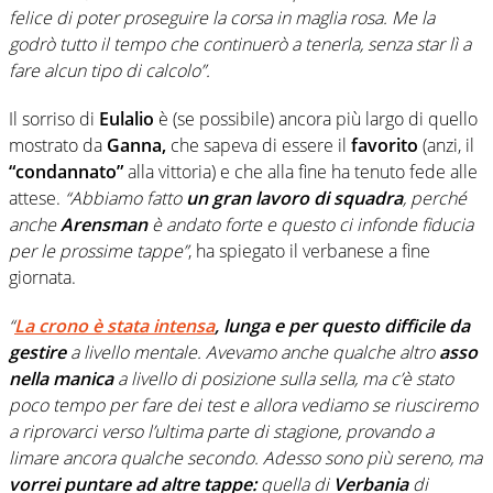
felice di poter proseguire la corsa in maglia rosa. Me la
godrò tutto il tempo che continuerò a tenerla, senza star lì a
fare alcun tipo di calcolo”.
Il sorriso di
Eulalio
è (se possibile) ancora più largo di quello
mostrato da
Ganna,
che sapeva di essere il
favorito
(anzi, il
“condannato”
alla vittoria) e che alla fine ha tenuto fede alle
attese.
“Abbiamo fatto
un gran lavoro di squadra
, perché
anche
Arensman
è andato forte e questo ci infonde fiducia
per le prossime tappe”
, ha spiegato il verbanese a fine
giornata.
“
La crono è stata intensa
, lunga e per questo difficile da
gestire
a livello mentale. Avevamo anche qualche altro
asso
nella manica
a livello di posizione sulla sella, ma c’è stato
poco tempo per fare dei test e allora vediamo se riusciremo
a riprovarci verso l’ultima parte di stagione, provando a
limare ancora qualche secondo. Adesso sono più sereno, ma
vorrei puntare ad altre tappe:
quella di
Verbania
di