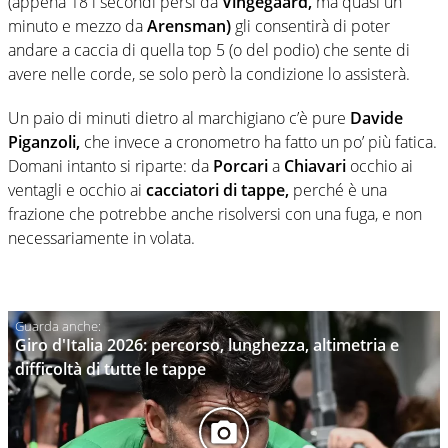
(appena 18 i secondi persi da
Vingegaard,
ma quasi un
minuto e mezzo da
Arensman)
gli consentirà di poter
andare a caccia di quella top 5 (o del podio) che sente di
avere nelle corde, se solo però la condizione lo assisterà.
Un paio di minuti dietro al marchigiano c’è pure
Davide
Piganzoli,
che invece a cronometro ha fatto un po’ più fatica.
Domani intanto si riparte: da
Porcari
a
Chiavari
occhio ai
ventagli e occhio ai
cacciatori di tappe,
perché è una
frazione che potrebbe anche risolversi con una fuga, e non
necessariamente in volata.
Giro d'Italia 2026: percorso, lunghezza, altimetria e
difficoltà di tutte le tappe