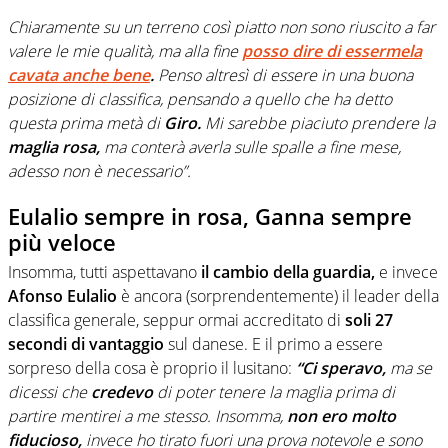
Chiaramente su un terreno così piatto non sono riuscito a far
valere le mie qualità, ma alla fine
posso dire di essermela
cavata anche bene
.
Penso altresì di essere in una buona
posizione di classifica, pensando a quello che ha detto
questa prima metà di
Giro.
Mi sarebbe piaciuto prendere la
maglia rosa,
ma conterà averla sulle spalle a fine mese,
adesso non è necessario”.
Eulalio sempre in rosa, Ganna sempre
più veloce
Insomma, tutti aspettavano
il cambio della guardia,
e invece
Afonso Eulalio
è ancora (sorprendentemente) il leader della
classifica generale, seppur ormai accreditato di
soli 27
secondi di vantaggio
sul danese. E il primo a essere
sorpreso della cosa è proprio il lusitano:
“Ci speravo,
ma se
dicessi che
credevo
di poter tenere la maglia prima di
partire mentirei a me stesso. Insomma,
non ero molto
fiducioso,
invece ho tirato fuori una prova notevole e sono