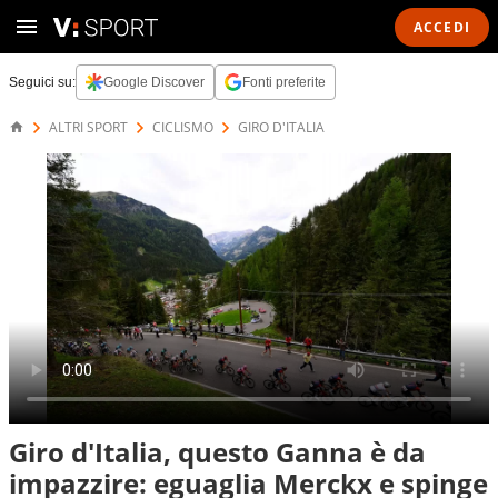
ACCEDI
Seguici su:
Google Discover
Fonti preferite
ALTRI SPORT
CICLISMO
GIRO D'ITALIA
Giro d'Italia, questo Ganna è da
impazzire: eguaglia Merckx e spinge