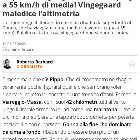
a 55 km/h di media! Vingegaard
maledice l'altimetria
La crono lungo il litorale tirrenico ha ribadito la superiorità di
Ganna, che ha viaggiato a una media spaventosa (quasi 55
km/h)! Eulalio resta in rosa, Vingegaard non si danna l'anima
19/05/26 20:06
5 min di lettura
Roberto Barbacci
GIORNALISTA
Giornalista (pubblicista) sportivo a tutto campo, è il
tuttologo di Virgilio Sport. Provate a chiedergli di boxe, di
E meno male che
c’è Pippo.
Che di cronometro ne sbaglia
scherma, di volley o di curling: ve ne farà innamorare
veramente poche, figurarsi quelle che sembrano voler
riportare indietro le lancette di una trentina d’anni. Perché la
Viareggio-Massa,
con i suoi
42 chilometri
tutti al vento
lungo il litorale tirrenico (quasi come una
maratona…
ma in
bici, non a piedi), era una tappa troppo perfetta per poterla
lasciare lì e non curarsene.
Ganna alla fine l’ha dominata
da cima a fondo
, ribadendo di essere ben più di un
semplice specialista. Se poi si volessero cercare altri vincitori