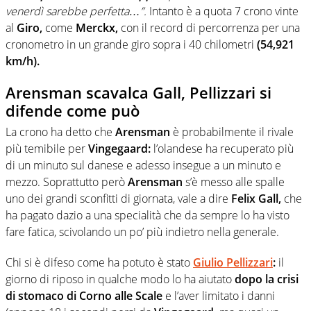
venerdì sarebbe perfetta…”.
Intanto è a quota 7 crono vinte
al
Giro,
come
Merckx,
con il record di percorrenza per una
cronometro in un grande giro sopra i 40 chilometri
(54,921
km/h).
Arensman scavalca Gall, Pellizzari si
difende come può
La crono ha detto che
Arensman
è probabilmente il rivale
più temibile per
Vingegaard:
l’olandese ha recuperato più
di un minuto sul danese e adesso insegue a un minuto e
mezzo. Soprattutto però
Arensman
s’è messo alle spalle
uno dei grandi sconfitti di giornata, vale a dire
Felix Gall,
che
ha pagato dazio a una specialità che da sempre lo ha visto
fare fatica, scivolando un po’ più indietro nella generale.
Chi si è difeso come ha potuto è stato
Giulio Pellizzari
:
il
giorno di riposo in qualche modo lo ha aiutato
dopo la crisi
di stomaco di Corno alle Scale
e l’aver limitato i danni