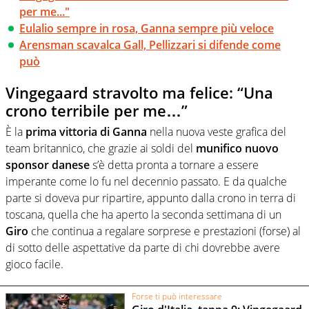
per me..."
Eulalio sempre in rosa, Ganna sempre più veloce
Arensman scavalca Gall, Pellizzari si difende come
può
Vingegaard stravolto ma felice: “Una
crono terribile per me…”
È la
prima vittoria di Ganna
nella nuova veste grafica del
team britannico, che grazie ai soldi del
munifico nuovo
sponsor danese
s’è detta pronta a tornare a essere
imperante come lo fu nel decennio passato. E da qualche
parte si doveva pur ripartire, appunto dalla crono in terra di
toscana, quella che ha aperto la seconda settimana di un
Giro
che continua a regalare sorprese e prestazioni (forse) al
di sotto delle aspettative da parte di chi dovrebbe avere
gioco facile.
Forse ti può interessare