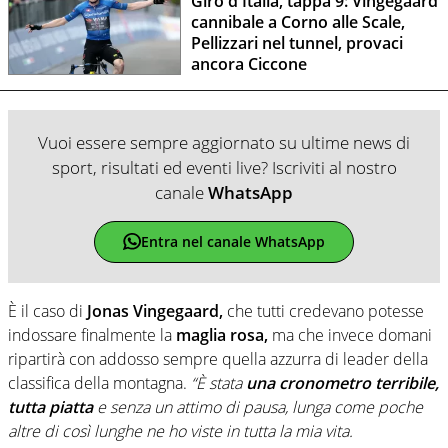
Giro d'Italia, tappa 9: Vingegaard
cannibale a Corno alle Scale,
Pellizzari nel tunnel, provaci
ancora Ciccone
Vuoi essere sempre aggiornato su ultime news di
sport, risultati ed eventi live? Iscriviti al nostro
canale
WhatsApp
Entra nel canale WhatsApp
È il caso di
Jonas Vingegaard,
che tutti credevano potesse
indossare finalmente la
maglia rosa,
ma che invece domani
ripartirà con addosso sempre quella azzurra di leader della
classifica della montagna.
“È stata
una cronometro terribile,
tutta piatta
e senza un attimo di pausa, lunga come poche
altre di così lunghe ne ho viste in tutta la mia vita.