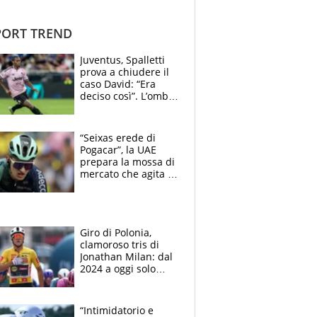
ORT TREND
Juventus, Spalletti
prova a chiudere il
caso David: “Era
deciso così”. L’ombra
di Zirkzee e la
sentenza dei tifosi
“Seixas erede di
Pogacar”, la UAE
prepara la mossa di
mercato che agita la
Francia. Ciccone,
che beffa alla Vuelta
a Burgos
Giro di Polonia,
clamoroso tris di
Jonathan Milan: dal
2024 a oggi solo
Pogacar ha vinto più
di lui. Bene Romele
e Skerl
“Intimidatorio e