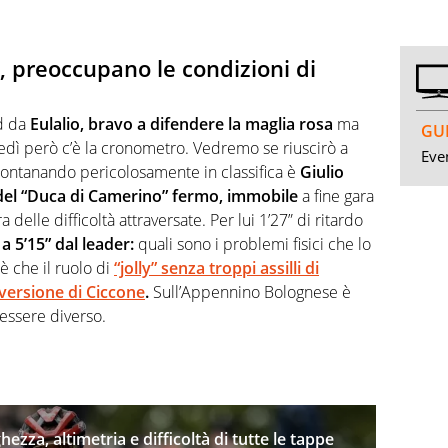
ita, preoccupano le condizioni di
rd da
Eulalio, bravo a difendere la maglia rosa
ma
GUI
edì però c’è la cronometro. Vedremo se riuscirò a
Even
 allontanando pericolosamente in classifica è
Giulio
i del “Duca di Camerino” fermo, immobile
a fine gara
delle difficoltà attraversate. Per lui 1’27” di ritardo
a 5’15” dal leader:
quali sono i problemi fisici che lo
è che il ruolo di
“jolly” senza troppi assilli di
 versione di Ciccone
.
Sull’Appennino Bolognese è
essere diverso.
hezza, altimetria e difficoltà di tutte le tappe