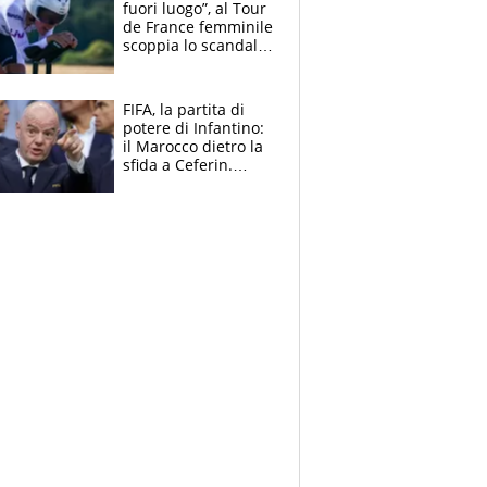
fuori luogo”, al Tour
de France femminile
scoppia lo scandalo:
un uomo controlla i
reggiseni delle
atlete
FIFA, la partita di
potere di Infantino:
il Marocco dietro la
sfida a Ceferin.
Scontro sul
Mondiale a 64
squadre, l’ira di Figo