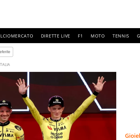
ALCIOMERCATO
DIRETTE LIVE
F1
MOTO
TENNIS
G
eferite
ITALIA
Gioie