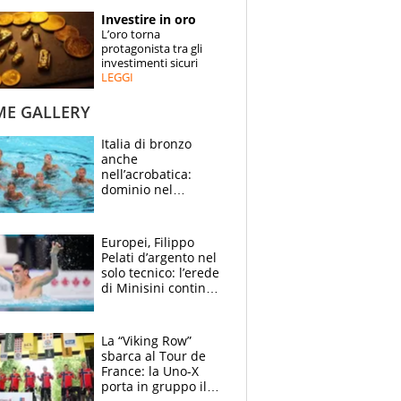
STORIE
Investire in oro
L’oro torna
SPECIALI
protagonista tra gli
investimenti sicuri
LEGGI
ESPERTI
ME GALLERY
CONTATTI
Italia di bronzo
anche
nell’acrobatica:
dominio nel
medagliere, ora
tocca a Ceccon, Curti
e compagni
Europei, Filippo
continuare
Pelati d’argento nel
solo tecnico: l’erede
di Minisini continua
a stupire, Los
Angeles è già nel
mirino
La “Viking Row”
sbarca al Tour de
France: la Uno-X
porta in gruppo il