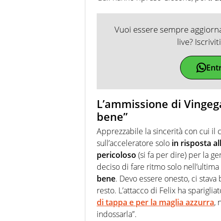
Vuoi essere sempre aggiornat
live? Iscrivi
Ent
L’ammissione di Vingega
bene”
Apprezzabile la sincerità con cui 
sull’acceleratore solo
in risposta al
pericoloso
(si fa per dire) per la g
deciso di fare ritmo solo nell’ultima 
bene
. Devo essere onesto, ci stava b
resto. L’attacco di Felix ha spariglia
di tappa e per la maglia azzurra
,
indossarla”.