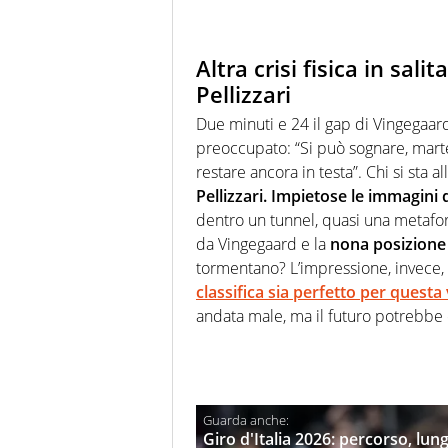
Altra crisi fisica in sal
Pellizzari
Due minuti e 24 il gap di Vingegaa
preoccupato: “Si può sognare, mart
restare ancora in testa”. Chi si sta
Pellizzari. Impietose le immagin
dentro un tunnel, quasi una metafora 
da Vingegaard e la
nona posizione 
tormentano? L’impressione, invece, 
classifica sia perfetto per questa
andata male, ma il futuro potrebbe 
Giro d'Italia 2026: percorso, lung