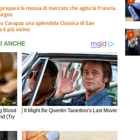
 prepara la mossa di mercato che agita la Francia.
Burgos
su Carapaz una splendida Classica di San
a è più vicino