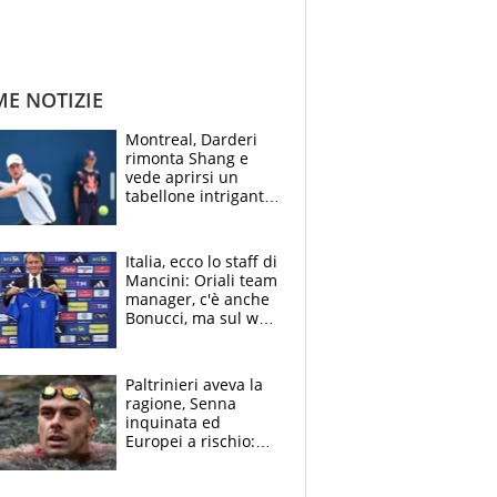
ME NOTIZIE
Montreal, Darderi
rimonta Shang e
vede aprirsi un
tabellone intrigante:
"Penso solo a
Borges, ma sono
felice del mio livello"
Italia, ecco lo staff di
Mancini: Oriali team
manager, c'è anche
Bonucci, ma sul web
infuria la polemica
Paltrinieri aveva la
ragione, Senna
inquinata ed
Europei a rischio:
allenamenti fermi,
cosa succede