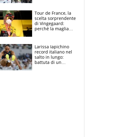
rito della Norvegia
di Haaland e
compagni
Tour de France, la
scelta sorprendente
di Vingegaard:
perché la maglia
gialla indossa la
mascherina, il
rischio da evitare
Larissa Iapichino
record italiano nel
salto in lungo:
battuta di un
centimetro mamma
Fiona May