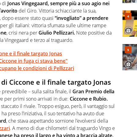
o di
Jonas Vingegaard, sempre più a suo agio nei
favorito
del Giro. Vittoria schiacciante la sua,
, dopo essere stato quasi
“invogliato” a prendere
er gli italiani: vittoria sfumata sulle ultime rampe
one
, crisi nera per
Giulio Pellizzari.
Note positive da
 da Vingegaard e terzo al traguardo.
cone e il finale targato Jonas
iccone in fuga ci stava bene"
occupano le condizioni di Pellizzari
o di Ciccone e il finale targato Jonas
evedibile – sulla salita finale, il
Gran Premio della
ve per primi sono arrivati in due:
Ciccone e Rubio.
staccato il rivale. Troppo esiguo, però, il vantaggio sul
a preso l’iniziativa, il suo tentativo ha avuto due
ard
, che stava aspettando sornione l’evolversi della
zzari
. A meno di due chilometri dal traguardo Vingo e
danese ha preso il largo e ha vinto a braccia alzate.