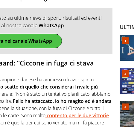
o su ultime news di sport, risultati ed eventi
ti al nostro canale
WhatsApp
ULTI
ra nel canale WhatsApp
ard: “Ciccone in fuga ci stava
il campione danese ha ammesso di aver spinto
lo scatto di quello che considera il rivale più
enerale: “Non è stato un tentativo pianificato, abbiamo
salita,
Felix ha attaccato, io ho reagito ed è andata
ene la situazione, con la fuga di Ciccone e tutto il
to le carte. Sono molto
contento per le due vittorie
 non è quella per cui sono venuto ma mi fa piacere