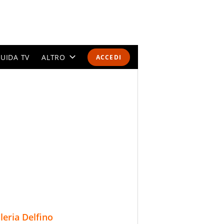
UIDA TV
ALTRO
ACCEDI
CALENDARI E CLASSIFICHE
ALTRI SPORT
MONDIALI 2026
OLIMPIADI
GOSSIP
LIFESTYLE
lleria Delfino