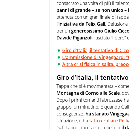
consacrato una volta di più il talent
panni di grande – se non unico – 
ottenuta con un gran finale di tappa
l’iniziativa da Felix Gall.
Delusione p
per un
generosissimo Giulio Cicc
Davide Piganzoli
, lasciato “libero”
Giro d'Italia, il tentativo di Cic
L'ammissione di Vingegaard: "C
Altra crisi fisica in salita, pre
Giro d’Italia, il tentativ
Tappa che si è movimentata – come pr
Montagna di Corno alle Scale
, do
Dopo i primi tornanti l’abruzzese ha 
gruppo: un minutino. E quando Gall h
conseguenze:
ha stanato Vingega
situazione, e
ha fatto crollare Pelli
Gall hanno ripreso Ciccone, poi
il 