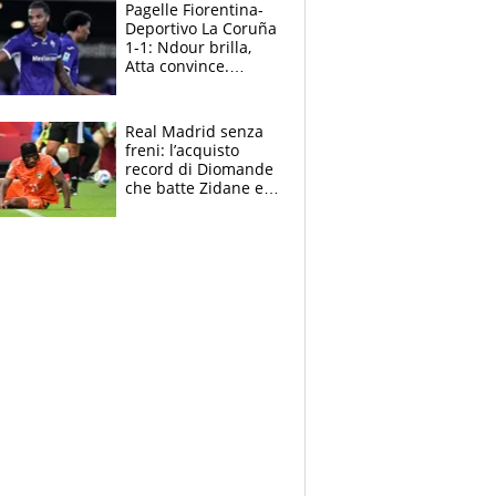
adesso
Pagelle Fiorentina-
Deportivo La Coruña
1-1: Ndour brilla,
Atta convince.
Pongracic rovina
tutto nel finale
Real Madrid senza
freni: l’acquisto
record di Diomande
che batte Zidane e
Ronaldo. Vinicius
rinnova: le cifre