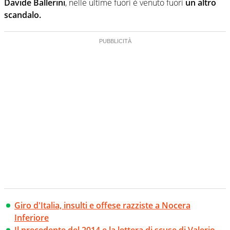
Davide Ballerini
, nelle ultime fuori è venuto fuori
un altro
scandalo.
Giro d'Italia, insulti e offese razziste a Nocera
Inferiore
Il precedente del 2014 e la lettera di scuse di Valerio