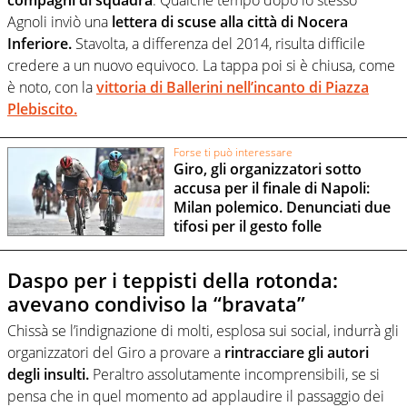
Agnoli inviò una
lettera di scuse alla città di Nocera
Inferiore.
Stavolta, a differenza del 2014, risulta difficile
credere a un nuovo equivoco. La tappa poi si è chiusa, come
è noto, con la
vittoria di Ballerini nell’incanto di Piazza
Plebiscito.
Forse ti può interessare
Giro, gli organizzatori sotto
accusa per il finale di Napoli:
Milan polemico. Denunciati due
tifosi per il gesto folle
Daspo per i teppisti della rotonda:
avevano condiviso la “bravata”
Chissà se l’indignazione di molti, esplosa sui social, indurrà gli
organizzatori del Giro a provare a
rintracciare gli autori
degli insulti.
Peraltro assolutamente incomprensibili, se si
pensa che in quel momento ad applaudire il passaggio dei