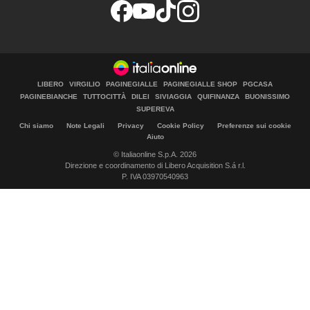
LIBERO
VIRGILIO
PAGINEGIALLE
PAGINEGIALLE SHOP
PGCASA
PAGINEBIANCHE
TUTTOCITTÀ
DILEI
SIVIAGGIA
QUIFINANZA
BUONISSIMO
SUPEREVA
Chi siamo
Note Legali
Privacy
Cookie Policy
Preferenze sui cookie
Aiuto
© Italiaonline S.p.A. 2026
Direzione e coordinamento di Libero Acquisition S.á r.l.
P. IVA 03970540963