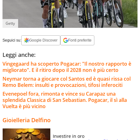
Getty
Seguici su:
Google Discover
Fonti preferite
Leggi anche:
Vingegaard ha scoperto Pogacar: "Il nostro rapporto è
migliorato". E il ritiro dopo il 2028 non è più certo
Neymar torna a giocare col Santos ed è quasi rissa col
Remo Belem: insulti e provocazioni, tifosi inferociti
Evenepoel fora, rimonta e vince su Carapaz una
splendida Classica di San Sebastian. Pogacar, il sì alla
Vuelta è più vicino
Gioielleria Delfino
Investire in oro