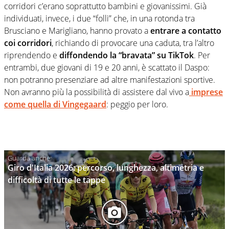
corridori c’erano soprattutto bambini e giovanissimi. Già
individuati, invece, i due “folli” che, in una rotonda tra
Brusciano e Marigliano, hanno provato a
entrare a contatto
coi corridori
, richiando di provocare una caduta, tra l’altro
riprendendo e
diffondendo la “bravata” su TikTok
. Per
entrambi, due giovani di 19 e 20 anni, è scattato il Daspo:
non potranno presenziare ad altre manifestazioni sportive.
Non avranno più la possibilità di assistere dal vivo a
imprese
come quella di Vingegaard
: peggio per loro.
Giro d'Italia 2026: percorso, lunghezza, altimetria e
difficoltà di tutte le tappe