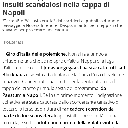
insulti scandalosi nella tappa di
Napoli
"Terroni" e "Vesuvio erutta" dai corridori al pubblico durante il
passaggio a Nocera Inferiore: Daspo, intanto, per i teppisti che
stavano per provocare una caduta.
15/05/26 18:36
Il
Giro d’Italia delle polemiche.
Non si fa a tempo a
chiuderne una che se ne apre un’altra. Neppure la fuga
d’altri tempi con cui
Jonas Vingegaard ha staccato tutti sul
Blockhaus
è servita ad allontanare la Corsa Rosa da veleni e
mugugni. Concentrati quasi tutti, per la verità, attorno alla
tappa del giorno prima, la sesta del programma:
da
Paestum a Napoli.
Se in un primo momento l’indignazione
collettiva era stata catturata dallo sconcertante tentativo di
toccare, o forse addirittura di
far cadere i corridori da
parte di due sconsiderati
appostati in prossimità di una
rotonda, e sulla
caduta poco prima della volata vinta da