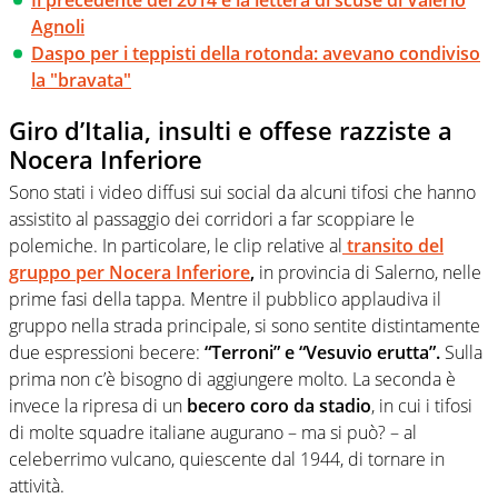
Agnoli
Daspo per i teppisti della rotonda: avevano condiviso
la "bravata"
Giro d’Italia, insulti e offese razziste a
Nocera Inferiore
Sono stati i video diffusi sui social da alcuni tifosi che hanno
assistito al passaggio dei corridori a far scoppiare le
polemiche. In particolare, le clip relative al
transito del
gruppo per Nocera Inferiore
,
in provincia di Salerno, nelle
prime fasi della tappa. Mentre il pubblico applaudiva il
gruppo nella strada principale, si sono sentite distintamente
due espressioni becere:
“Terroni” e “Vesuvio erutta”.
Sulla
prima non c’è bisogno di aggiungere molto. La seconda è
invece la ripresa di un
becero coro da stadio
, in cui i tifosi
di molte squadre italiane augurano – ma si può? – al
celeberrimo vulcano, quiescente dal 1944, di tornare in
attività.