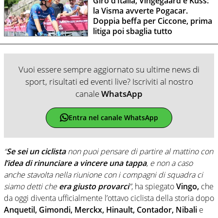
Giro d’Italia, Vingegaard e Kuss:
la Visma avverte Pogacar.
Doppia beffa per Ciccone, prima
litiga poi sbaglia tutto
Vuoi essere sempre aggiornato su ultime news di
sport, risultati ed eventi live? Iscriviti al nostro
canale
WhatsApp
Entra nel canale WhatsApp
“
Se sei un ciclista
non puoi pensare di partire al mattino con
l’idea di rinunciare a vincere una tappa
, e non a caso
anche stavolta nella riunione con i compagni di squadra ci
siamo detti che
era giusto provarci
”
, ha spiegato
Vingo,
che
da oggi diventa ufficialmente l’ottavo ciclista della storia dopo
Anquetil, Gimondi, Merckx, Hinault, Contador, Nibali
e