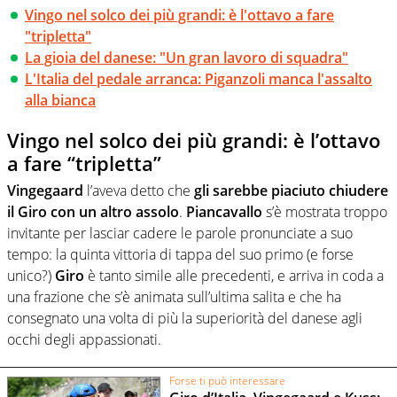
Vingo nel solco dei più grandi: è l'ottavo a fare
"tripletta"
La gioia del danese: "Un gran lavoro di squadra"
L'Italia del pedale arranca: Piganzoli manca l'assalto
alla bianca
Vingo nel solco dei più grandi: è l’ottavo
a fare “tripletta”
Vingegaard
l’aveva detto che
gli sarebbe piaciuto chiudere
il Giro con un altro assolo
.
Piancavallo
s’è mostrata troppo
invitante per lasciar cadere le parole pronunciate a suo
tempo: la quinta vittoria di tappa del suo primo (e forse
unico?)
Giro
è tanto simile alle precedenti, e arriva in coda a
una frazione che s’è animata sull’ultima salita e che ha
consegnato una volta di più la superiorità del danese agli
occhi degli appassionati.
Forse ti può interessare