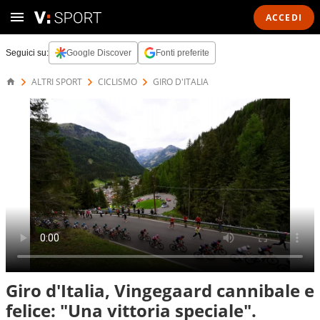
ACCEDI
Seguici su:
Google Discover
Fonti preferite
ALTRI SPORT
CICLISMO
GIRO D'ITALIA
Giro d'Italia, Vingegaard cannibale e
felice: "Una vittoria speciale".