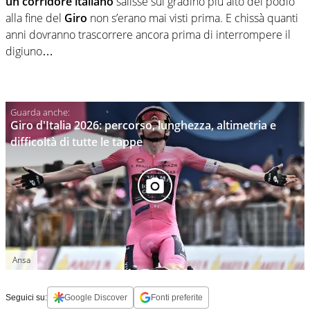
un corridore italiano
salisse sul gradino più alto del podio
alla fine del
Giro
non s’erano mai visti prima. E chissà quanti
anni dovranno trascorrere ancora prima di interrompere il
digiuno…
Giro d'Italia 2026: percorso, lunghezza, altimetria e
difficoltà di tutte le tappe
Ansa
Seguici su:
Google Discover
Fonti preferite