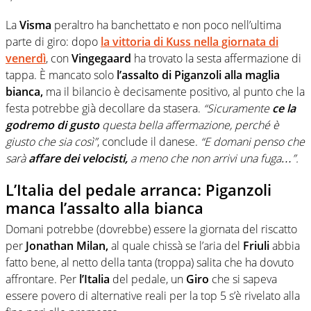
La
Visma
peraltro ha banchettato e non poco nell’ultima
parte di giro: dopo
la vittoria di Kuss nella giornata di
venerdì
, con
Vingegaard
ha trovato la sesta affermazione di
tappa. È mancato solo
l’assalto di Piganzoli
alla maglia
bianca,
ma il bilancio è decisamente positivo, al punto che la
festa potrebbe già decollare da stasera.
“Sicuramente
ce la
godremo di gusto
questa bella affermazione, perché è
giusto che sia così”
, conclude il danese.
“E domani penso che
sarà
affare dei velocisti,
a meno che non arrivi una fuga…”.
L’Italia del pedale arranca: Piganzoli
manca l’assalto alla bianca
Domani potrebbe (dovrebbe) essere la giornata del riscatto
per
Jonathan Milan,
al quale chissà se l’aria del
Friuli
abbia
fatto bene, al netto della tanta (troppa) salita che ha dovuto
affrontare. Per
l’Italia
del pedale, un
Giro
che si sapeva
essere povero di alternative reali per la top 5 s’è rivelato alla