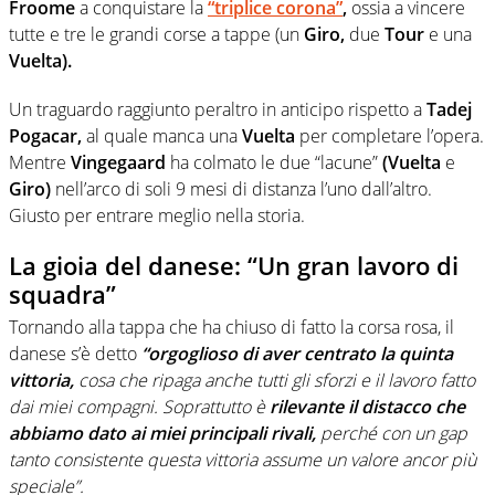
Froome
a conquistare la
“triplice corona”
,
ossia a vincere
tutte e tre le grandi corse a tappe (un
Giro,
due
Tour
e una
Vuelta).
Un traguardo raggiunto peraltro in anticipo rispetto a
Tadej
Pogacar,
al quale manca una
Vuelta
per completare l’opera.
Mentre
Vingegaard
ha colmato le due “lacune”
(Vuelta
e
Giro)
nell’arco di soli 9 mesi di distanza l’uno dall’altro.
Giusto per entrare meglio nella storia.
La gioia del danese: “Un gran lavoro di
squadra”
Tornando alla tappa che ha chiuso di fatto la corsa rosa, il
danese s’è detto
“orgoglioso di aver centrato la quinta
vittoria,
cosa che ripaga anche tutti gli sforzi e il lavoro fatto
dai miei compagni. Soprattutto è
rilevante il distacco che
abbiamo dato ai miei principali rivali,
perché con un gap
tanto consistente questa vittoria assume un valore ancor più
speciale”.