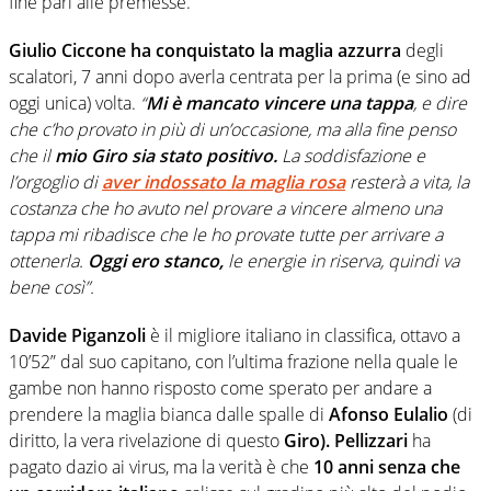
fine pari alle premesse.
Giulio Ciccone ha conquistato la maglia azzurra
degli
scalatori, 7 anni dopo averla centrata per la prima (e sino ad
oggi unica) volta.
“
Mi è mancato vincere una tappa
, e dire
che c’ho provato in più di un’occasione, ma alla fine penso
che il
mio Giro sia stato positivo.
La soddisfazione e
l’orgoglio di
aver indossato la maglia rosa
resterà a vita, la
costanza che ho avuto nel provare a vincere almeno una
tappa mi ribadisce che le ho provate tutte per arrivare a
ottenerla.
Oggi ero stanco,
le energie in riserva, quindi va
bene così”.
Davide Piganzoli
è il migliore italiano in classifica, ottavo a
10’52” dal suo capitano, con l’ultima frazione nella quale le
gambe non hanno risposto come sperato per andare a
prendere la maglia bianca dalle spalle di
Afonso Eulalio
(di
diritto, la vera rivelazione di questo
Giro). Pellizzari
ha
pagato dazio ai virus, ma la verità è che
10 anni senza che