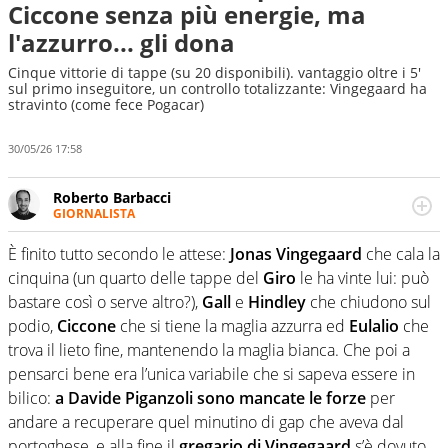
Ciccone senza più energie, ma
l'azzurro... gli dona
Cinque vittorie di tappe (su 20 disponibili). vantaggio oltre i 5'
sul primo inseguitore, un controllo totalizzante: Vingegaard ha
stravinto (come fece Pogacar)
30/05/26 17:58
Roberto Barbacci
GIORNALISTA
Giornalista (pubblicista) sportivo a tutto campo, è il
tuttologo di Virgilio Sport. Provate a chiedergli di boxe, di
È finito tutto secondo le attese:
Jonas Vingegaard
che cala la
scherma, di volley o di curling: ve ne farà innamorare
cinquina (un quarto delle tappe del
Giro
le ha vinte lui: può
bastare così o serve altro?),
Gall
e
Hindley
che chiudono sul
podio,
Ciccone
che si tiene la maglia azzurra ed
Eulalio
che
trova il lieto fine, mantenendo la maglia bianca. Che poi a
pensarci bene era l’unica variabile che si sapeva essere in
bilico:
a Davide Piganzoli sono mancate le forze
per
andare a recuperare quel minutino di gap che aveva dal
portoghese, e alla fine il
gregario di Vingegaard
s’è dovuto