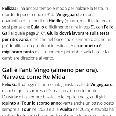
Pellizzari
ha ancora tempo e modo per rialzare la testa, in
ritardo di poco meno di 3’ da
Vingegaard
e di una
quarantina di secondi da
Hindley
(quarto, ma di fatto terzo
se si pensa che
Eulalio
difficilmente finirà in top 5), con
Felix
Gall
al quale paga 2’16”.
Giulio dovrà lavorare sulla testa
per ritrovarsi
, oltre che nel fisico che è sembrato anche un
po’ debilitato da problemi intestinali. A
cronometro è
migliorato tanto
e a cronometro potrebbe switchare e far
cambiare direzione al vento.
Gall è l’anti Vingo (almeno per ora).
Narvaez come Re Mida
Felix Gall
ad oggi è il primo antagonista reale di
Vingegaard,
e anche qui la sorpresa c’è, ma fino a un certo punto.
L’austriaco ha sempre bazzicato le top ten nei grandi giri
(
quinto al Tour lo scorso anno
: vanta anche un ottavo posto
sempre al
Tour
nel 2023 e alla
Vuelta
nel 2025) e stavolta ha
motivo di ritenere che un posto sul podio lo possa occupare