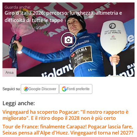
Giro d'Italia 2026: percorso, lunghezza, altimetria e
difficoltà di tutte le tappe
Ansa
Seguici su:
Google Discover
Fonti preferite
Leggi anche:
Vingegaard ha scoperto Pogacar: "Il nostro rapporto è
migliorato". E il ritiro dopo il 2028 non è più certo
Tour de France: finalmente Carapaz! Pogacar lascia fare,
Seixas pensa all'Alpe d'Huez. Vingegaard torna nel 2027?