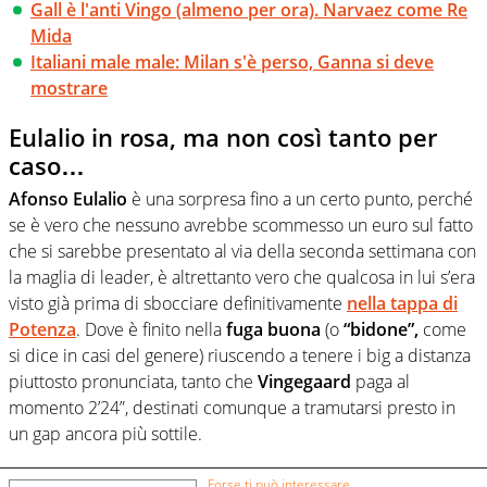
Gall è l'anti Vingo (almeno per ora). Narvaez come Re
Mida
Italiani male male: Milan s'è perso, Ganna si deve
mostrare
Eulalio in rosa, ma non così tanto per
caso…
Afonso Eulalio
è una sorpresa fino a un certo punto, perché
se è vero che nessuno avrebbe scommesso un euro sul fatto
che si sarebbe presentato al via della seconda settimana con
la maglia di leader, è altrettanto vero che qualcosa in lui s’era
visto già prima di sbocciare definitivamente
nella tappa di
Potenza
. Dove è finito nella
fuga buona
(o
“bidone”,
come
si dice in casi del genere) riuscendo a tenere i big a distanza
piuttosto pronunciata, tanto che
Vingegaard
paga al
momento 2’24”, destinati comunque a tramutarsi presto in
un gap ancora più sottile.
Forse ti può interessare