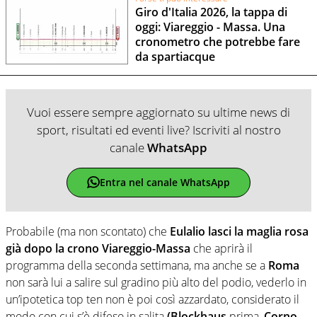
Giro d'Italia 2026, la tappa di
oggi: Viareggio - Massa. Una
cronometro che potrebbe fare
da spartiacque
Vuoi essere sempre aggiornato su ultime news di
sport, risultati ed eventi live? Iscriviti al nostro
canale
WhatsApp
Entra nel canale WhatsApp
Probabile (ma non scontato) che
Eulalio lasci la maglia rosa
già dopo la crono Viareggio-Massa
che aprirà il
programma della seconda settimana, ma anche se a
Roma
non sarà lui a salire sul gradino più alto del podio, vederlo in
un’ipotetica top ten non è poi così azzardato, considerato il
modo con cui s’è difeso in salita
(Blockhaus
prima,
Corno