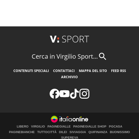
Cerca in Virgilio Sport...
CONTENUTI SPECIALI
CONTATTACI
MAPPA DEL SITO
FEED RSS
ARCHIVIO
LIBERO
VIRGILIO
PAGINEGIALLE
PAGINEGIALLE SHOP
PGCASA
PAGINEBIANCHE
TUTTOCITTÀ
DILEI
SIVIAGGIA
QUIFINANZA
BUONISSIMO
SUPEREVA