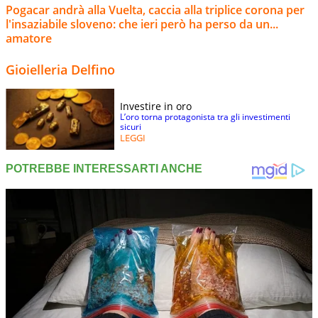
Pogacar andrà alla Vuelta, caccia alla triplice corona per
l'insaziabile sloveno: che ieri però ha perso da un...
amatore
Gioielleria Delfino
Investire in oro
L’oro torna protagonista tra gli investimenti
sicuri
LEGGI