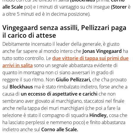
alle Scale
poi) e i minuti di vantaggio su chi insegue
(Storer
è
a oltre 5 minuti ed è in decima posizione).
Vingegaard senza assilli, Pellizzari paga
il carico di attese
Debitamente incensato il leader della generale, è giusto
anche far sapere al mondo intero che
Jonas Vingegaard
ha
tutto sotto controllo. Le
due vittorie di tappa sui primi due
arrivi in salita
sono un segnale abbastanza evidente di
quanto in montagna non ci siano avversari in grado di
reggere il suo ritmo. Non
Giulio Pellizzari,
che c’ha provato
sul
Blockhaus
ma è stato rimbalzato indietro, forse anche a
causa di
un eccesso di aspettative e carichi
che non
sembrano aver giovato al marchigiano, staccatosi nel finale
anche nella tappa dei muri marchigiani (che poi a fare la
selezione è stato il compagno di squadra
Hindley,
cosa che
ha lasciato perplessi e nemmeno poco) e finito abbastanza
indietro anche sul
Corno alle Scale.