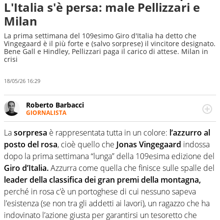
L'Italia s'è persa: male Pellizzari e
Milan
La prima settimana del 109esimo Giro d'Italia ha detto che
Vingegaard è il più forte e (salvo sorprese) il vincitore designato.
Bene Gall e Hindley, Pellizzari paga il carico di attese. Milan in
crisi
18/05/26 16:29
Roberto Barbacci
GIORNALISTA
Giornalista (pubblicista) sportivo a tutto campo, è il
tuttologo di Virgilio Sport. Provate a chiedergli di boxe, di
La
sorpresa
è rappresentata tutta in un colore:
l’azzurro
al
scherma, di volley o di curling: ve ne farà innamorare
posto del rosa
, cioè quello che
Jonas Vingegaard
indossa
dopo la prima settimana “lunga” della 109esima edizione del
Giro d’Italia.
Azzurra come quella che finisce sulle spalle del
leader della classifica dei gran premi della montagna,
perché in rosa c’è un portoghese di cui nessuno sapeva
l’esistenza (se non tra gli addetti ai lavori), un ragazzo che ha
indovinato l’azione giusta per garantirsi un tesoretto che