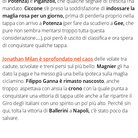
di
Potenza)
e
Piganzoli,
che qualche segnale di crescita l’ha
mandato.
Ciccone
s’è preso la soddisfazione di
indossare la
maglia rosa per un giorno,
prima di perderla proprio nella
tappa con arrivo a
Potenza
(per fare da scudiero a
Gee,
che
pure non sembra meritarsi troppo tutta questa
considerazione…), poi però è uscito di classifica e ora spera
di conquistare qualche tappa.
Jonathan Milan è sprofondato nel caos
delle volate tra
cadute, scivolate e treni persi sul più bello:
Magnier
gli ha
dato la paga e ha messo già una bella ipoteca sulla maglia
ciclamino.
Filippo Ganna è rimasto nascosto
, anche
troppo: aspettava con ansia la
crono
con la quale punta a
conquistare una vittoria di tappa utile anche a far ripartire il
Giro degli italiani con uno spirito un po’ più alto. Perché sin
qui, tolta la vittoria di
Ballerini
a
Napoli,
c’è stato poco da
salvare.