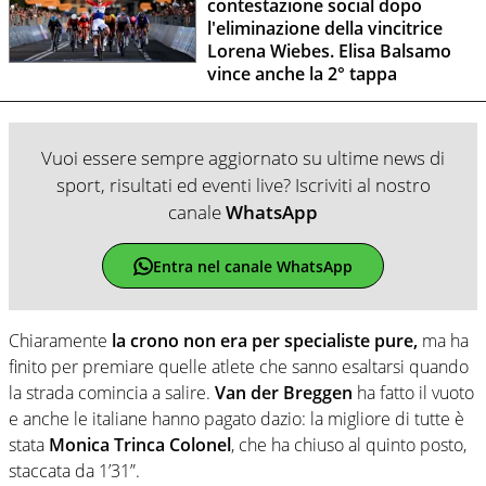
contestazione social dopo
l'eliminazione della vincitrice
Lorena Wiebes. Elisa Balsamo
vince anche la 2° tappa
Vuoi essere sempre aggiornato su ultime news di
sport, risultati ed eventi live? Iscriviti al nostro
canale
WhatsApp
Entra nel canale WhatsApp
Chiaramente
la crono non era per specialiste pure,
ma ha
finito per premiare quelle atlete che sanno esaltarsi quando
la strada comincia a salire.
Van der Breggen
ha fatto il vuoto
e anche le italiane hanno pagato dazio: la migliore di tutte è
stata
Monica Trinca Colonel
, che ha chiuso al quinto posto,
staccata da 1’31”.