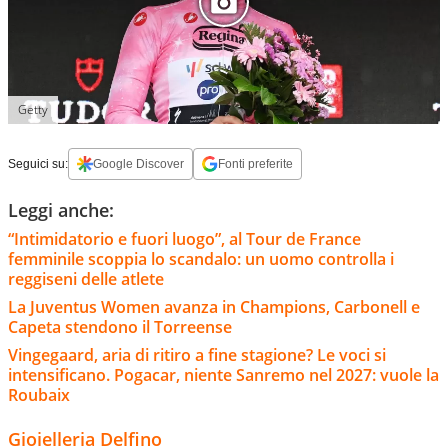
Getty
Seguici su:
Google Discover
Fonti preferite
Leggi anche:
“Intimidatorio e fuori luogo”, al Tour de France
femminile scoppia lo scandalo: un uomo controlla i
reggiseni delle atlete
La Juventus Women avanza in Champions, Carbonell e
Capeta stendono il Torreense
Vingegaard, aria di ritiro a fine stagione? Le voci si
intensificano. Pogacar, niente Sanremo nel 2027: vuole la
Roubaix
Gioielleria Delfino