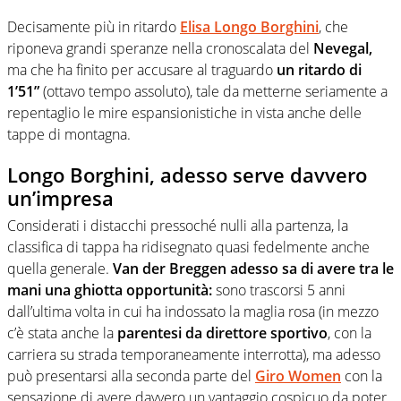
Decisamente più in ritardo
Elisa Longo Borghini
, che
riponeva grandi speranze nella cronoscalata del
Nevegal,
ma che ha finito per accusare al traguardo
un ritardo di
1’51”
(ottavo tempo assoluto), tale da metterne seriamente a
repentaglio le mire espansionistiche in vista anche delle
tappe di montagna.
Longo Borghini, adesso serve davvero
un’impresa
Considerati i distacchi pressoché nulli alla partenza, la
classifica di tappa ha ridisegnato quasi fedelmente anche
quella generale.
Van der Breggen adesso sa di avere tra le
mani una ghiotta opportunità:
sono trascorsi 5 anni
dall’ultima volta in cui ha indossato la maglia rosa (in mezzo
c’è stata anche la
parentesi da direttore sportivo
, con la
carriera su strada temporaneamente interrotta), ma adesso
può presentarsi alla seconda parte del
Giro Women
con la
sensazione di avere davvero un vantaggio cospicuo da poter