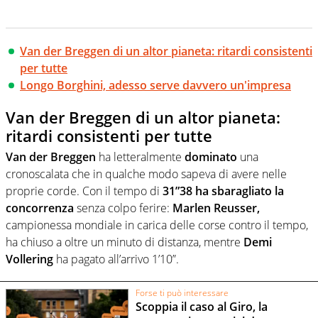
Van der Breggen di un altor pianeta: ritardi consistenti
per tutte
Longo Borghini, adesso serve davvero un'impresa
Van der Breggen di un altor pianeta:
ritardi consistenti per tutte
Van der Breggen
ha letteralmente
dominato
una
cronoscalata che in qualche modo sapeva di avere nelle
proprie corde. Con il tempo di
31”38 ha sbaragliato la
concorrenza
senza colpo ferire:
Marlen Reusser,
campionessa mondiale in carica delle corse contro il tempo,
ha chiuso a oltre un minuto di distanza, mentre
Demi
Vollering
ha pagato all’arrivo 1’10”.
Forse ti può interessare
Scoppia il caso al Giro, la