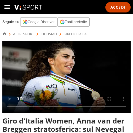
ACCEDI
Seguici su:
Google Discover
Fonti preferite
ALTRI SPORT
CICLISMO
GIRO D'ITALIA
Giro d'Italia Women, Anna van der
Breggen stratosferica: sul Nevegal