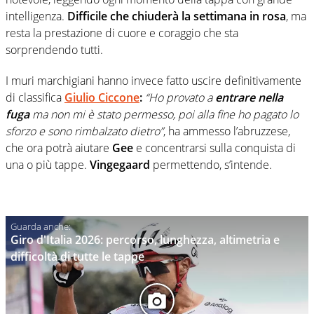
intelligenza.
Difficile che chiuderà la settimana in rosa
, ma
resta la prestazione di cuore e coraggio che sta
sorprendendo tutti.
I muri marchigiani hanno invece fatto uscire definitivamente
di classifica
Giulio Ciccone
:
“Ho provato a
entrare nella
fuga
ma non mi è stato permesso, poi alla fine ho pagato lo
sforzo e sono rimbalzato dietro”
, ha ammesso l’abruzzese,
che ora potrà aiutare
Gee
e concentrarsi sulla conquista di
una o più tappe.
Vingegaard
permettendo, s’intende.
Giro d'Italia 2026: percorso, lunghezza, altimetria e
difficoltà di tutte le tappe