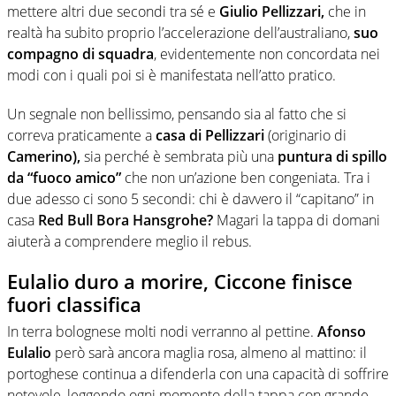
mettere altri due secondi tra sé e
Giulio Pellizzari,
che in
realtà ha subito proprio l’accelerazione dell’australiano,
suo
compagno di squadra
, evidentemente non concordata nei
modi con i quali poi si è manifestata nell’atto pratico.
Un segnale non bellissimo, pensando sia al fatto che si
correva praticamente a
casa di Pellizzari
(originario di
Camerino),
sia perché è sembrata più una
puntura di spillo
da “fuoco amico”
che non un’azione ben congeniata. Tra i
due adesso ci sono 5 secondi: chi è davvero il “capitano” in
casa
Red Bull Bora Hansgrohe?
Magari la tappa di domani
aiuterà a comprendere meglio il rebus.
Eulalio duro a morire, Ciccone finisce
fuori classifica
In terra bolognese molti nodi verranno al pettine.
Afonso
Eulalio
però sarà ancora maglia rosa, almeno al mattino: il
portoghese continua a difenderla con una capacità di soffrire
notevole, leggendo ogni momento della tappa con grande