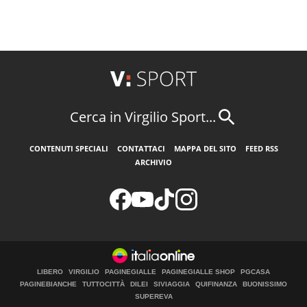
Cerca in Virgilio Sport...
CONTENUTI SPECIALI
CONTATTACI
MAPPA DEL SITO
FEED RSS
ARCHIVIO
LIBERO
VIRGILIO
PAGINEGIALLE
PAGINEGIALLE SHOP
PGCASA
PAGINEBIANCHE
TUTTOCITTÀ
DILEI
SIVIAGGIA
QUIFINANZA
BUONISSIMO
SUPEREVA