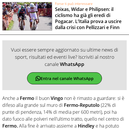
Forse ti può interessare
Seixas, Widar e Philipsen: il
ciclismo ha già gli eredi di
Pogacar. L’Italia prova a uscire
dalla crisi con Pellizzari e Finn
Vuoi essere sempre aggiornato su ultime news di
sport, risultati ed eventi live? Iscriviti al nostro
canale
WhatsApp
Entra nel canale WhatsApp
Anche a
Fermo
il buon
Vingo
non è rimasto a guardare: si è
difeso alla grande sul muro di
Fermo-Reputolo
(22% di
punte di pendenza, 14% di media per 600 metri), poi ha
dato fuoco alle polveri nell’ultimo tratto, quello nel centro di
Fermo.
Alla fine è arrivato assieme a
Hindley
e ha potuto