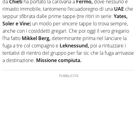
da
Chieti
ha portato la carovana a
Fermo,
dove nessuno è
rimasto immobile, tantomeno l’ecuadoregno di una
UAE
che
seppur sfibrata dalle prime tappe (tre ritiri in serie:
Yates,
Soler e Vine
) un modo per vincere tappe lo trova sempre,
anche con i cosiddetti gregari. Che poi oggi il vero gregario
l’ha fatto
Mikkel Berg,
determinante prima nel lanciare la
fuga a tre col compagno e
Leknessund,
poi a rintuzzare i
tentativi di rientro del gruppo per far sic che la fuga arrivasse
a destinazione.
Missione compiuta.