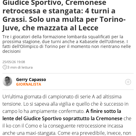
Giudice Sportivo, Cremonese
retrocessa e stangata: 4 turni a
Grassi. Solo una multa per Torino-
Juve, che mazzata al Lecce
Tre i giocatori della formazione lombarda squalificati per la
prossima stagione, due turni anche a Kabasele dell’Udinese. I
fatti dell’Olimpico di Torino per il momento non rientrano nelle
decisioni
25/05/26 19:08
3 min di lettura
Gerry Capasso
GIORNALISTA
Per lui gli sport americani non hanno segreti: basket,
football, baseball e la capacità innata di trovare la notizia
Un’ultima giornata di campionato di serie A ad altissima
dove altri non vedono granché
tensione. Lo si sapeva alla vigilia e quello che è successo in
campo lo ha ampiamente confermato.
A finire sotto la
lente del Giudice Sportivo soprattutto la Cremonese
che
il ko con il Como e la conseguente retrocessione incassa
anche una maxi-stangata. Come era prevedibile, invece, non