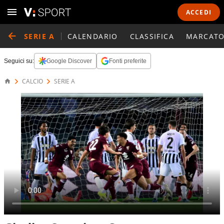
ACCEDI
SERIE A
CALENDARIO
CLASSIFICA
MARCATO
Seguici su:
Google Discover
Fonti preferite
CALCIO
SERIE A