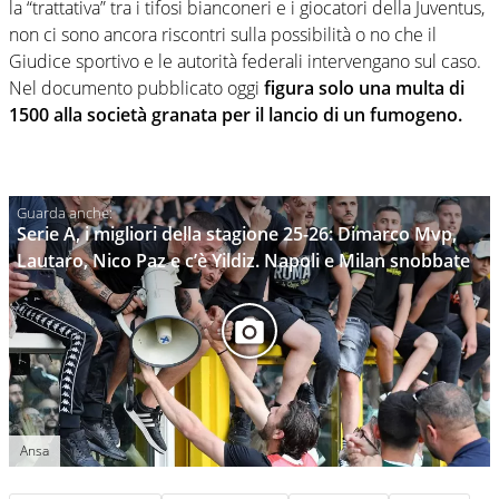
la “trattativa” tra i tifosi bianconeri e i giocatori della Juventus,
non ci sono ancora riscontri sulla possibilità o no che il
Giudice sportivo e le autorità federali intervengano sul caso.
Nel documento pubblicato oggi
figura solo una multa di
1500 alla società granata per il lancio di un fumogeno.
Serie A, i migliori della stagione 25-26: Dimarco Mvp,
Lautaro, Nico Paz e c’è Yildiz. Napoli e Milan snobbate
Ansa