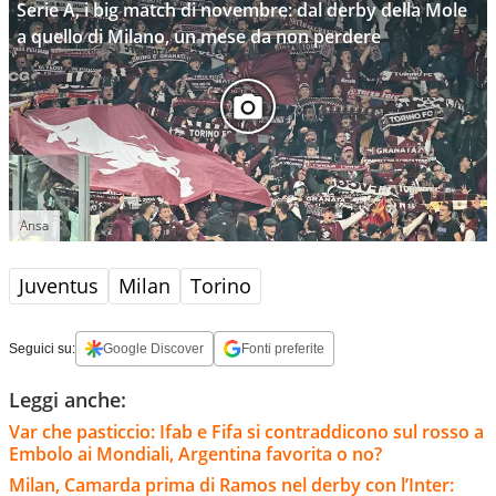
Serie A, i big match di novembre: dal derby della Mole
a quello di Milano, un mese da non perdere
Ansa
Juventus
Milan
Torino
Seguici su:
Google Discover
Fonti preferite
Leggi anche:
Var che pasticcio: Ifab e Fifa si contraddicono sul rosso a
Embolo ai Mondiali, Argentina favorita o no?
Milan, Camarda prima di Ramos nel derby con l’Inter: