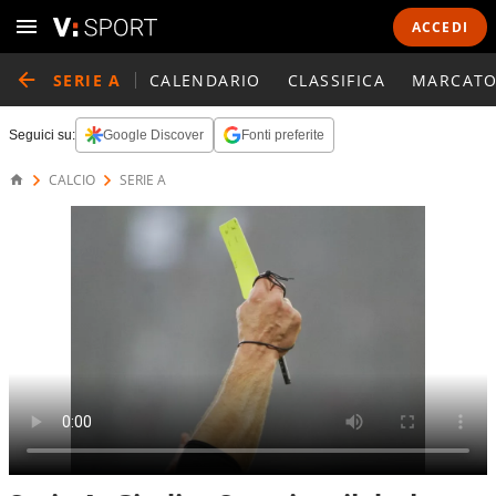
ACCEDI
SERIE A
CALENDARIO
CLASSIFICA
MARCATO
Seguici su:
Google Discover
Fonti preferite
CALCIO
SERIE A