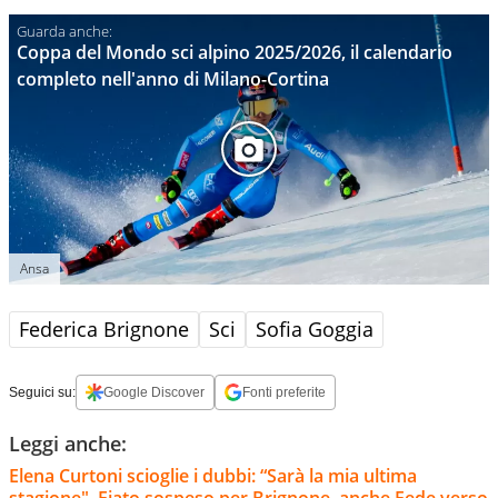
Coppa del Mondo sci alpino 2025/2026, il calendario
completo nell'anno di Milano-Cortina
Ansa
Federica Brignone
Sci
Sofia Goggia
Seguici su:
Google Discover
Fonti preferite
Leggi anche:
Elena Curtoni scioglie i dubbi: “Sarà la mia ultima
stagione". Fiato sospeso per Brignone, anche Fede verso