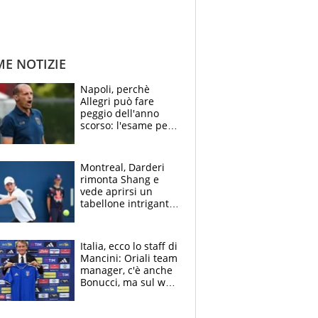
ME NOTIZIE
Napoli, perchè
Allegri può fare
peggio dell'anno
scorso: l'esame per
Manna, le colpe di
Conte e il gioco del
Monopoly
Montreal, Darderi
rimonta Shang e
vede aprirsi un
tabellone intrigante:
"Penso solo a
Borges, ma sono
felice del mio livello"
Italia, ecco lo staff di
Mancini: Oriali team
manager, c'è anche
Bonucci, ma sul web
infuria la polemica