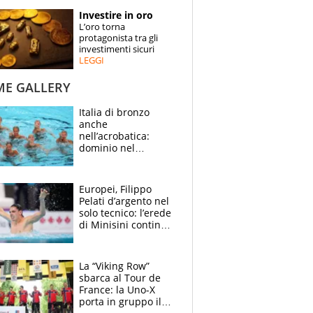
STORIE
Investire in oro
L’oro torna
SPECIALI
protagonista tra gli
investimenti sicuri
LEGGI
ESPERTI
ME GALLERY
CONTATTI
Italia di bronzo
anche
nell’acrobatica:
dominio nel
medagliere, ora
tocca a Ceccon, Curti
e compagni
Europei, Filippo
continuare
Pelati d’argento nel
solo tecnico: l’erede
di Minisini continua
a stupire, Los
Angeles è già nel
mirino
La “Viking Row”
sbarca al Tour de
France: la Uno-X
porta in gruppo il