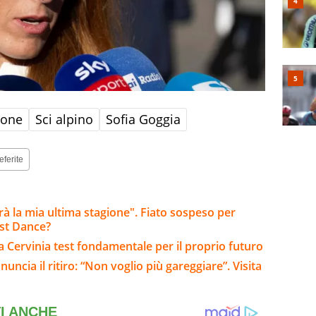
none
Sci alpino
Sofia Goggia
eferite
arà la mia ultima stagione". Fiato sospeso per
ast Dance?
: a Cervinia test fondamentale per il proprio futuro
ncia il ritiro: “Non voglio più gareggiare”. Visita