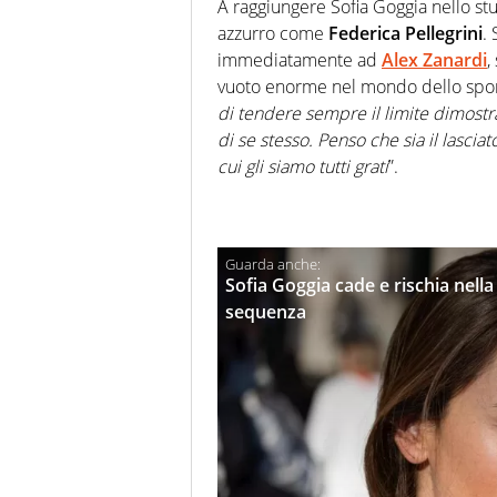
A raggiungere Sofia Goggia nello stu
azzurro come
Federica Pellegrini
.
immediatamente ad
Alex Zanardi
,
vuoto enorme nel mondo dello sport 
di tendere sempre il limite dimost
di se stesso. Penso che sia il lasciat
cui gli siamo tutti grati
”.
Sofia Goggia cade e rischia nell
sequenza