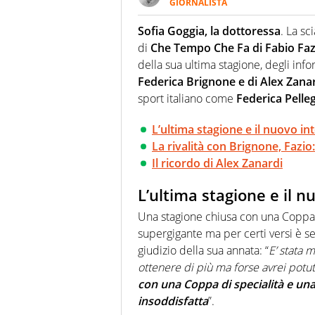
GIORNALISTA
Per lui gli sport americani non 
innata di trovare la notizia do
Sofia Goggia, la dottoressa
. La sc
di
Che Tempo Che Fa di Fabio Faz
della sua ultima stagione, degli inf
Federica Brignone e di Alex Zana
sport italiano come
Federica Pelleg
L’ultima stagione e il nuovo in
La rivalità con Brignone, Fazio
Il ricordo di Alex Zanardi
L’ultima stagione e il n
Una stagione chiusa con una Coppa 
supergigante ma per certi versi è s
giudizio della sua annata: “
E’ stata m
ottenere di più ma forse avrei pot
con una Coppa di specialità e un
insoddisfatta
”.