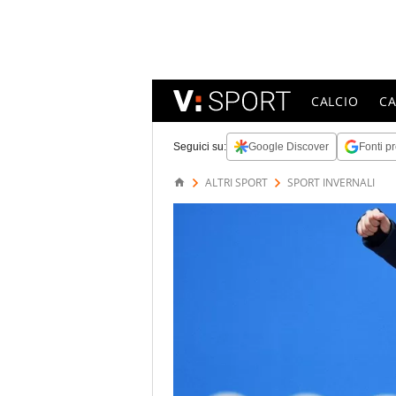
CALCIO
C
Seguici su:
Google Discover
Fonti pr
ALTRI SPORT
SPORT INVERNALI