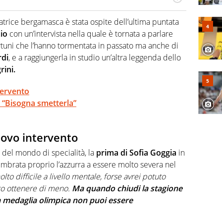
hanno segreti: basket, football, baseball e la capacità
ve altri non vedono granché
iatrice bergamasca è stata ospite dell’ultima puntata
io
con un’intervista nella quale è tornata a parlare
ortuni che l’hanno tormentata in passato ma anche di
rdi
, e a raggiungerla in studio un’altra leggenda dello
rini.
tervento
: “Bisogna smetterla”
uovo intervento
del mondo di specialità, la
prima di Sofia Goggia
in
embrata proprio l’azzurra a essere molto severa nel
olto difficile a livello mentale, forse avrei potuto
uto ottenere di meno.
Ma quando chiudi la stagione
a medaglia olimpica non puoi essere