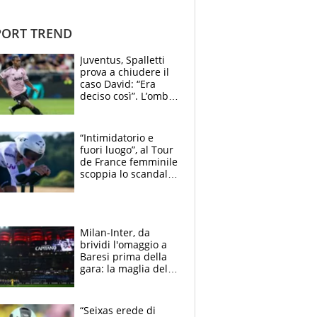
ORT TREND
Juventus, Spalletti
prova a chiudere il
caso David: “Era
deciso così”. L’ombra
di Zirkzee e la
sentenza dei tifosi
“Intimidatorio e
fuori luogo”, al Tour
de France femminile
scoppia lo scandalo:
un uomo controlla i
reggiseni delle
atlete
Milan-Inter, da
brividi l'omaggio a
Baresi prima della
gara: la maglia del
capitano a
centrocampo
“Seixas erede di