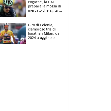
Pogacar”, la UAE
prepara la mossa di
mercato che agita la
Francia. Ciccone,
che beffa alla Vuelta
a Burgos
Giro di Polonia,
clamoroso tris di
Jonathan Milan: dal
2024 a oggi solo
Pogacar ha vinto più
di lui. Bene Romele
e Skerl