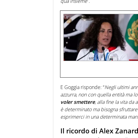
qua insieme
”.
E Goggia risponde: “
Negli ultimi ann
azzurra, non con quella entità ma l
voler smettere
, alla fine la vita d
è determinato ma bisogna sfruttare
esprimerci in una determinata man
Il ricordo di Alex Zanard