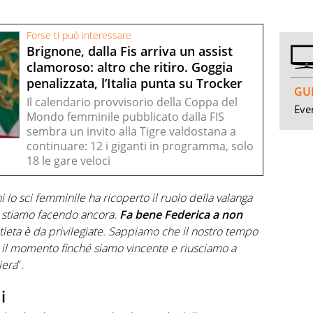
Forse ti può interessare
Brignone, dalla Fis arriva un assist
clamoroso: altro che ritiro. Goggia
penalizzata, l’Italia punta su Trocker
GUI
Il calendario provvisorio della Coppa del
Even
Mondo femminile pubblicato dalla FIS
sembra un invito alla Tigre valdostana a
continuare: 12 i giganti in programma, solo
18 le gare veloci
i lo sci femminile ha ricoperto il ruolo della valanga
o stiamo facendo ancora.
Fa bene Federica a non
a atleta è da privilegiate. Sappiamo che il nostro tempo
 il momento finché siamo vincente e riusciamo a
iera
”.
i