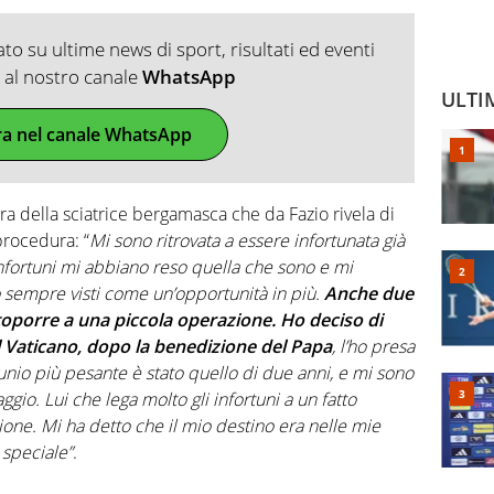
o su ultime news di sport, risultati ed eventi
ti al nostro canale
WhatsApp
ULTI
ra nel canale WhatsApp
era della sciatrice bergamasca che da Fazio rivela di
procedura: “
Mi sono ritrovata a essere infortunata già
 infortuni mi abbiano reso quella che sono e mi
o sempre visti come un’opportunità in più.
Anche due
oporre a una piccola operazione. Ho deciso di
al Vaticano, dopo la benedizione del Papa
, l’ho presa
unio più pesante è stato quello di due anni, e mi sono
gio. Lui che lega molto gli infortuni a un fatto
sione. Mi ha detto che il mio destino era nelle mie
 speciale”
.