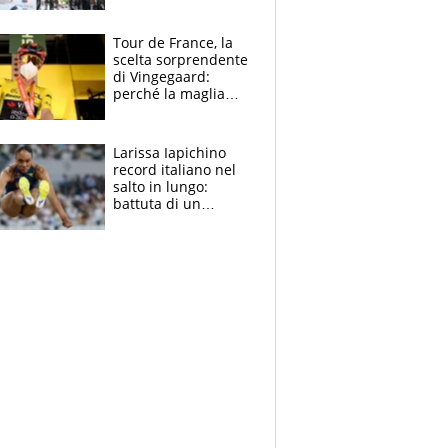
rito della Norvegia
di Haaland e
compagni
Tour de France, la
scelta sorprendente
di Vingegaard:
perché la maglia
gialla indossa la
mascherina, il
rischio da evitare
Larissa Iapichino
record italiano nel
salto in lungo:
battuta di un
centimetro mamma
Fiona May