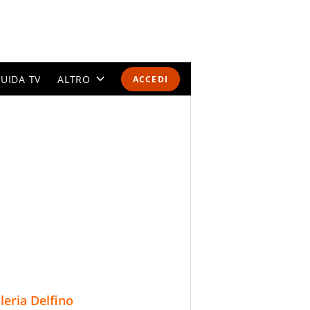
UIDA TV
ALTRO
ACCEDI
CALENDARI E CLASSIFICHE
ALTRI SPORT
MONDIALI 2026
OLIMPIADI
GOSSIP
LIFESTYLE
lleria Delfino