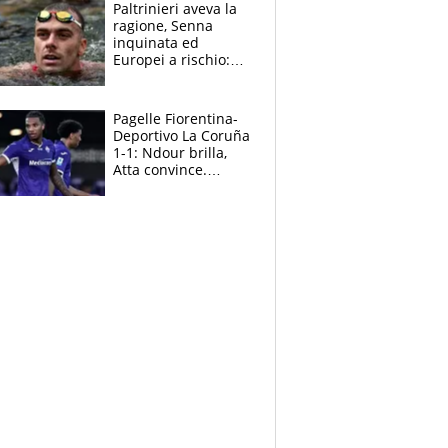
Paltrinieri aveva la
ragione, Senna
inquinata ed
Europei a rischio:
allenamenti fermi,
cosa succede
adesso
Pagelle Fiorentina-
Deportivo La Coruña
1-1: Ndour brilla,
Atta convince.
Pongracic rovina
tutto nel finale