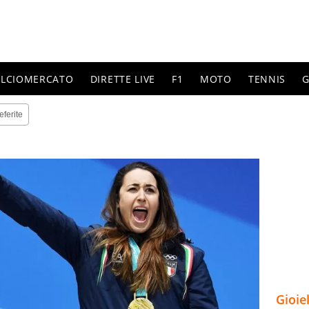
ALCIOMERCATO
DIRETTE LIVE
F1
MOTO
TENNIS
G
eferite
Gioie