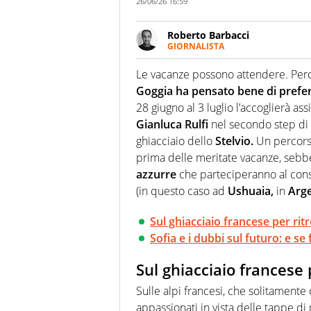
26/06/26 16:59
Roberto Barbacci
GIORNALISTA
Giornalista (pubblicista) sportiv
chiedergli di boxe, di scherma,
Le vacanze possono attendere. Perché
Goggia ha pensato bene di preferi
28 giugno al 3 luglio l’accoglierà a
Gianluca Rulfi
nel secondo step di 
ghiacciaio dello
Stelvio.
Un percorso
prima delle meritate vacanze, seb
azzurre
che parteciperanno al cons
(in questo caso ad
Ushuaia,
in
Arge
Sul ghiacciaio francese per rit
Sofia e i dubbi sul futuro: e se
Sul ghiacciaio francese 
Sulle alpi francesi, che solitamente
appassionati in vista delle tappe d