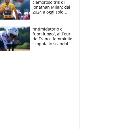
clamoroso tris di
Jonathan Milan: dal
2024 a oggi solo
Pogacar ha vinto più
di lui. Bene Romele
e Skerl
“Intimidatorio e
fuori luogo”, al Tour
de France femminile
scoppia lo scandalo:
un uomo controlla i
reggiseni delle
atlete