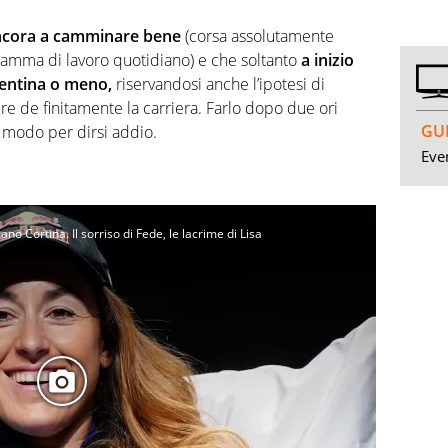
ancora a camminare bene
(corsa assolutamente
gramma di lavoro quotidiano) e che soltanto
a inizio
gentina o meno,
riservandosi anche l’ipotesi di
re de finitamente la carriera. Farlo dopo due ori
GUI
modo per dirsi addio.
Even
ilano Cortina. Il sorriso di Fede, le lacrime di Lisa