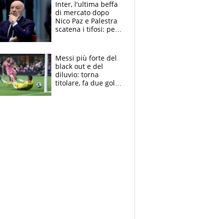
Roba da Lega Pro.
Inter, l'ultima beffa
Caprile profilo
di mercato dopo
giusto”
Nico Paz e Palestra
scatena i tifosi: per
Marotta una doccia
fredda
Messi più forte del
black out e del
diluvio: torna
titolare, fa due gol e
un assist e trascina
l'Inter Miami, altro
che ritiro