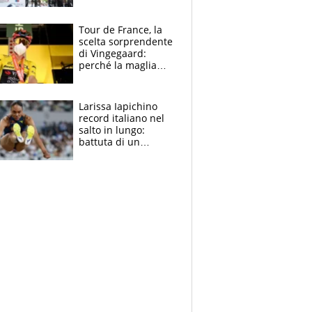
rito della Norvegia
di Haaland e
compagni
Tour de France, la
scelta sorprendente
di Vingegaard:
perché la maglia
gialla indossa la
mascherina, il
rischio da evitare
Larissa Iapichino
record italiano nel
salto in lungo:
battuta di un
centimetro mamma
Fiona May