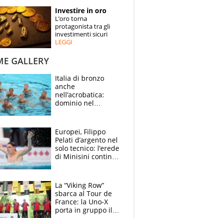
STORIE
Investire in oro
L’oro torna
SPECIALI
protagonista tra gli
investimenti sicuri
LEGGI
ESPERTI
ME GALLERY
CONTATTI
Italia di bronzo
anche
nell’acrobatica:
dominio nel
medagliere, ora
tocca a Ceccon, Curti
e compagni
Europei, Filippo
continuare
Pelati d’argento nel
solo tecnico: l’erede
di Minisini continua
a stupire, Los
Angeles è già nel
mirino
La “Viking Row”
sbarca al Tour de
France: la Uno-X
porta in gruppo il