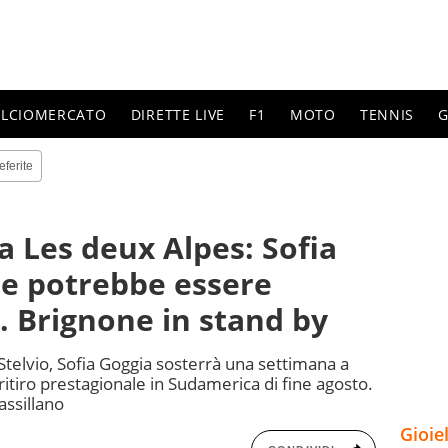
ALCIOMERCATO
DIRETTE LIVE
F1
MOTO
TENNIS
G
eferite
a Les deux Alpes: Sofia
he potrebbe essere
e. Brignone in stand by
 Stelvio, Sofia Goggia sosterrà una settimana a
itiro prestagionale in Sudamerica di fine agosto.
assillano
Gioie