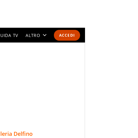
UIDA TV
ALTRO
ACCEDI
CALENDARI E CLASSIFICHE
ALTRI SPORT
MONDIALI 2026
OLIMPIADI
GOSSIP
LIFESTYLE
lleria Delfino