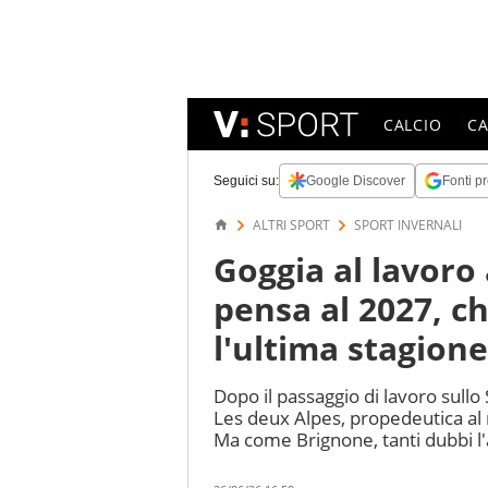
CALCIO
C
Seguici su:
Google Discover
Fonti pr
ALTRI SPORT
SPORT INVERNALI
Goggia al lavoro 
pensa al 2027, c
l'ultima stagion
Dopo il passaggio di lavoro sullo
Les deux Alpes, propedeutica al r
Ma come Brignone, tanti dubbi l'