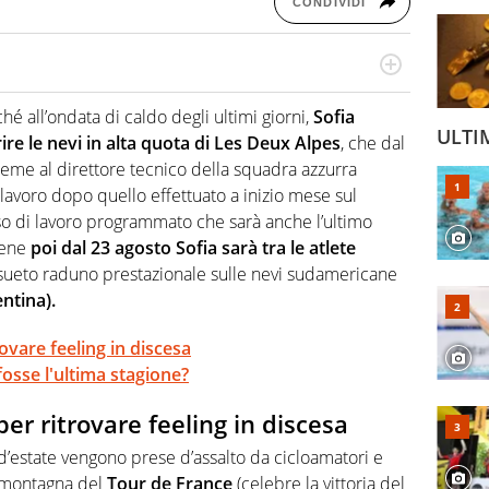
CONDIVIDI
o a tutto campo, è il tuttologo di Virgilio Sport. Provate a
 di volley o di curling: ve ne farà innamorare
 all’ondata di caldo degli ultimi giorni,
Sofia
ULTI
re le nevi in alta quota di Les Deux Alpes
, che dal
ssieme al direttore tecnico della squadra azzurra
lavoro dopo quello effettuato a inizio mese sul
 di lavoro programmato che sarà anche l’ultimo
bene
poi dal 23 agosto Sofia sarà tra le atlete
ueto raduno prestazionale sulle nevi sudamericane
ntina).
rovare feeling in discesa
 fosse l'ultima stagione?
per ritrovare feeling in discesa
 d’estate vengono prese d’assalto da cicloamatori e
i montagna del
Tour de France
(celebre la vittoria del