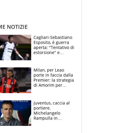
ME NOTIZIE
Cagliari-Sebastiano
Esposito, è guerra
aperta: "Tentativo di
estorsione" e
"certificato medico
imbarazzante"
Milan, per Leao
porte in faccia dalla
Premier: la strategia
di Amorim per
recuperarlo e il
grazie ad Allegri
dopo il derby
Juventus, caccia al
portiere.
Michelangelo
Rampulla in
esclusiva: “Suzuki in
prestito dal PSG?