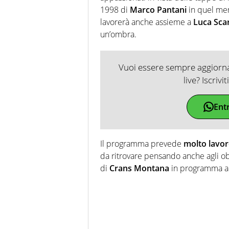
1998 di
Marco Pantani
in quel mem
lavorerà anche assieme a
Luca Scar
un’ombra.
Vuoi essere sempre aggiornat
live? Iscrivi
Ent
Il programma prevede
molto lavoro
da ritrovare pensando anche agli obi
di
Crans Montana
in programma a 