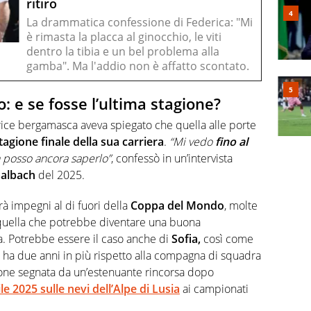
ritiro
La drammatica confessione di Federica: "Mi
è rimasta la placca al ginocchio, le viti
dentro la tibia e un bel problema alla
gamba". Ma l'addio non è affatto scontato.
o: e se fosse l’ultima stagione?
trice bergamasca aveva spiegato che quella alle porte
agione finale della sua carriera
.
“Mi vedo
fino al
 posso ancora saperlo”
, confessò in un’intervista
albach
del 2025.
 impegni al di fuori della
Coppa del Mondo
, molte
e quella che potrebbe diventare una buona
a. Potrebbe essere il caso anche di
Sofia,
così come
 ha due anni in più rispetto alla compagna di squadra
ione segnata da un’estenuante rincorsa dopo
le 2025 sulle nevi dell’Alpe di Lusia
ai campionati