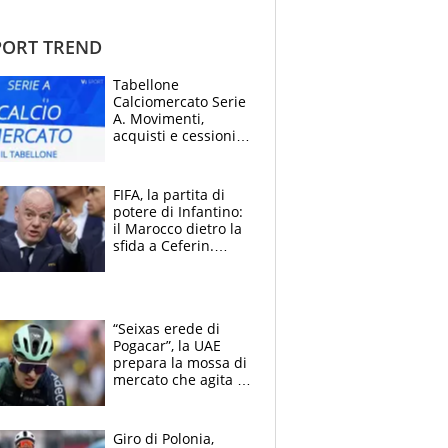
ORT TREND
Tabellone
Calciomercato Serie
A. Movimenti,
acquisti e cessioni:
estate 2026-27
FIFA, la partita di
potere di Infantino:
il Marocco dietro la
sfida a Ceferin.
Scontro sul
Mondiale a 64
squadre, l’ira di Figo
“Seixas erede di
Pogacar”, la UAE
prepara la mossa di
mercato che agita la
Francia. Ciccone,
che beffa alla Vuelta
a Burgos
Giro di Polonia,