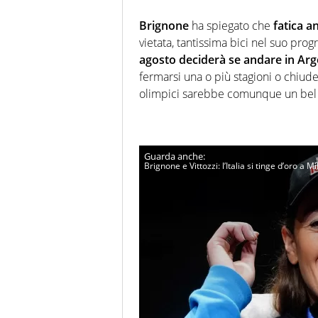
Brignone
ha spiegato che
fatica 
vietata, tantissima bici nel suo pro
agosto deciderà se andare in Ar
fermarsi una o più stagioni o chiude
olimpici sarebbe comunque un bel 
Brignone e Vittozzi: l’Italia si tinge d’oro a M