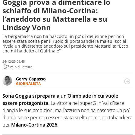
Goggia prova a dimenticare lo
schiaffo di Milano-Cortina:
l’aneddoto su Mattarella e su
Lindsey Vonn
La bergamasca non ha nascosto un po’ di delusione per non
essere stata scelta per il ruolo di portabandiera ma sui social
rivela un divertente aneddoto sul presidente Mattarella: “Ecco
che mi ha detto al Quirinale”
24/12/25 08:48
3 min di lettura
Gerry Capasso
GIORNALISTA
Per lui gli sport americani non hanno segreti: basket,
football, baseball e la capacità innata di trovare la notizia
Sofia Goggia si prepara a un’Olimpiade in cui vuole
dove altri non vedono granché
essere protagonista
. La vittoria nel superG in Val d’Isere
rilancia le sue ambizioni ma l’azzurra non ha nascosto un po’
di delusione per non essere stata scelta come portabandiera
per
Milano-Cortina 2026.