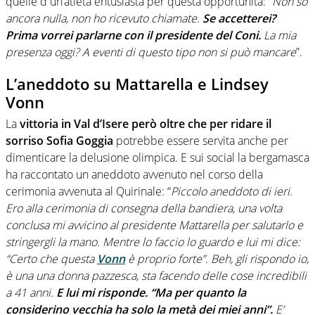
quelle d un’atleta entusiasta per questa opportunità: “
Non so
ancora nulla, non ho ricevuto chiamate.
Se accetterei?
Prima vorrei parlarne con il presidente del Coni.
La mia
presenza oggi? A eventi di questo tipo non si può mancare
”.
L’aneddoto su Mattarella e Lindsey
Vonn
La
vittoria in Val d’Isere però oltre che per ridare il
sorriso Sofia Goggia
potrebbe essere servita anche per
dimenticare la delusione olimpica. E sui social la bergamasca
ha raccontato un aneddoto avvenuto nel corso della
cerimonia avvenuta al Quirinale: “
Piccolo aneddoto di ieri.
Ero alla cerimonia di consegna della bandiera, una volta
conclusa mi avvicino al presidente Mattarella per salutarlo e
stringergli la mano. Mentre lo faccio lo guardo e lui mi dice:
“Certo che questa
Vonn
è proprio forte”. Beh, gli rispondo io,
è una una donna pazzesca, sta facendo delle cose incredibili
a 41 anni.
E lui mi risponde. “Ma per quanto la
considerino vecchia ha solo la metà dei miei anni”.
E’