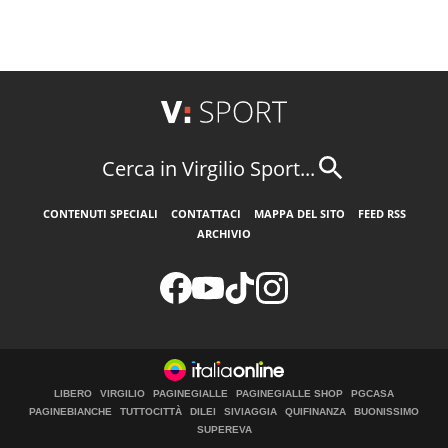
Cerca in Virgilio Sport...
CONTENUTI SPECIALI
CONTATTACI
MAPPA DEL SITO
FEED RSS
ARCHIVIO
LIBERO
VIRGILIO
PAGINEGIALLE
PAGINEGIALLE SHOP
PGCASA
PAGINEBIANCHE
TUTTOCITTÀ
DILEI
SIVIAGGIA
QUIFINANZA
BUONISSIMO
SUPEREVA