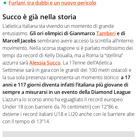
Furlani, tra dubbi e un nuovo pericolo
Succo è già nella storia
L’atletica italiana sta vivendo un momento di grande
entusiasmo.
Gli ori olimpici di Gianmarco
Tamberi
e di
Marcell Jacobs
sembrano avere acceso la scintilla all’interno
movimento. Nella scorsa stagione si è parlato moltissimo dei
tempi da record di Kelly Doualla, ma a Roma la “stellina”
azzurra sarà
Alessia Succo
. La 17enne dell’Atletica
Settimese sarà in gara con le grandi dei 100 metri ostacoli e
la sua sola presenza rappresenta un momento storico:
a 17
anni e 117 giorni diventa infatti l’italiana più giovane di
sempre a misurarsi in un evento della Diamond League
.
L’azzurra lo scorso anno ha eguagliato il record europeo
Under 18 (con barriere da 76 centimetri) con 12”86 e
detiene i record italiani U18 e U20 anche con le barriere alte
con il tempo di 13”14.