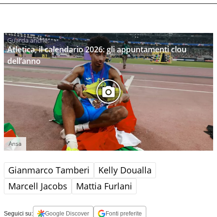
Atletica, il calendario 2026: gli appuntamenti clou
dell’anno
Ansa
Gianmarco Tamberi
Kelly Doualla
Marcell Jacobs
Mattia Furlani
Seguici su:
Google Discover
Fonti preferite