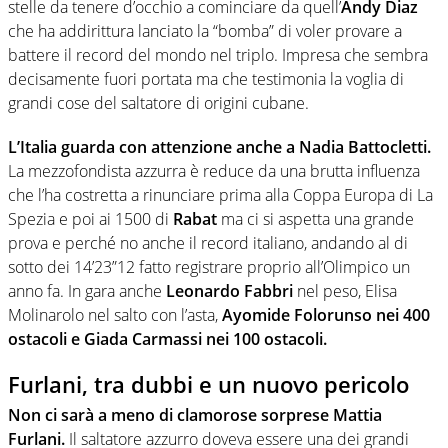
stelle da tenere d’occhio a cominciare da quell’
Andy Diaz
che ha addirittura lanciato la “bomba” di voler provare a
battere il record del mondo nel triplo. Impresa che sembra
decisamente fuori portata ma che testimonia la voglia di
grandi cose del saltatore di origini cubane.
L’Italia guarda con attenzione anche a Nadia Battocletti.
La mezzofondista azzurra è reduce da una brutta influenza
che l’ha costretta a rinunciare prima alla Coppa Europa di La
Spezia e poi ai 1500 di
Rabat
ma ci si aspetta una grande
prova e perché no anche il record italiano, andando al di
sotto dei 14’23”12 fatto registrare proprio all’Olimpico un
anno fa. In gara anche
Leonardo Fabbri
nel peso, Elisa
Molinarolo nel salto con l’asta,
Ayomide Folorunso nei 400
ostacoli e Giada Carmassi nei 100 ostacoli.
Furlani, tra dubbi e un nuovo pericolo
Non ci sarà a meno di clamorose sorprese Mattia
Furlani.
Il saltatore azzurro doveva essere una dei grandi