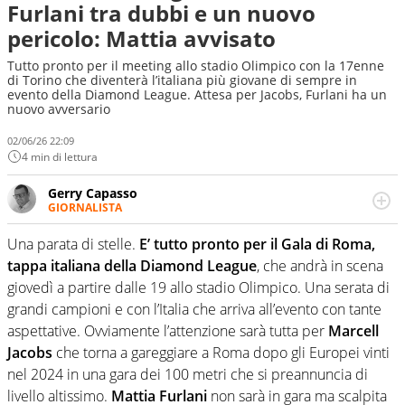
Furlani tra dubbi e un nuovo
pericolo: Mattia avvisato
Tutto pronto per il meeting allo stadio Olimpico con la 17enne
di Torino che diventerà l’italiana più giovane di sempre in
evento della Diamond League. Attesa per Jacobs, Furlani ha un
nuovo avversario
02/06/26 22:09
4 min di lettura
Gerry Capasso
GIORNALISTA
Per lui gli sport americani non hanno segreti: basket,
football, baseball e la capacità innata di trovare la notizia
Una parata di stelle.
E’ tutto pronto per il Gala di Roma,
dove altri non vedono granché
tappa italiana della Diamond League
, che andrà in scena
giovedì a partire dalle 19 allo stadio Olimpico. Una serata di
grandi campioni e con l’Italia che arriva all’evento con tante
aspettative. Ovviamente l’attenzione sarà tutta per
Marcell
Jacobs
che torna a gareggiare a Roma dopo gli Europei vinti
nel 2024 in una gara dei 100 metri che si preannuncia di
livello altissimo.
Mattia Furlani
non sarà in gara ma scalpita