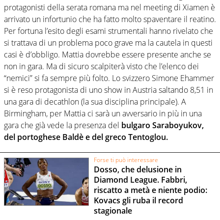
protagonisti della serata romana ma nel meeting di Xiamen è
arrivato un infortunio che ha fatto molto spaventare il reatino.
Per fortuna l’esito degli esami strumentali hanno rivelato che
si trattava di un problema poco grave ma la cautela in questi
casi è d’obbligo. Mattia dovrebbe essere presente anche se
non in gara. Ma di sicuro scalpiterà visto che l’elenco dei
“nemici” si fa sempre più folto. Lo svizzero Simone Ehammer
si è reso protagonista di uno show in Austria saltando 8,51 in
una gara di decathlon (la sua disciplina principale). A
Birmingham, per Mattia ci sarà un avversario in più in una
gara che già vede la presenza del
bulgaro Saraboyukov,
del portoghese Baldè e del greco Tentoglou.
Forse ti può interessare
Dosso, che delusione in
Diamond League. Fabbri,
riscatto a metà e niente podio:
Kovacs gli ruba il record
stagionale