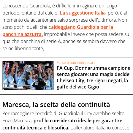
conoscendo Guardiola, è difficile immaginare un lungo
periodo lontano dal calcio.
La suggestione Italia
, però, è al
momento da accantonare salvo sorprese dell’ultim’ora. Non
sono pochi quelli che c
aldeggiano Guardiola per la
panchina azzurra.
Improbabile invece che possa sedere su
qualche panchina di serie A, anche se sembra davvero che
se ne liberino tante,
Forse ti può interessare
FA Cup, Donnarumma campione
senza giocare: una magia decide
Chelsea-City, tre rigori negati, la
gaffe del vice Gigio
Maresca, la scelta della continuità
Per raccogliere l’eredità di Guardiola il City avrebbe scelto
Enzo Maresca,
profilo considerato ideale per garantire
continuità tecnica e filosofica.
L’allenatore italiano conosce