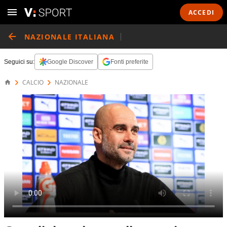
ACCEDI
NAZIONALE ITALIANA
Seguici su:
Google Discover
Fonti preferite
CALCIO
NAZIONALE