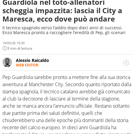
Guardiola nel toto-allenatori
scheggia impazzita: lascia il City a
Maresca, ecco dove può andare
Il tecnico spagnolo verso l’addio dopo dieci anni di successi.
Enzo Maresca pronto a raccogliere l’eredità di Pep, gli scenari
19/05/26 10:30
3 min di lettura
Alessio Raicaldo
WEB EDITOR
Un figlio che si chiama Diego e la tesi di laurea sugli stadi
di proprietà in Italia. Il calcio quale filo conduttore
Pep Guardiola sarebbe pronto a mettere fine alla sua storica
irrinunciabile tra passione e professione. Per Virgilio
avventura al Manchester City. Secondo quanto riportato dalla
Sport indaga, approfondisce e scandaglia l'universo
stampa spagnola, il tecnico catalano avrebbe già comunicato
mondo dello sport per antonomasia
al club la decisione di lasciare al termine della stagione,
anche se manca ancora l’annuncio ufficiale. Restano soltanto
due partite prima dei saluti definitivi, quelli che
chiuderebbero una delle epoche più dominanti della storia
recente del calcio europeo. In dieci anni Guardiola ha