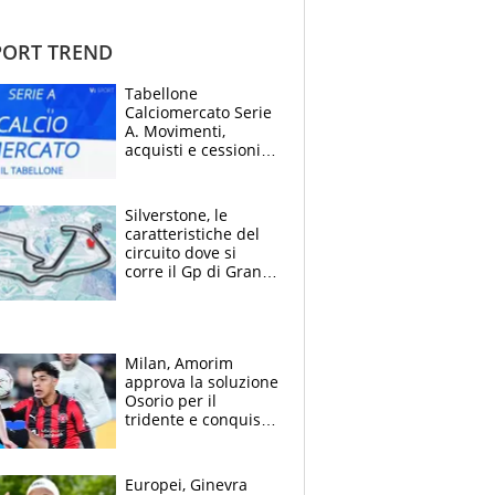
ORT TREND
Tabellone
Calciomercato Serie
A. Movimenti,
acquisti e cessioni:
estate 2026-27
Silverstone, le
caratteristiche del
circuito dove si
corre il Gp di Gran
Bretagna del
Motomondiale
Milan, Amorim
approva la soluzione
Osorio per il
tridente e conquista
Jashari: la frecciata
dello svizzero all'ex
Allegri
Europei, Ginevra