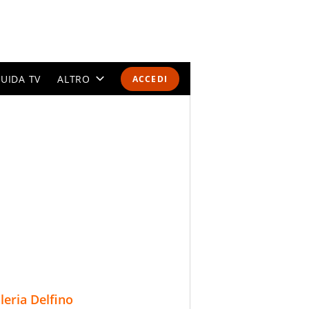
UIDA TV
ALTRO
ACCEDI
CALENDARI E CLASSIFICHE
ALTRI SPORT
MONDIALI 2026
OLIMPIADI
GOSSIP
LIFESTYLE
lleria Delfino