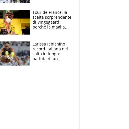
rito della Norvegia
di Haaland e
compagni
Tour de France, la
scelta sorprendente
di Vingegaard:
perché la maglia
gialla indossa la
mascherina, il
rischio da evitare
Larissa Iapichino
record italiano nel
salto in lungo:
battuta di un
centimetro mamma
Fiona May