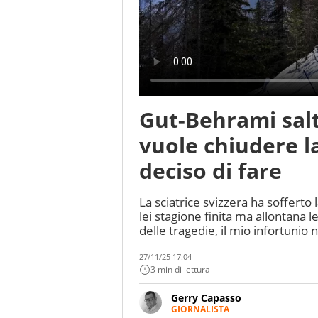
Gut-Behrami sal
vuole chiudere la
deciso di fare
La sciatrice svizzera ha sofferto
lei stagione finita ma allontana l
delle tragedie, il mio infortunio 
27/11/25 17:04
3 min di lettura
Gerry Capasso
GIORNALISTA