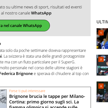
o su ultime news di sport, risultati ed eventi
ti al nostro canale
WhatsApp
ULTI
ra nel canale WhatsApp
o
ciata solo da poche settimane doveva rappresentare
i
. La svizzera è stata una delle grandi protagoniste
nte ma con un fiuto particolare per il SuperG.
 molto personale nel corso delle ultime stagioni è
Federica Brignone
e sperava di chiudere al top con
Forse ti può interessare
Brignone brucia le tappe per Milano-
Cortina: primo giorno sugli sci. La
fiamma olimpica si accende sulle