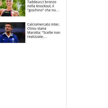
Taddeucci bronzo
nella knockout, il
"giochino" che non
le piace: "La Senna?
Oggi era pulita"
Calciomercato Inter,
Chivu stana
Marotta: "Scelte non
realizzate,
dobbiamo
completare la
squadra"