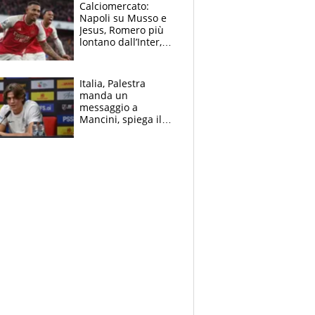
B. Rune verso la
Calciomercato:
rinuncia
Napoli su Musso e
Jesus, Romero più
lontano dall’Inter,
delirio Mastantuono,
Juve su Trubin. Il
tabellone
Italia, Palestra
manda un
messaggio a
Mancini, spiega il
motivo del no
all’Inter e lancia
l'alleanza con
Donnarumma