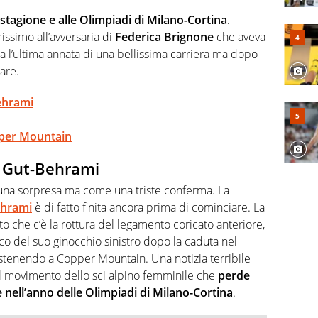
hanno segreti: basket, football, baseball e la capacità
ve altri non vedono granché
stagione e alle Olimpiadi di Milano-Cortina
.
issimo all’avversaria di
Federica Brignone
che aveva
 l’ultima annata di una bellissima carriera ma dopo
are.
Behrami
opper Mountain
a Gut-Behrami
 una sorpresa ma come una triste conferma. La
ehrami
è di fatto finita ancora prima di cominciare. La
ato che c’è la rottura del legamento coricato anteriore,
co del suo ginocchio sinistro dopo la caduta nel
ostenendo a Copper Mountain. Una notizia terribile
o il movimento dello sci alpino femminile che
perde
 nell’anno delle Olimpiadi di Milano-Cortina
.