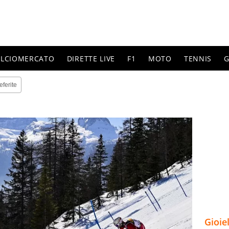
ALCIOMERCATO
DIRETTE LIVE
F1
MOTO
TENNIS
G
eferite
Gioie