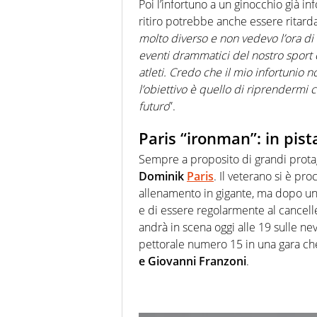
Poi l’infortuno a un ginocchio già in
ritiro potrebbe anche essere ritarda
molto diverso e non vedevo l’ora di 
eventi drammatici del nostro sport 
atleti. Credo che il mio infortunio 
l’obiettivo è quello di riprendermi
futuro
”.
Paris “ironman”: in pis
Sempre a proposito di grandi prota
Dominik
Paris
. Il veterano si è pr
allenamento in gigante, ma dopo un 
e di essere regolarmente al cancell
andrà in scena oggi alle 19 sulle ne
pettorale numero 15 in una gara ch
e Giovanni Franzoni
.