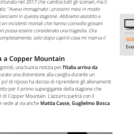
fortunato nel 2017 che cambia tutti gli scenari, ma il
to: “
Avevo immaginato i prossimi mesi in modo
lanciami in questa stagione. Abbiamo assistito a
con incidenti mortali che hanno coinvolto giovani
non possa essere considerato una tragedia. Ora
 completamente, solo dopo capirò cosa mi riserva il
GUI
Even
ta a Copper Mountain
gonisti, una buona notizia per
l’Italia arriva da
ocurato una distorsione alla caviglia durante un
po’ di riposo ha deciso di riprendere gli allenamenti
etto per il primo supergigante della stagione che
vi di Copper Mountain. L’azzurro partirà con il
e vede al via anche
Mattia Casse, Guglielmo Bosca