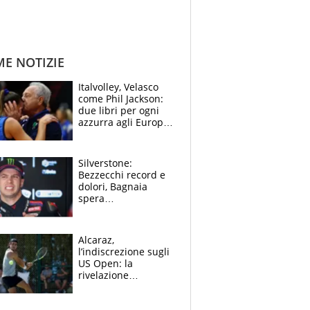
ME NOTIZIE
Italvolley, Velasco
come Phil Jackson:
due libri per ogni
azzurra agli Europei.
Quello per Sylla è
“geniale”
Silverstone:
Bezzecchi record e
dolori, Bagnaia
spera
nell'antidolorifico,
Marquez si tira fuori
e vota Aprilia
Alcaraz,
l’indiscrezione sugli
US Open: la
rivelazione
dell’amico
giornalista e il piano