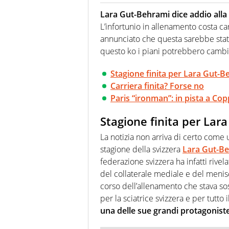
Per lui gli sport americani non 
innata di trovare la notizia do
Lara Gut-Behrami dice addio alla 
L’infortunio in allenamento costa car
annunciato che questa sarebbe stata
questo ko i piani potrebbero cambi
Stagione finita per Lara Gut-
Carriera finita? Forse no
Paris “ironman”: in pista a C
Stagione finita per Lar
La notizia non arriva di certo come
stagione della svizzera
Lara Gut-B
federazione svizzera ha infatti rivel
del collaterale mediale e del menis
corso dell’allenamento che stava s
per la sciatrice svizzera e per tutt
una delle sue grandi protagoniste