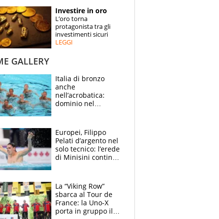
STORIE
Investire in oro
L’oro torna
SPECIALI
protagonista tra gli
investimenti sicuri
LEGGI
ESPERTI
ME GALLERY
CONTATTI
Italia di bronzo
anche
nell’acrobatica:
dominio nel
medagliere, ora
tocca a Ceccon, Curti
e compagni
Europei, Filippo
continuare
Pelati d’argento nel
solo tecnico: l’erede
di Minisini continua
a stupire, Los
Angeles è già nel
mirino
La “Viking Row”
sbarca al Tour de
France: la Uno-X
porta in gruppo il