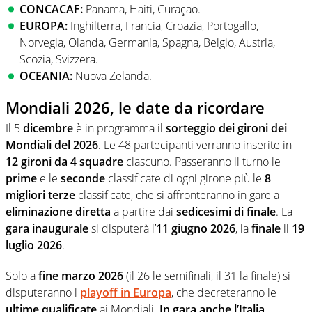
CONCACAF:
Panama, Haiti, Curaçao.
EUROPA:
Inghilterra, Francia, Croazia, Portogallo,
Norvegia, Olanda, Germania, Spagna, Belgio, Austria,
Scozia, Svizzera.
OCEANIA:
Nuova Zelanda.
Mondiali 2026, le date da ricordare
Il 5
dicembre
è in programma il
sorteggio dei gironi dei
Mondiali del 2026
. Le 48 partecipanti verranno inserite in
12 gironi da 4 squadre
ciascuno. Passeranno il turno le
prime
e le
seconde
classificate di ogni girone più le
8
migliori terze
classificate, che si affronteranno in gare a
eliminazione diretta
a partire dai
sedicesimi di finale
. La
gara inaugurale
si disputerà l’
11 giugno 2026
, la
finale
il
19
luglio 2026
.
Solo a
fine marzo 2026
(il 26 le semifinali, il 31 la finale) si
disputeranno i
playoff in Europa
, che decreteranno le
ultime qualificate
ai Mondiali.
In gara anche l’Italia
,