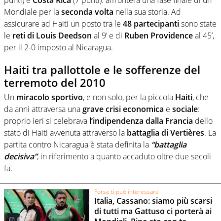
Mondiale per la
seconda volta
nella sua storia. Ad
assicurare ad Haiti un posto tra le
48 partecipanti
sono state
le
reti di Louis Deedson
al 9’ e di
Ruben Providence
al 45’,
per il 2-0 imposto al Nicaragua.
Haiti tra pallottole e le sofferenze del
terremoto del 2010
Un
miracolo sportivo
, e non solo, per la piccola
Haiti
, che
da anni attraversa una
grave crisi economica
e
sociale
:
proprio ieri si celebrava
l’indipendenza dalla Francia
dello
stato di Haiti avvenuta attraverso la
battaglia di Vertières
. La
partita contro Nicaragua è stata definita la
“battaglia
decisiva”
, in riferimento a quanto accaduto oltre due secoli
fa.
Forse ti può interessare
Italia, Cassano: siamo più scarsi
di tutti ma Gattuso ci porterà ai