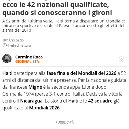
ecco le 42 nazionali qualificate,
quando si conosceranno i gironi
A 52 anni dall'ultima volta, Haiti torna a disputare un Mondiale:
miracolo sportivo e sociale, il Paese è ancora sotto gli effetti del
sisma del 2010
19/11/25 09:55
4 min di lettura
Carmine Roca
GIORNALISTA
Giornalista pubblicista, appassionato di calcio in tutte le
sue sfaccettature, con una particolare predilezione per i
Haiti
parteciperà alla
fase finale dei Mondiali del 2026
a 52
campionati minori.
anni di distanza dall’ultima presenza. Per la nazionale guidata
dal francese
Migné
è la seconda apparizione dopo
Germania 1974 (perse 3-1 contro l’Italia). Decisiva la vittoria
contro il
Nicaragua
. La storia di
Haiti
e le
42 squadre
già
qualificate ai
Mondiali 2026
.