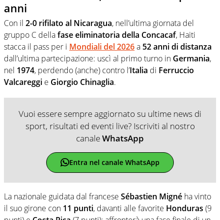
anni
Con il
2-0 rifilato al Nicaragua
, nell’ultima giornata del
gruppo C della
fase eliminatoria della Concacaf
, Haiti
stacca il pass per i
Mondiali del 2026
a
52 anni di distanza
dall’ultima partecipazione: uscì al primo turno in
Germania
,
nel
1974
, perdendo (anche) contro l’
Italia
di
Ferruccio
Valcareggi
e
Giorgio Chinaglia
.
Vuoi essere sempre aggiornato su ultime news di
sport, risultati ed eventi live? Iscriviti al nostro
canale
WhatsApp
Entra nel canale WhatsApp
La nazionale guidata dal francese
Sébastien Migné
ha vinto
il suo girone con
11 punti
, davanti alle favorite
Honduras
(9
punti) e
Costa Rica
(7 punti): affronterà una fase finale di un