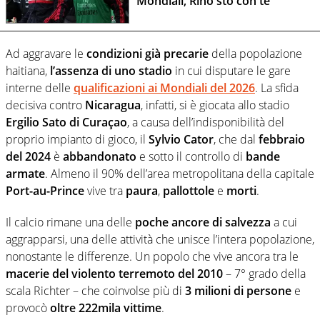
Mondiali, Rino sto con te
Ad aggravare le
condizioni già precarie
della popolazione
haitiana,
l’assenza di uno stadio
in cui disputare le gare
interne delle
qualificazioni ai Mondiali del 2026
. La sfida
decisiva contro
Nicaragua
, infatti, si è giocata allo stadio
Ergilio Sato di Curaçao
, a causa dell’indisponibilità del
proprio impianto di gioco, il
Sylvio Cator
, che dal
febbraio
del 2024
è
abbandonato
e sotto il controllo di
bande
armate
. Almeno il 90% dell’area metropolitana della capitale
Port-au-Prince
vive tra
paura
,
pallottole
e
morti
.
Il calcio rimane una delle
poche ancore di salvezza
a cui
aggrapparsi, una delle attività che unisce l’intera popolazione,
nonostante le differenze. Un popolo che vive ancora tra le
macerie del violento terremoto del 2010
– 7° grado della
scala Richter – che coinvolse più di
3 milioni di persone
e
provocò
oltre 222mila vittime
.