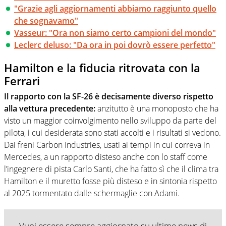
"Grazie agli aggiornamenti abbiamo raggiunto quello
che sognavamo"
Vasseur: "Ora non siamo certo campioni del mondo"
Leclerc deluso: "Da ora in poi dovrò essere perfetto"
Hamilton e la fiducia ritrovata con la
Ferrari
Il rapporto con la SF-26 è decisamente diverso rispetto
alla vettura precedente:
anzitutto è una monoposto che ha
visto un maggior coinvolgimento nello sviluppo da parte del
pilota, i cui desiderata sono stati accolti e i risultati si vedono.
Dai freni Carbon Industries, usati ai tempi in cui correva in
Mercedes, a un rapporto disteso anche con lo staff come
l’ingegnere di pista Carlo Santi, che ha fatto sì che il clima tra
Hamilton e il muretto fosse più disteso e in sintonia rispetto
al 2025 tormentato dalle schermaglie con Adami.
Vuoi essere sempre aggiornato su ultime news di