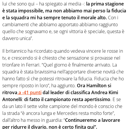
lui che sono qui – ha spiegato ai media -:
la prima stagione
è stata impossibile, ma non abbiamo mai perso la fiducia
e la squadra mi ha sempre tenuto il morale alto.
Con i
cambiamenti che abbiamo apportato abbiamo raggiunto
quello che sognavamo e, se ogni vittoria è speciale, questa è
davvero unica”.
Il britannico ha ricordato quando vedeva vincere le rosse in
tv, e crescendo si è chiesto che sensazione si provasse nel
trionfare in Ferrari. “Quel giorno è finalmente arrivato. La
squadra è stata bravissima nell’apportare diverse novità che
hanno fatto sì che potessi ritrovare la fiducia. Fiducia che ho
sempre riposto in loro”, ha aggiunto.
Ora Hamilton si
ritrova
a -41 punti
dal leader di classifica Andrea Kimi
Antonelli
:
di fatto il campionato resta apertissimo
. E se
da un lato il sette volte campione del mondo è conscio che
la strada “è ancora lunga e Mercedes resta molto forte”,
dall’altro ha messo in guardia: “
Continueremo a lavorare
per ridurre il divario, non è certo finita qui”.