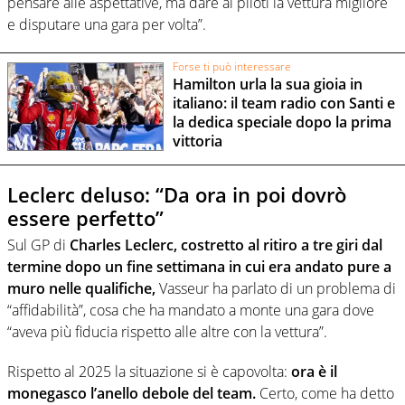
pensare alle aspettative, ma dare ai piloti la vettura migliore
e disputare una gara per volta”.
Forse ti può interessare
Hamilton urla la sua gioia in
italiano: il team radio con Santi e
la dedica speciale dopo la prima
vittoria
Leclerc deluso: “Da ora in poi dovrò
essere perfetto”
Sul GP di
Charles Leclerc, costretto al ritiro a tre giri dal
termine dopo un fine settimana in cui era andato pure a
muro nelle qualifiche,
Vasseur ha parlato di un problema di
“affidabilità”, cosa che ha mandato a monte una gara dove
“aveva più fiducia rispetto alle altre con la vettura”.
Rispetto al 2025 la situazione si è capovolta:
ora è il
monegasco l’anello debole del team.
Certo, come ha detto