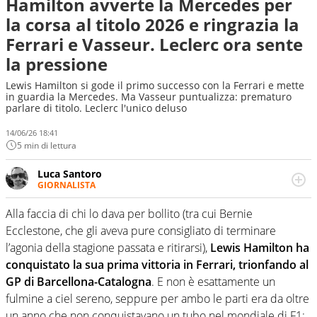
Hamilton avverte la Mercedes per
la corsa al titolo 2026 e ringrazia la
Ferrari e Vasseur. Leclerc ora sente
la pressione
Lewis Hamilton si gode il primo successo con la Ferrari e mette
in guardia la Mercedes. Ma Vasseur puntualizza: prematuro
parlare di titolo. Leclerc l'unico deluso
14/06/26 18:41
5 min di lettura
Luca Santoro
GIORNALISTA
Esperto di Motorsport ma, più in generale, appassionato
di tutto ciò che sia Sport, anche senza il Motor. Dà il
Alla faccia di chi lo dava per bollito (tra cui Bernie
meglio di sé quando la strada fa largo alle due o alle
Ecclestone, che gli aveva pure consigliato di terminare
quattro ruote
l’agonia della stagione passata e ritirarsi),
Lewis Hamilton ha
conquistato la sua prima vittoria in Ferrari, trionfando al
GP di Barcellona-Catalogna
. E non è esattamente un
fulmine a ciel sereno, seppure per ambo le parti era da oltre
un anno che non conquistavano un tubo nel mondiale di F1: