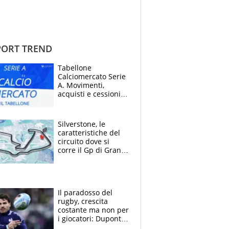
ORT TREND
Tabellone
Calciomercato Serie
A. Movimenti,
acquisti e cessioni:
estate 2026-27
Silverstone, le
caratteristiche del
circuito dove si
corre il Gp di Gran
Bretagna del
Motomondiale
Il paradosso del
rugby, crescita
costante ma non per
i giocatori: Dupont
(il più pagato al