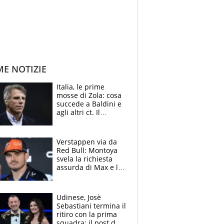
ME NOTIZIE
Italia, le prime
mosse di Zola: cosa
succede a Baldini e
agli altri ct. Il
Borussia tenta un
altro sgarbo agli
azzurri
Verstappen via da
Red Bull: Montoya
svela la richiesta
assurda di Max e lo
avverte: “Sicuro
Mercedes e
McLaren siano
Udinese, Josè
meglio?”
Sebastiani termina il
ritiro con la prima
squadra: il post del