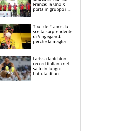
France: la Uno-X
porta in gruppo il
rito della Norvegia
di Haaland e
compagni
Tour de France, la
scelta sorprendente
di Vingegaard:
perché la maglia
gialla indossa la
mascherina, il
rischio da evitare
Larissa Iapichino
record italiano nel
salto in lungo:
battuta di un
centimetro mamma
Fiona May