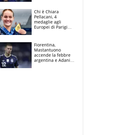
mondo) guadagna
solo 1,4 milioni
Chi è Chiara
all'anno
Pellacani, 4
medaglie agli
Europei di Parigi
2026, papà
Giampaolo
giornalista, mamma
Fiorentina,
insegnante e il
Mastantuono
fratello calciatore
accende la febbre
argentina e Adani
impazzisce. Ma
Antognoni ‘rovina la
festa’ a Commisso