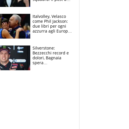
figlio di Amadeus e
Sanremo sullo
sfondo
Italvolley, Velasco
come Phil Jackson:
due libri per ogni
azzurra agli Europei.
Quello per Sylla è
“geniale”
Silverstone:
Bezzecchi record e
dolori, Bagnaia
spera
nell'antidolorifico,
Marquez si tira fuori
e vota Aprilia