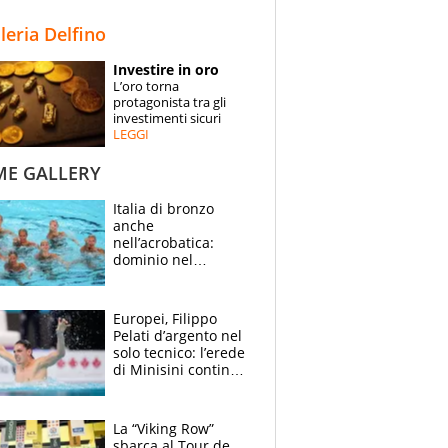
STORIE
lleria Delfino
SPECIALI
Investire in oro
L’oro torna
ESPERTI
protagonista tra gli
investimenti sicuri
LEGGI
CONTATTI
ME GALLERY
Italia di bronzo
anche
nell’acrobatica:
dominio nel
medagliere, ora
tocca a Ceccon, Curti
e compagni
Europei, Filippo
continuare
Pelati d’argento nel
solo tecnico: l’erede
di Minisini continua
a stupire, Los
Angeles è già nel
mirino
La “Viking Row”
sbarca al Tour de