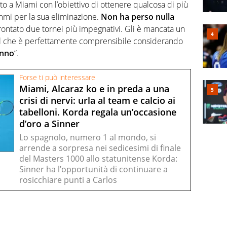
o a Miami con l’obiettivo di ottenere qualcosa di più
mmi per la sua eliminazione.
Non ha perso nulla
rontato due tornei più impegnativi. Gli è mancata un
a, il che è perfettamente comprensibile considerando
anno
“.
Forse ti può interessare
Miami, Alcaraz ko e in preda a una
crisi di nervi: urla al team e calcio ai
tabelloni. Korda regala un’occasione
d’oro a Sinner
Lo spagnolo, numero 1 al mondo, si
arrende a sorpresa nei sedicesimi di finale
del Masters 1000 allo statunitense Korda:
Sinner ha l’opportunità di continuare a
rosicchiare punti a Carlos