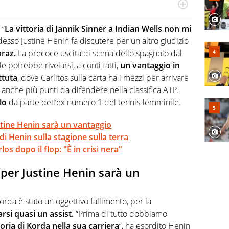
 il glossario del calcio in una nicchia di esperti, lui ne
a svista arbitrale né gli umori social del mondo delle
 “
La vittoria di Jannik Sinner a Indian Wells non mi
desso Justine Henin fa discutere per un altro giudizio
araz.
La precoce uscita di scena dello spagnolo dal
potrebbe rivelarsi, a conti fatti,
un vantaggio in
ttuta
, dove Carlitos sulla carta ha i mezzi per arrivare
a anche più punti da difendere nella classifica ATP.
lo
da parte dell’ex numero 1 del tennis femminile.
stine Henin sarà un vantaggio
di Henin sulla stagione sulla terra
s dopo il flop: "È in crisi nera"
per Justine Henin sarà un
Korda è stato un oggettivo fallimento, per la
rsi quasi un assist.
“Prima di tutto dobbiamo
oria di Korda nella sua carriera
“, ha esordito Henin