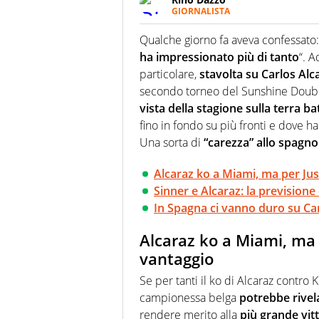
GIORNALISTA
Se mai ci fosse modo di traslare
farebbe parte. Non si perde un
Qualche giorno fa aveva confessato:
curve
ha impressionato più di tanto
“. A
particolare,
stavolta su Carlos Alc
secondo torneo del Sunshine Double 
vista della stagione sulla terra ba
fino in fondo su più fronti e dove h
Una sorta di
“carezza” allo spagno
Alcaraz ko a Miami, ma per Ju
Sinner e Alcaraz: la previsione 
In Spagna ci vanno duro su Carlo
Alcaraz ko a Miami, ma 
vantaggio
Se per tanti il ko di Alcaraz contro 
campionessa belga
potrebbe rivela
rendere merito alla
più grande vitt