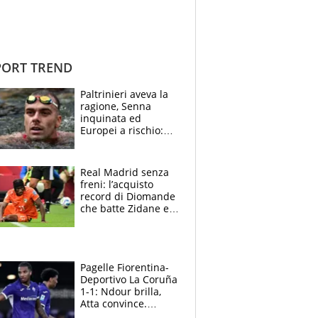
ORT TREND
Paltrinieri aveva la
ragione, Senna
inquinata ed
Europei a rischio:
allenamenti fermi,
cosa succede
adesso
Real Madrid senza
freni: l’acquisto
record di Diomande
che batte Zidane e
Ronaldo. Vinicius
rinnova: le cifre
Pagelle Fiorentina-
Deportivo La Coruña
1-1: Ndour brilla,
Atta convince.
Pongracic rovina