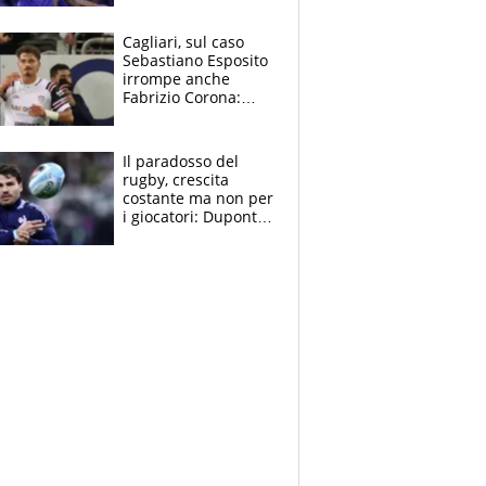
tutto nel finale
Cagliari, sul caso
Sebastiano Esposito
irrompe anche
Fabrizio Corona:
“Ecco cosa è
successo, ho le
prove”
Il paradosso del
rugby, crescita
costante ma non per
i giocatori: Dupont
(il più pagato al
mondo) guadagna
solo 1,4 milioni
all'anno