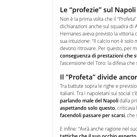
Le “profezie” sul Napoli
Non è la prima volta che il “Profeta”
dichiarazioni anche sul squadra di A
Hernanes aveva previsto la vittoria d
sua intuizione: “Il calcio non è solo 
devono ritrovare. Per questo, per m
conseguenza di prestazioni che 
l’ascensione del Toro: la difesa che
Il “Profeta” divide ancor
Tra battute sopra le righe e previsio
italiani. Tra i napoletani sui social 
parlando male del Napoli
dalla pr
aspettando solo questo
, criticav
facendoli passare per scarsi
, che
E infine: “Avrà anche ragione nel suo
tattiche che il suo occhio espert