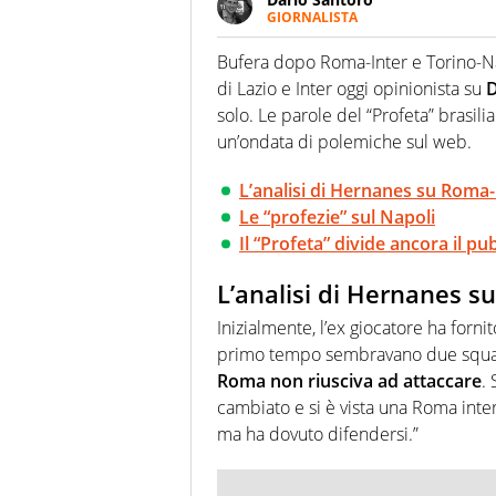
GIORNALISTA
Scrive, commenta, racconta lo s
modo di concentrarsi sulle inte
Bufera dopo Roma-Inter e Torino-N
di Lazio e Inter oggi opinionista su
solo. Le parole del “Profeta” brasil
un’ondata di polemiche sul web.
L’analisi di Hernanes su Roma-
Le “profezie” sul Napoli
Il “Profeta” divide ancora il pu
L’analisi di Hernanes s
Inizialmente, l’ex giocatore ha fornit
primo tempo sembravano due squadre d
Roma non riusciva ad attaccare
.
cambiato e si è vista una Roma inter
ma ha dovuto difendersi.”