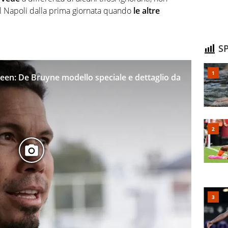
il Napoli dalla prima giornata quando
le altre
SP
ween: De Bruyne modello speciale e dettaglio da