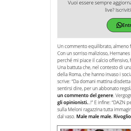
Vuoi essere sempre aggiornat
live? Iscrivi
Ent
Un commento equilibrato, almeno fino
Con un sorriso malizioso, Hernanes
perché mi piace il calcio offensivo,
Una battuta che, nel contesto di una 
della Roma, che hanno invaso i soci
scrive: “Da domani mattina disdetta
sentirsi dire, per un abbonato reg
un commento del genere
. Vergog
gli opinionisti.
..!” E infine: “DAZN p
sulla Meloni ragazzina tutta immagin
dal vaso.
Male male male. Rivogli