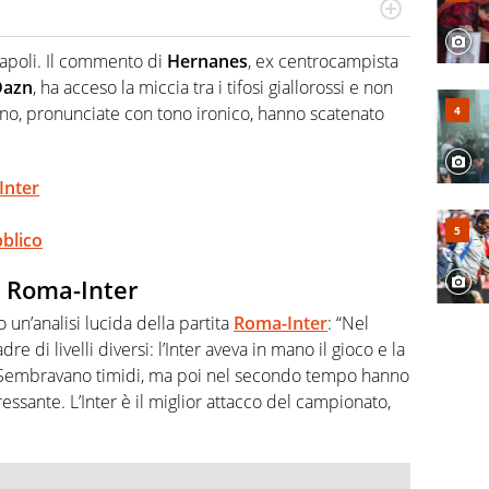
port in tutte le sfaccettature. Tocca l'apice quando ha
rviste ai grandi protagonisti
apoli. Il commento di
Hernanes
, ex centrocampista
Dazn
, ha acceso la miccia tra i tifosi giallorossi e non
iano, pronunciate con tono ironico, hanno scatenato
Inter
bblico
u Roma-Inter
o un’analisi lucida della partita
Roma-Inter
: “Nel
i livelli diversi: l’Inter aveva in mano il gioco e la
 Sembravano timidi, ma poi nel secondo tempo hanno
essante. L’Inter è il miglior attacco del campionato,