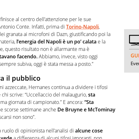
 finisce al centro dell’attenzione per le sue
ntonio Conte. Infatti, prima di
Torino-Napoli
,
ei granata ai microfoni di Dazn, giustificando poi la
materia,
l’energia del Napoli è un po’ calata
e la
e, questo risultato non è allarmante ma è
GUI
stavano facendo.
Abbiamo, invece, visto oggi
Even
 sempre subiva, oggi è stata messa a posto.”
a il pubblico
ni azzeccate, Hernanes continua a dividere i tifosi
c’è chi scrive: “Uccellaccio del malaugurio,
sta
ima giornata di campionato.” E ancora:
“Sta
a le scorse settimane anche
De Bruyne e McTominay
 scarsi non sono”.
 ruolo di opinionista nell’analisi di
alcune cose
o vede
a differenza di alcuni tifosi ignoranti, non