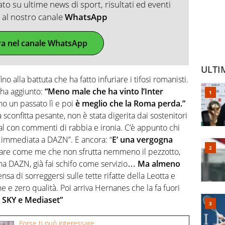
o su ultime news di sport, risultati ed eventi
ti al nostro canale
WhatsApp
ra nel canale WhatsApp
ULTI
 alla battuta che ha fatto infuriare i tifosi romanisti.
 ha aggiunto:
“Meno male che ha vinto l’Inter
 ho un passato lì e poi
è meglio che la Roma perda.”
sconfitta pesante, non è stata digerita dai sostenitori
al con commenti di rabbia e ironia. C’è appunto chi
 immediata a DAZN”. E ancora: “
E’ una vergogna
olare come me che non sfrutta nemmeno il pezzotto,
na DAZN, già fai schifo come servizio…
Ma almeno
ensa di sorreggersi sulle tette rifatte della Leotta e
e e zero qualità. Poi arriva Hernanes che la fa fuori
o SKY e Mediaset”
Forse ti può interessare