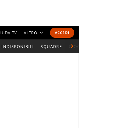
UIDA TV
ALTRO
ACCEDI
INDISPONIBILI
CALENDARI E CLASSIFICHE
SQUADRE
GIOCATORI SERIE A
ALTRI SPORT
MONDIALI 2026
OLIMPIADI
GOSSIP
LIFESTYLE