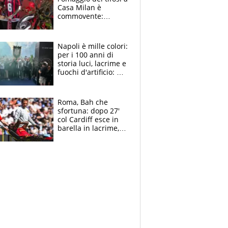
Casa Milan è
commovente:
maglie, bandiere,
sciarpe, lacrime e
bigliettini
Napoli è mille colori:
per i 100 anni di
storia luci, lacrime e
fuochi d'artificio: De
Laurentiis salta al
coro anti-Juve
Roma, Bah che
sfortuna: dopo 27'
col Cardiff esce in
barella in lacrime,
Dybala rigore da
schiaffi, i giallorossi
prendono 3 gol in
45'