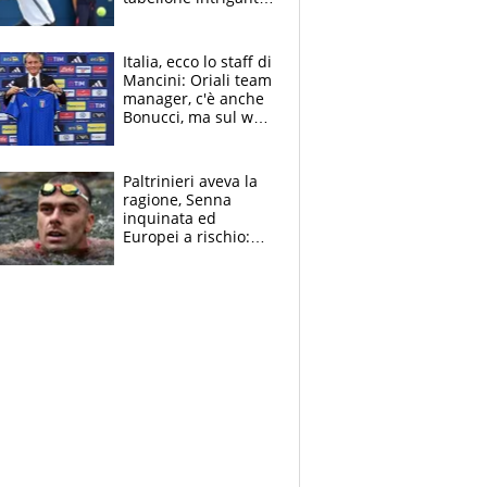
"Penso solo a
Borges, ma sono
felice del mio livello"
Italia, ecco lo staff di
Mancini: Oriali team
manager, c'è anche
Bonucci, ma sul web
infuria la polemica
Paltrinieri aveva la
ragione, Senna
inquinata ed
Europei a rischio:
allenamenti fermi,
cosa succede
adesso