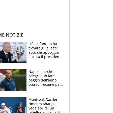
ME NOTIZIE
Fifa, Infantino ha
trovato gli alleati:
ecco chi appoggia
ancora il presidente
che spera di essere
rieletto
Napoli, perchè
Allegri può fare
peggio dell'anno
scorso: l'esame per
Manna, le colpe di
Conte e il gioco del
Monopoly
Montreal, Darderi
rimonta Shang e
vede aprirsi un
tabellone intrigante: