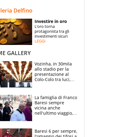
STORIE
lleria Delfino
SPECIALI
Investire in oro
L’oro torna
ESPERTI
protagonista tra gli
investimenti sicuri
LEGGI
CONTATTI
ME GALLERY
Vozinha, in 30mila
allo stadio per la
presentazione al
Colo-Colo tra luci,
spettacolo, elicotteri
e paracadutisti
La famiglia di Franco
Baresi sempre
vicina anche
nell'ultimo viaggio,
la moglie Maura, i
figli e i suoi cari
circondati
Baresi 6 per sempre,
dall'affetto dei tifosi
l'omaggio dei tifosi a