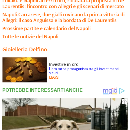
Lukaku e Napoli ai ferri corti, rifiutata la proposta di De
Laurentiis: l’incontro con Allegri e gli scenari di mercato
Napoli-Carrarese, due gialli rovinano la prima vittoria di
Allegri: il caso Anguissa e la bordata di De Laurentiis
Prossime partite e calendario del Napoli
Tutte le notizie del Napoli
Gioielleria Delfino
Investire in oro
L’oro torna protagonista tra gli investimenti
sicuri
LEGGI