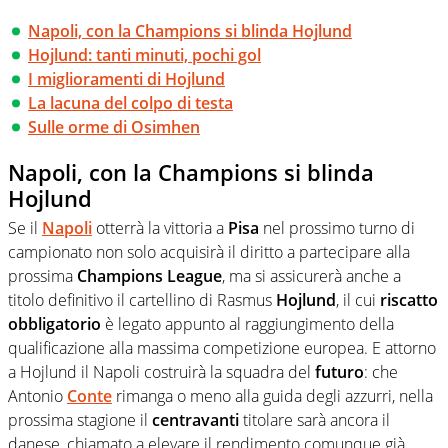
Napoli, con la Champions si blinda Hojlund
Hojlund: tanti minuti, pochi gol
I miglioramenti di Hojlund
La lacuna del colpo di testa
Sulle orme di Osimhen
Napoli, con la Champions si blinda
Hojlund
Se il
Napoli
otterrà la vittoria a
Pisa
nel prossimo turno di
campionato non solo acquisirà il diritto a partecipare alla
prossima
Champions
League
, ma si assicurerà anche a
titolo definitivo il cartellino di Rasmus
Hojlund
, il cui
riscatto
obbligatorio
è legato appunto al raggiungimento della
qualificazione alla massima competizione europea. E attorno
a Hojlund il Napoli costruirà la squadra del
futuro
: che
Antonio
Conte
rimanga o meno alla guida degli azzurri, nella
prossima stagione il
centravanti
titolare sarà ancora il
danese, chiamato a elevare il rendimento comunque già