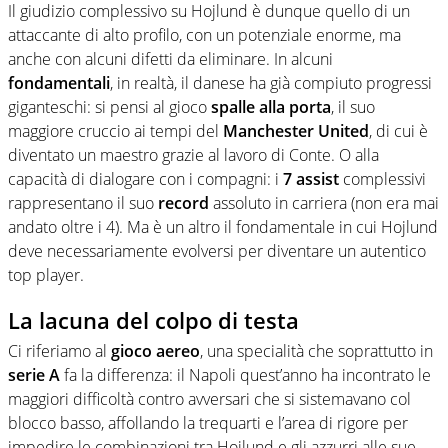
Il giudizio complessivo su Hojlund è dunque quello di un
attaccante di alto profilo, con un potenziale enorme, ma
anche con alcuni difetti da eliminare. In alcuni
fondamentali
, in realtà, il danese ha già compiuto progressi
giganteschi: si pensi al gioco
spalle
alla
porta
, il suo
maggiore cruccio ai tempi del
Manchester
United
, di cui è
diventato un maestro grazie al lavoro di Conte. O alla
capacità di dialogare con i compagni: i
7 assist
complessivi
rappresentano il suo
record
assoluto in carriera (non era mai
andato oltre i 4). Ma è un altro il fondamentale in cui Hojlund
deve necessariamente evolversi per diventare un autentico
top player.
La lacuna del colpo di testa
Ci riferiamo al
gioco aereo
, una specialità che soprattutto in
serie A
fa la differenza: il Napoli quest’anno ha incontrato le
maggiori difficoltà contro avversari che si sistemavano col
blocco basso, affollando la trequarti e l’area di rigore per
impedire le combinazioni tra Hojlund e gli azzurri alle sue