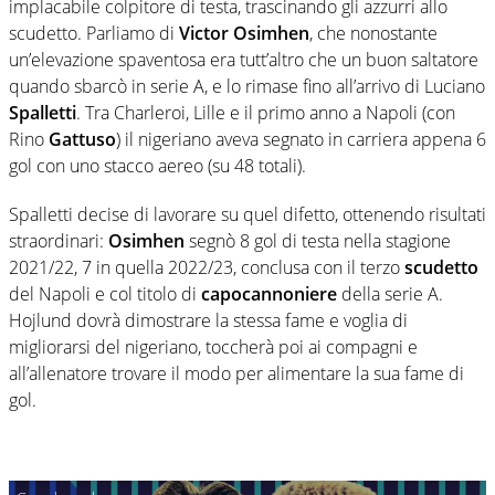
implacabile colpitore di testa, trascinando gli azzurri allo
scudetto. Parliamo di
Victor
Osimhen
, che nonostante
un’elevazione spaventosa era tutt’altro che un buon saltatore
quando sbarcò in serie A, e lo rimase fino all’arrivo di Luciano
Spalletti
. Tra Charleroi, Lille e il primo anno a Napoli (con
Rino
Gattuso
) il nigeriano aveva segnato in carriera appena 6
gol con uno stacco aereo (su 48 totali).
Spalletti decise di lavorare su quel difetto, ottenendo risultati
straordinari:
Osimhen
segnò 8 gol di testa nella stagione
2021/22, 7 in quella 2022/23, conclusa con il terzo
scudetto
del Napoli e col titolo di
capocannoniere
della serie A.
Hojlund dovrà dimostrare la stessa fame e voglia di
migliorarsi del nigeriano, toccherà poi ai compagni e
all’allenatore trovare il modo per alimentare la sua fame di
gol.