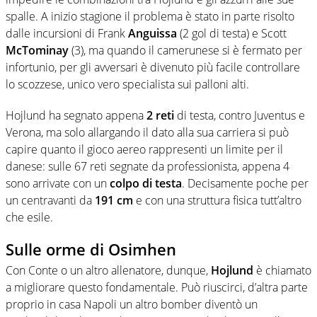
spalle. A inizio stagione il problema è stato in parte risolto
dalle incursioni di Frank
Anguissa
(2 gol di testa) e Scott
McTominay
(3), ma quando il camerunese si è fermato per
infortunio, per gli avversari è divenuto più facile controllare
lo scozzese, unico vero specialista sui palloni alti.
Hojlund ha segnato appena
2 reti
di testa, contro Juventus e
Verona, ma solo allargando il dato alla sua carriera si può
capire quanto il gioco aereo rappresenti un limite per il
danese: sulle 67 reti segnate da professionista, appena 4
sono arrivate con un
colpo di testa
. Decisamente poche per
un centravanti da
191
cm
e con una struttura fisica tutt’altro
che esile.
Sulle orme di Osimhen
Con Conte o un altro allenatore, dunque,
Hojlund
è chiamato
a migliorare questo fondamentale. Può riuscirci, d’altra parte
proprio in casa Napoli un altro bomber diventò un