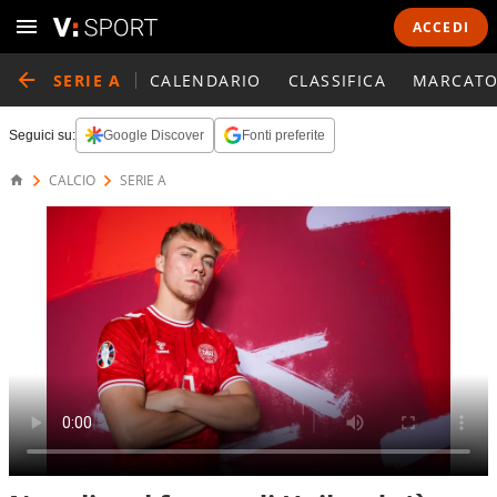
ACCEDI
SERIE A
CALENDARIO
CLASSIFICA
MARCATO
Seguici su:
Google Discover
Fonti preferite
CALCIO
SERIE A