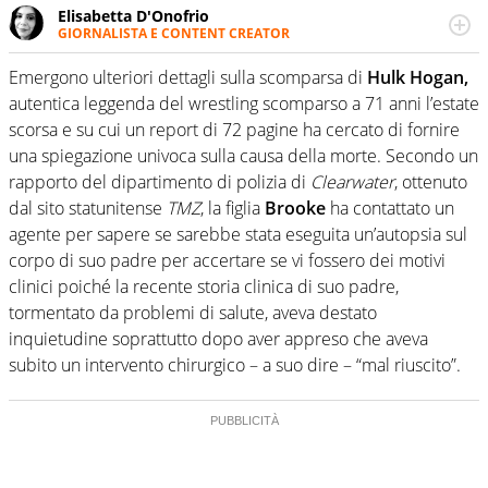
Elisabetta D'Onofrio
GIORNALISTA E CONTENT CREATOR
Giornalista professionista dal 2007, scrive per curiosità
personale e necessità: soprattutto di calcio, di sport e dei
Emergono ulteriori dettagli sulla scomparsa di
Hulk Hogan,
suoi protagonisti, concedendosi innocenti evasioni
autentica leggenda del wrestling scomparso a 71 anni l’estate
nell'ambito della creazione di format. Un tempo ala
scorsa e su cui un report di 72 pagine ha cercato di fornire
destra, oggi si sente a suo agio nel ruolo di libero. Cura
una spiegazione univoca sulla causa della morte. Secondo un
una classifica riservata dei migliori 5 calciatori di sempre.
rapporto del dipartimento di polizia di
Clearwater
, ottenuto
dal sito statunitense
TMZ
, la figlia
Brooke
ha contattato un
agente per sapere se sarebbe stata eseguita un’autopsia sul
corpo di suo padre per accertare se vi fossero dei motivi
clinici poiché la recente storia clinica di suo padre,
tormentato da problemi di salute, aveva destato
inquietudine soprattutto dopo aver appreso che aveva
subito un intervento chirurgico – a suo dire – “mal riuscito”.