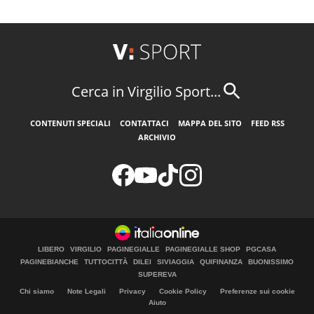
Cerca in Virgilio Sport...
CONTENUTI SPECIALI
CONTATTACI
MAPPA DEL SITO
FEED RSS
ARCHIVIO
LIBERO
VIRGILIO
PAGINEGIALLE
PAGINEGIALLE SHOP
PGCASA
PAGINEBIANCHE
TUTTOCITTÀ
DILEI
SIVIAGGIA
QUIFINANZA
BUONISSIMO
SUPEREVA
Chi siamo
Note Legali
Privacy
Cookie Policy
Preferenze sui cookie
Aiuto