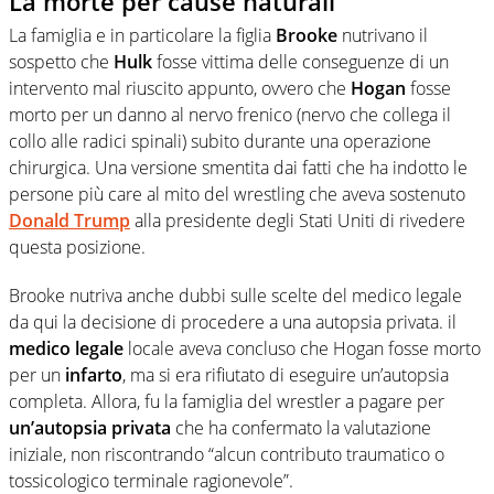
La morte per cause naturali
La famiglia e in particolare la figlia
Brooke
nutrivano il
sospetto che
Hulk
fosse vittima delle conseguenze di un
intervento mal riuscito appunto, ovvero che
Hogan
fosse
morto per un danno al nervo frenico (nervo che collega il
collo alle radici spinali) subito durante una operazione
chirurgica. Una versione smentita dai fatti che ha indotto le
persone più care al mito del wrestling che aveva sostenuto
Donald Trump
alla presidente degli Stati Uniti di rivedere
questa posizione.
Brooke nutriva anche dubbi sulle scelte del medico legale
da qui la decisione di procedere a una autopsia privata. il
medico legale
locale aveva concluso che Hogan fosse morto
per un
infarto
, ma si era rifiutato di eseguire un’autopsia
completa. Allora, fu la famiglia del wrestler a pagare per
un’autopsia privata
che ha confermato la valutazione
iniziale, non riscontrando “alcun contributo traumatico o
tossicologico terminale ragionevole”.