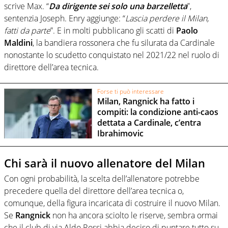
scrive Max. “
Da dirigente sei solo una barzelletta
”,
sentenzia Joseph. Enry aggiunge: “
Lascia perdere il Milan,
fatti da parte
”. E in molti pubblicano gli scatti di
Paolo
Maldini
, la bandiera rossonera che fu silurata da Cardinale
nonostante lo scudetto conquistato nel 2021/22 nel ruolo di
direttore dell’area tecnica.
Forse ti può interessare
Milan, Rangnick ha fatto i
compiti: la condizione anti-caos
dettata a Cardinale, c’entra
Ibrahimovic
Chi sarà il nuovo allenatore del Milan
Con ogni probabilità, la scelta dell’allenatore potrebbe
precedere quella del direttore dell’area tecnica o,
comunque, della figura incaricata di costruire il nuovo Milan.
Se
Rangnick
non ha ancora sciolto le riserve, sembra ormai
che il club di via Aldo Rossi abbia deciso di puntare tutto su