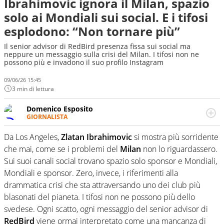
Ibrahimovic ignora il Milan, spazio
solo ai Mondiali sui social. E i tifosi
esplodono: “Non tornare più”
Il senior advisor di RedBird presenza fissa sui social ma
neppure un messaggio sulla crisi del Milan. I tifosi non ne
possono più e invadono il suo profilo Instagram
09/06/26 15:45
3 min di lettura
Domenico Esposito
GIORNALISTA
Da vent’anni in campo e sul campo per vivere ogni evento
in tutte le sue sfaccettature. Passione smisurata per il
Da Los Angeles,
Zlatan Ibrahimovic
si mostra più sorridente
calcio e per la sfera di cuoio. Il pallone è una cosa
che mai, come se i problemi del
Milan
non lo riguardassero.
serissima, guai a dirgli di no
Sui suoi canali social trovano spazio solo sponsor e Mondiali,
Mondiali e sponsor. Zero, invece, i riferimenti alla
drammatica crisi che sta attraversando uno dei club più
blasonati del pianeta. I tifosi non ne possono più dello
svedese. Ogni scatto, ogni messaggio del senior advisor di
RedBird
viene ormai interpretato come una mancanza di