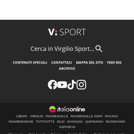
Cerca in Virgilio Sport...
CONTENUTI SPECIALI
CONTATTACI
MAPPA DEL SITO
FEED RSS
ARCHIVIO
LIBERO
VIRGILIO
PAGINEGIALLE
PAGINEGIALLE SHOP
PGCASA
PAGINEBIANCHE
TUTTOCITTÀ
DILEI
SIVIAGGIA
QUIFINANZA
BUONISSIMO
SUPEREVA